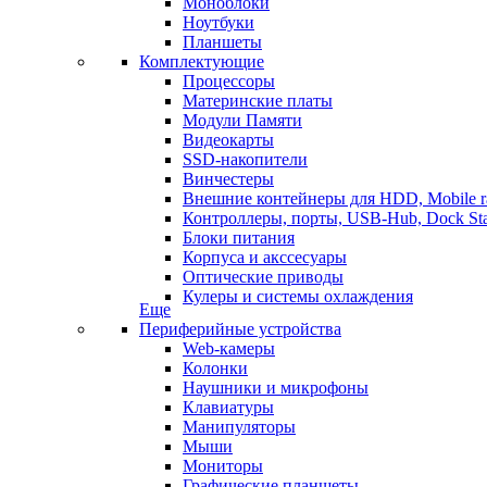
Моноблоки
Ноутбуки
Планшеты
Комплектующие
Процессоры
Материнские платы
Модули Памяти
Видеокарты
SSD-накопители
Винчестеры
Внешние контейнеры для HDD, Mobile r
Контроллеры, порты, USB-Hub, Dock Sta
Блоки питания
Корпуса и акссесуары
Оптические приводы
Кулеры и системы охлаждения
Еще
Периферийные устройства
Web-камеры
Колонки
Наушники и микрофоны
Клавиатуры
Манипуляторы
Мыши
Мониторы
Графические планшеты