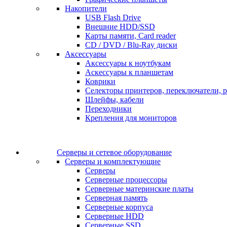
Накопители
USB Flash Drive
Внешние HDD/SSD
Карты памяти, Card reader
CD / DVD / Blu-Ray диски
Аксессуары
Аксессуары к ноутбукам
Аскессуары к планшетам
Коврики
Селекторы принтеров, переключатели, р
Шлейфы, кабели
Переходники
Крепления для мониторов
Серверы и сетевое оборудование
Серверы и комплектующие
Серверы
Серверные процессоры
Серверные материнские платы
Серверная память
Серверные корпуса
Серверные HDD
Серверные SSD