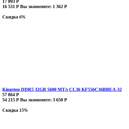
17 893
Р
16 531
Р
Вы экономите:
1 362
Р
Скидка
6%
Kingston DDR5 32GB 5600 MT/s CL36 KF556C36BBEA-32
57 864
Р
54 215
Р
Вы экономите:
3 650
Р
Скидка
15%