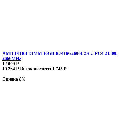
AMD DDR4 DIMM 16GB R7416G2606U2S-U PC4-21300,
2666MHz
12 009
Р
10 264
Р
Вы экономите:
1 745
Р
Скидка
8%