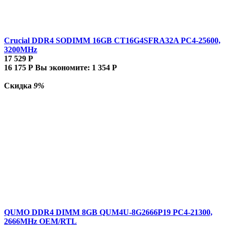
Crucial DDR4 SODIMM 16GB CT16G4SFRA32A PC4-25600,
3200MHz
17 529
Р
16 175
Р
Вы экономите:
1 354
Р
Скидка
9%
QUMO DDR4 DIMM 8GB QUM4U-8G2666P19 PC4-21300,
2666MHz OEM/RTL