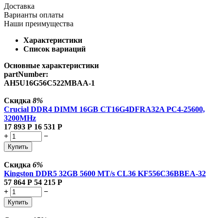
Доставка
Варианты оплаты
Наши преимущества
Характеристики
Список вариаций
Основные характеристики
partNumber:
AH5U16G56C522MBAA-1
Скидка
8%
Crucial DDR4 DIMM 16GB CT16G4DFRA32A PC4-25600,
3200MHz
17 893
Р
16 531
Р
+
−
Купить
Скидка
6%
Kingston DDR5 32GB 5600 MT/s CL36 KF556C36BBEA-32
57 864
Р
54 215
Р
+
−
Купить