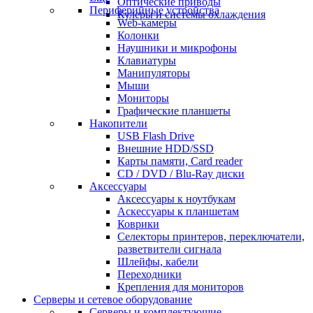
Оптические приводы
Периферийные устройства
Кулеры и системы охлаждения
Web-камеры
Колонки
Наушники и микрофоны
Клавиатуры
Манипуляторы
Мыши
Мониторы
Графические планшеты
Накопители
USB Flash Drive
Внешние HDD/SSD
Карты памяти, Card reader
CD / DVD / Blu-Ray диски
Аксессуары
Аксессуары к ноутбукам
Аскессуары к планшетам
Коврики
Селекторы принтеров, переключатели,
разветвители сигнала
Шлейфы, кабели
Переходники
Крепления для мониторов
Серверы и сетевое оборудование
Серверы и комплектующие