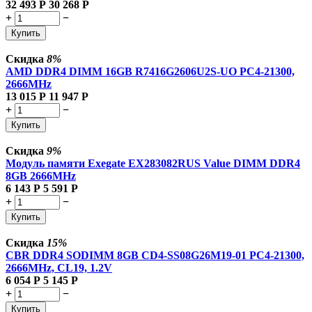
32 493
Р
30 268
Р
+
−
Купить
Скидка
8%
AMD DDR4 DIMM 16GB R7416G2606U2S-UO PC4-21300,
2666MHz
13 015
Р
11 947
Р
+
−
Купить
Скидка
9%
Модуль памяти Exegate EX283082RUS Value DIMM DDR4
8GB
2666MHz
6 143
Р
5 591
Р
+
−
Купить
Скидка
15%
CBR DDR4 SODIMM 8GB CD4-SS08G26M19-01 PC4-21300,
2666MHz, CL19, 1.2V
6 054
Р
5 145
Р
+
−
Купить