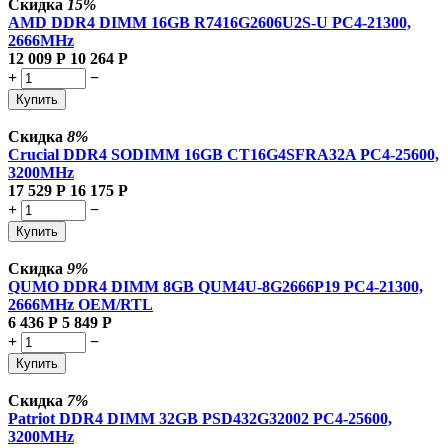
Скидка
15%
AMD DDR4 DIMM 16GB R7416G2606U2S-U PC4-21300,
2666MHz
12 009
Р
10 264
Р
+
−
Купить
Скидка
8%
Crucial DDR4 SODIMM 16GB CT16G4SFRA32A PC4-25600,
3200MHz
17 529
Р
16 175
Р
+
−
Купить
Скидка
9%
QUMO DDR4 DIMM 8GB QUM4U-8G2666P19 PC4-21300,
2666MHz OEM/RTL
6 436
Р
5 849
Р
+
−
Купить
Скидка
7%
Patriot DDR4 DIMM 32GB PSD432G32002 PC4-25600,
3200MHz