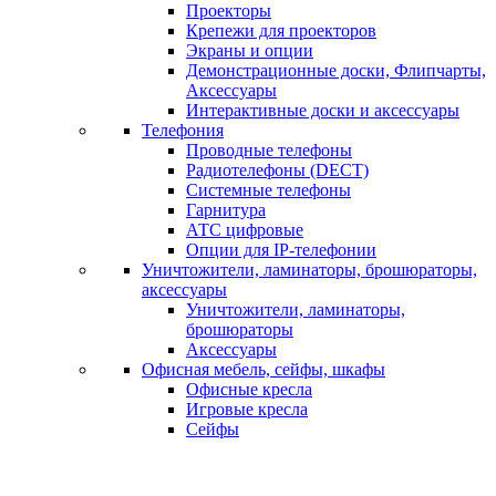
Проекторы
Крепежи для проекторов
Экраны и опции
Демонстрационные доски, Флипчарты,
Аксессуары
Интерактивные доски и аксессуары
Телефония
Проводные телефоны
Радиотелефоны (DECT)
Системные телефоны
Гарнитура
АТС цифровые
Опции для IP-телефонии
Уничтожители, ламинаторы, брошюраторы,
аксессуары
Уничтожители, ламинаторы,
брошюраторы
Аксессуары
Офисная мебель, сейфы, шкафы
Офисные кресла
Игровые кресла
Сейфы