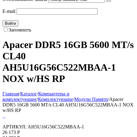
E-mail
Войти
Запомнить
Apacer DDR5 16GB 5600 MT/s
CL40
AH5U16G56C522MBAA-1
NOX w/HS RP
Главная
/
Каталог
/
Компьютеры и
комплектующие
/
Комплектующие
/
Модули Памяти
/
Apacer
DDR5 16GB 5600 MT/s CL40 AH5U16G56C522MBAA-1 NOX
w/HS RP
АРТИКУЛ:
AH5U16G56C522MBAA-1
26 173
Р