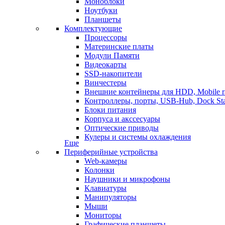
Моноблоки
Ноутбуки
Планшеты
Комплектующие
Процессоры
Материнские платы
Модули Памяти
Видеокарты
SSD-накопители
Винчестеры
Внешние контейнеры для HDD, Mobile r
Контроллеры, порты, USB-Hub, Dock Sta
Блоки питания
Корпуса и акссесуары
Оптические приводы
Кулеры и системы охлаждения
Еще
Периферийные устройства
Web-камеры
Колонки
Наушники и микрофоны
Клавиатуры
Манипуляторы
Мыши
Мониторы
Графические планшеты