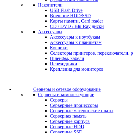
Накопители
USB Flash Drive
Внешние HDD/SSD
Карты памяти, Card reader
CD / DVD / Blu-Ray диски
Аксессуары
Аксессуары к ноутбукам
Аскессуары к планшетам
Коврики
Селекторы принтеров, переключатели, р
Шлейфы, кабели
Переходники
Крепления для мониторов
Серверы и сетевое оборудование
Серверы и комплектующие
Серверы
Серверные процессоры
Серверные материнские платы
Серверная память
Серверные корпуса
Серверные HDD
Серверные SSD