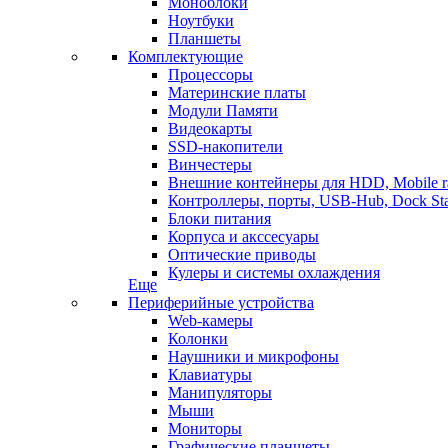
Моноблоки
Ноутбуки
Планшеты
Комплектующие
Процессоры
Материнские платы
Модули Памяти
Видеокарты
SSD-накопители
Винчестеры
Внешние контейнеры для HDD, Mobile r
Контроллеры, порты, USB-Hub, Dock Sta
Блоки питания
Корпуса и акссесуары
Оптические приводы
Кулеры и системы охлаждения
Еще
Периферийные устройства
Web-камеры
Колонки
Наушники и микрофоны
Клавиатуры
Манипуляторы
Мыши
Мониторы
Графические планшеты