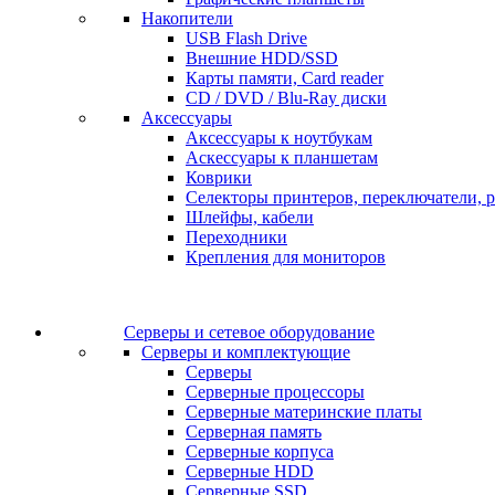
Накопители
USB Flash Drive
Внешние HDD/SSD
Карты памяти, Card reader
CD / DVD / Blu-Ray диски
Аксессуары
Аксессуары к ноутбукам
Аскессуары к планшетам
Коврики
Селекторы принтеров, переключатели, р
Шлейфы, кабели
Переходники
Крепления для мониторов
Серверы и сетевое оборудование
Серверы и комплектующие
Серверы
Серверные процессоры
Серверные материнские платы
Серверная память
Серверные корпуса
Серверные HDD
Серверные SSD