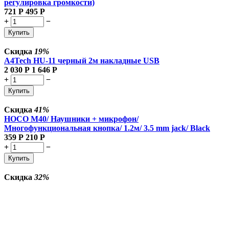
регулировка громкости)
721
Р
495
Р
+
−
Купить
Скидка
19%
A4Tech HU-11 черный 2м накладные USB
2 030
Р
1 646
Р
+
−
Купить
Скидка
41%
HOCO M40/ Наушники + микрофон/
Многофункциональная кнопка/ 1.2м/ 3.5 mm jack/ Black
359
Р
210
Р
+
−
Купить
Скидка
32%