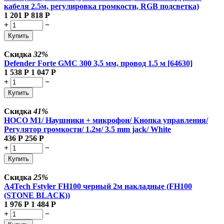
кабеля 2.5м, регулировка громкости, RGB подсветка)
1 201
Р
818
Р
+
−
Купить
Скидка
32%
Defender Forte GMC 300 3,5 мм, провод 1.5 м [64630]
1 538
Р
1 047
Р
+
−
Купить
Скидка
41%
HOCO M1/ Наушники + микрофон/ Кнопка управления/
Регулятор громкости/ 1.2м/ 3.5 mm jack/ White
436
Р
256
Р
+
−
Купить
Скидка
25%
A4Tech Fstyler FH100 черный 2м накладные (FH100
(STONE BLACK))
1 976
Р
1 484
Р
+
−