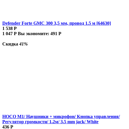
Defender Forte GMC 300 3,5 мм, провод 1.5 м [64630]
1 538
Р
1 047
Р
Вы экономите:
491
Р
Скидка
41%
HOCO M1/ Наушники + микрофон/ Кнопка управления/
Регулятор громкости/ 1.2м/ 3.5 mm jack/ White
436
Р