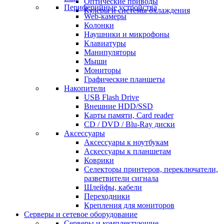
Оптические приводы
Периферийные устройства
Кулеры и системы охлаждения
Web-камеры
Колонки
Наушники и микрофоны
Клавиатуры
Манипуляторы
Мыши
Мониторы
Графические планшеты
Накопители
USB Flash Drive
Внешние HDD/SSD
Карты памяти, Card reader
CD / DVD / Blu-Ray диски
Аксессуары
Аксессуары к ноутбукам
Аскессуары к планшетам
Коврики
Селекторы принтеров, переключатели,
разветвители сигнала
Шлейфы, кабели
Переходники
Крепления для мониторов
Серверы и сетевое оборудование
Серверы и комплектующие