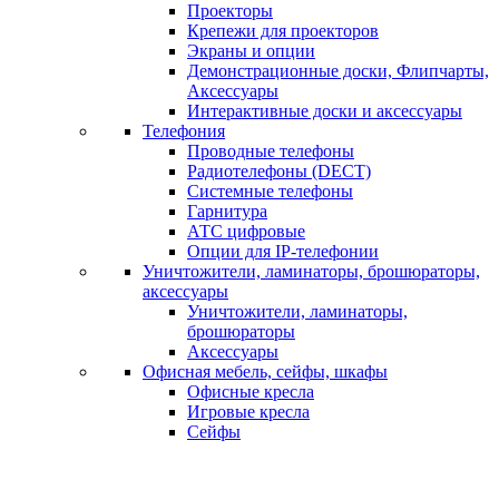
Проекторы
Крепежи для проекторов
Экраны и опции
Демонстрационные доски, Флипчарты,
Аксессуары
Интерактивные доски и аксессуары
Телефония
Проводные телефоны
Радиотелефоны (DECT)
Системные телефоны
Гарнитура
АТС цифровые
Опции для IP-телефонии
Уничтожители, ламинаторы, брошюраторы,
аксессуары
Уничтожители, ламинаторы,
брошюраторы
Аксессуары
Офисная мебель, сейфы, шкафы
Офисные кресла
Игровые кресла
Сейфы