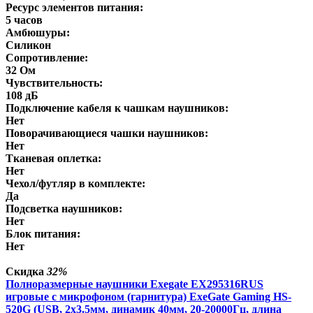
Ресурс элементов питания:
5 часов
Амбюшуры:
Силикон
Сопротивление:
32 Ом
Чувствительность:
108 дБ
Подключение кабеля к чашкам наушников:
Нет
Поворачивающиеся чашки наушников:
Нет
Тканевая оплетка:
Нет
Чехол/футляр в комплекте:
Да
Подсветка наушников:
Нет
Блок питания:
Нет
Скидка
32%
Полноразмерные наушники Exegate EX295316RUS
игровые с микрофоном (гарнитура) ExeGate Gaming HS-
520G (USB, 2x3.5мм, динамик 40мм, 20-20000Гц, длина