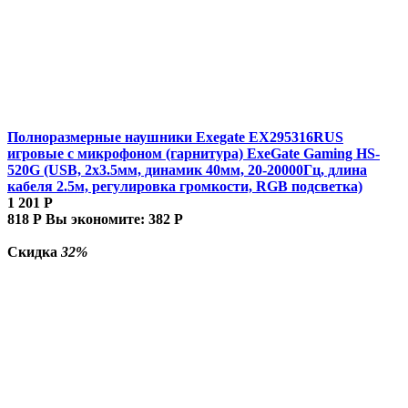
Полноразмерные наушники Exegate EX295316RUS
игровые с микрофоном (гарнитура) ExeGate Gaming HS-
520G (USB, 2x3.5мм, динамик 40мм, 20-20000Гц, длина
кабеля 2.5м, регулировка громкости, RGB подсветка)
1 201
Р
818
Р
Вы экономите:
382
Р
Скидка
32%