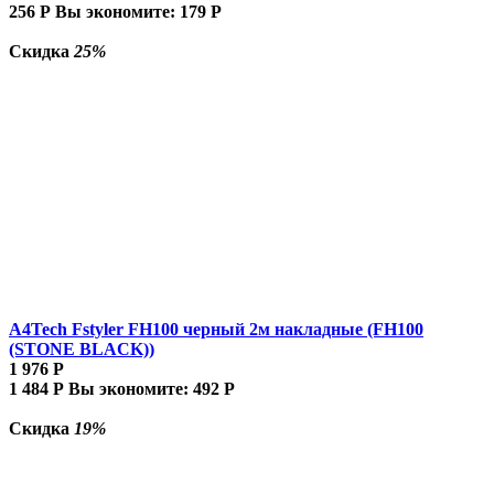
256
Р
Вы экономите:
179
Р
Скидка
25%
A4Tech Fstyler FH100 черный 2м накладные (FH100
(STONE BLACK))
1 976
Р
1 484
Р
Вы экономите:
492
Р
Скидка
19%