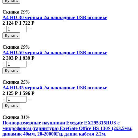
Купить
Скидка
19%
A4 HU-30 черный 2м накладные USB оголовье
2 124
Р
1 722
Р
+
−
Купить
Скидка
19%
A4 HU-50 черный 2м накладные USB оголовье
2 393
Р
1 939
Р
+
−
Купить
Скидка
25%
A4 HU-35 черный 2м накладные USB оголовье
2 125
Р
1 596
Р
+
−
Купить
Скидка
31%
Полноразмерные наушники Exegate EX295315RUS с
микрофоном (гарнитура) ExeGate Office HS-130S (2x3.5мм,
динамик 40мм, 20-20000Гц, длина кабеля 2.2м,