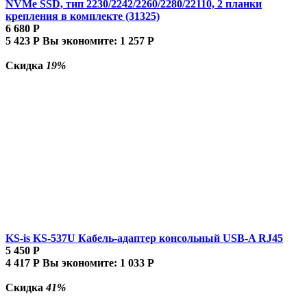
NVMe SSD, тип 2230/2242/2260/2280/22110, 2 планки
крепления в комплекте (31325)
6 680
Р
5 423
Р
Вы экономите:
1 257
Р
Скидка
19%
KS-is KS-537U Кабель-адаптер консольный USB-A RJ45
5 450
Р
4 417
Р
Вы экономите:
1 033
Р
Скидка
41%