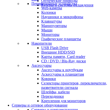
Оптические приводы
Периферийные устройства
Кулеры и системы охлаждения
Web-камеры
Колонки
Наушники и микрофоны
Клавиатуры
Манипуляторы
Мыши
Мониторы
Графические планшеты
Накопители
USB Flash Drive
Внешние HDD/SSD
Карты памяти, Card reader
CD / DVD / Blu-Ray диски
Аксессуары
Аксессуары к ноутбукам
Аскессуары к планшетам
Коврики
Селекторы принтеров, переключатели,
разветвители сигнала
Шлейфы, кабели
Переходники
Крепления для мониторов
Серверы и сетевое оборудование
Серверы и комплектующие