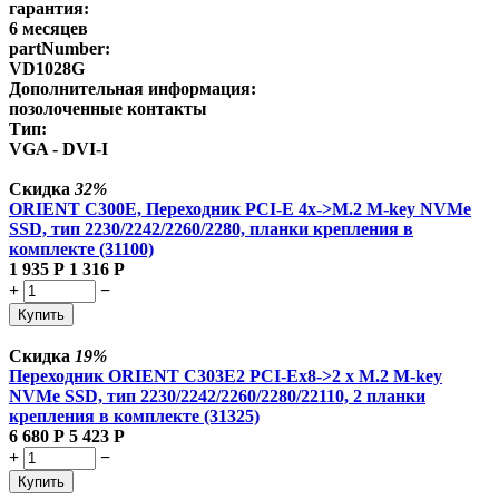
гарантия:
6 месяцев
partNumber:
VD1028G
Дополнительная информация:
позолоченные контакты
Тип:
VGA - DVI-I
Скидка
32%
ORIENT C300E, Переходник PCI-E 4x->M.2 M-key NVMe
SSD, тип 2230/2242/2260/2280, планки крепления в
комплекте (31100)
1 935
Р
1 316
Р
+
−
Купить
Скидка
19%
Переходник ORIENT C303E2 PCI-Ex8->2 x M.2 M-key
NVMe SSD, тип 2230/2242/2260/2280/22110, 2 планки
крепления в комплекте (31325)
6 680
Р
5 423
Р
+
−
Купить