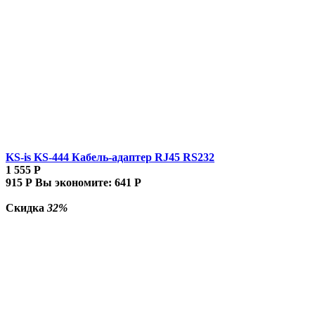
KS-is KS-444 Кабель-адаптер RJ45 RS232
1 555
Р
915
Р
Вы экономите:
641
Р
Скидка
32%