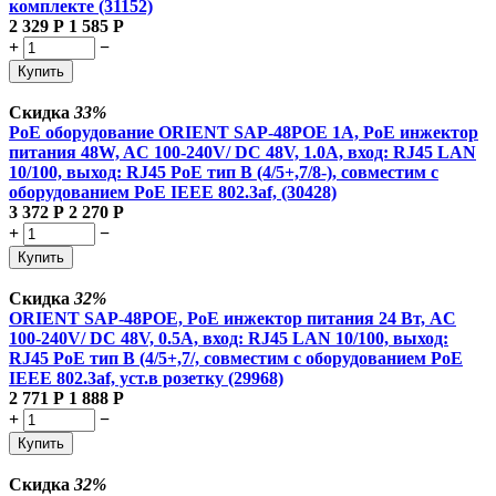
комплекте (31152)
2 329
Р
1 585
Р
+
−
Купить
Скидка
33%
PoE оборудование ORIENT SAP-48POE 1A, PoE инжектор
питания 48W, AC 100-240V/ DC 48V, 1.0A, вход: RJ45 LAN
10/100, выход: RJ45 PoE тип B (4/5+,7/8-), совместим с
оборудованием PoE IEEE 802.3af, (30428)
3 372
Р
2 270
Р
+
−
Купить
Скидка
32%
ORIENT SAP-48POE, PoE инжектор питания 24 Вт, AC
100-240V/ DC 48V, 0.5A, вход: RJ45 LAN 10/100, выход:
RJ45 PoE тип B (4/5+,7/, совместим с оборудованием PoE
IEEE 802.3af, уст.в розетку (29968)
2 771
Р
1 888
Р
+
−
Купить
Скидка
32%