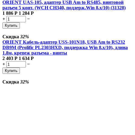
ORIENT UAS-105, адаптер USB Am to RS485, винтовой
разъем 5 конт. (WCH CH340, поддерж.Win 8.x/10) (31328)
1 886
Р
1 284
Р
+
−
Купить
Скидка
32%
ORIENT Кабель-адаптер USS-101N18, USB Am to RS232
DB9M (Prolific PL2303HXD, поддержка Win 8.x/10), длина
1.8м, крепеж разъема - винты
2 403
Р
1 634
Р
+
−
Купить
Скидка
32%