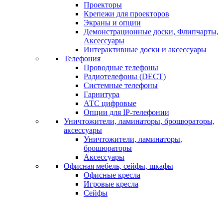
Проекторы
Крепежи для проекторов
Экраны и опции
Демонстрационные доски, Флипчарты,
Аксессуары
Интерактивные доски и аксессуары
Телефония
Проводные телефоны
Радиотелефоны (DECT)
Системные телефоны
Гарнитура
АТС цифровые
Опции для IP-телефонии
Уничтожители, ламинаторы, брошюраторы,
аксессуары
Уничтожители, ламинаторы,
брошюраторы
Аксессуары
Офисная мебель, сейфы, шкафы
Офисные кресла
Игровые кресла
Сейфы