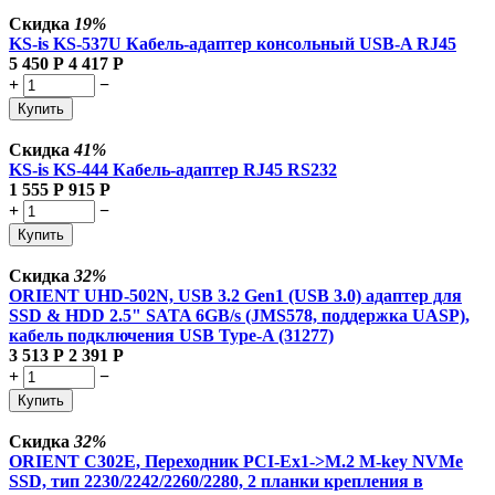
Скидка
19%
KS-is KS-537U Кабель-адаптер консольный USB-A RJ45
5 450
Р
4 417
Р
+
−
Купить
Скидка
41%
KS-is KS-444 Кабель-адаптер RJ45 RS232
1 555
Р
915
Р
+
−
Купить
Скидка
32%
ORIENT UHD-502N, USB 3.2 Gen1 (USB 3.0) адаптер для
SSD & HDD 2.5" SATA 6GB/s (JMS578, поддержка UASP),
кабель подключения USB Type-A (31277)
3 513
Р
2 391
Р
+
−
Купить
Скидка
32%
ORIENT C302E, Переходник PCI-Ex1->M.2 M-key NVMe
SSD, тип 2230/2242/2260/2280, 2 планки крепления в