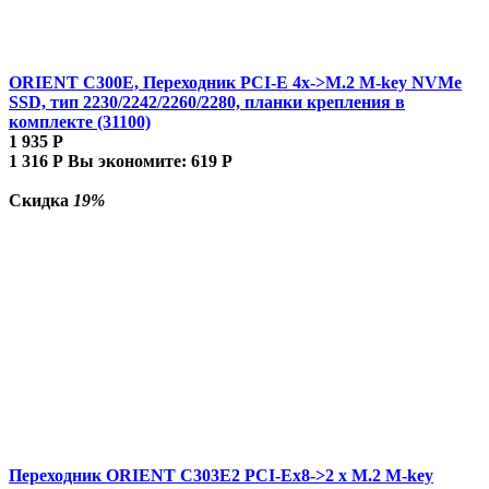
ORIENT C300E, Переходник PCI-E 4x->M.2 M-key NVMe
SSD, тип 2230/2242/2260/2280, планки крепления в
комплекте (31100)
1 935
Р
1 316
Р
Вы экономите:
619
Р
Скидка
19%
Переходник ORIENT C303E2 PCI-Ex8->2 x M.2 M-key