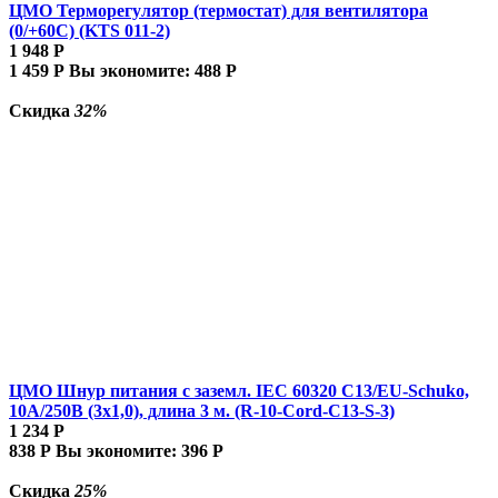
ЦМО Терморегулятор (термостат) для вентилятора
(0/+60С) (KTS 011-2)
1 948
Р
1 459
Р
Вы экономите:
488
Р
Скидка
32%
ЦМО Шнур питания с заземл. IEC 60320 C13/EU-Schuko,
10А/250В (3x1,0), длина 3 м. (R-10-Cord-C13-S-3)
1 234
Р
838
Р
Вы экономите:
396
Р
Скидка
25%