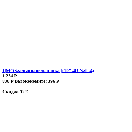
ЦМО Фальшпанель в шкаф 19" 4U (ФП-4)
1 234
Р
838
Р
Вы экономите:
396
Р
Скидка
32%