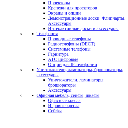
Проекторы
Крепежи для проекторов
Экраны и опции
Демонстрационные доски, Флипчарты,
Аксессуары
Интерактивные доски и аксессуары
Телефония
Проводные телефоны
Радиотелефоны (DECT)
Системные телефоны
Гарнитура
АТС цифровые
Опции для IP-телефонии
Уничтожители, ламинаторы, брошюраторы,
аксессуары
Уничтожители, ламинаторы,
брошюраторы
Аксессуары
Офисная мебель, сейфы, шкафы
Офисные кресла
Игровые кресла
Сейфы