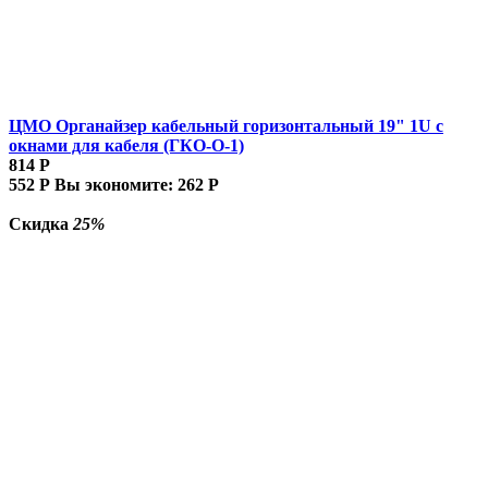
ЦМО Органайзер кабельный горизонтальный 19" 1U с
окнами для кабеля (ГКО-О-1)
814
Р
552
Р
Вы экономите:
262
Р
Скидка
25%