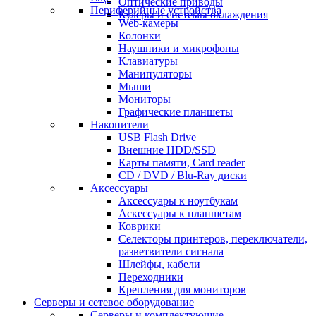
Оптические приводы
Периферийные устройства
Кулеры и системы охлаждения
Web-камеры
Колонки
Наушники и микрофоны
Клавиатуры
Манипуляторы
Мыши
Мониторы
Графические планшеты
Накопители
USB Flash Drive
Внешние HDD/SSD
Карты памяти, Card reader
CD / DVD / Blu-Ray диски
Аксессуары
Аксессуары к ноутбукам
Аскессуары к планшетам
Коврики
Селекторы принтеров, переключатели,
разветвители сигнала
Шлейфы, кабели
Переходники
Крепления для мониторов
Серверы и сетевое оборудование
Серверы и комплектующие