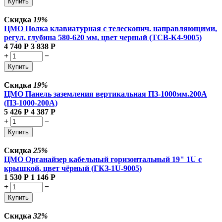
Купить
Скидка
19%
ЦМО Полка клавиатурная с телескопич. направляющими,
регул. глубина 580-620 мм, цвет черный (ТСВ-К4-9005)
4 740
Р
3 838
Р
+
−
Купить
Скидка
19%
ЦМО Панель заземления вертикальная ПЗ-1000мм.200А
(ПЗ-1000-200А)
5 426
Р
4 387
Р
+
−
Купить
Скидка
25%
ЦМО Органайзер кабельный горизонтальный 19" 1U с
крышкой, цвет чёрный (ГКЗ-1U-9005)
1 530
Р
1 146
Р
+
−
Купить
Скидка
32%