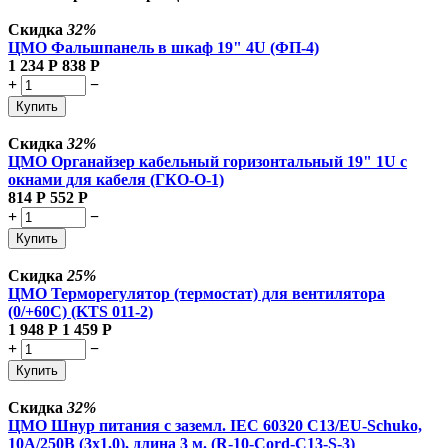
Скидка
32%
ЦМО Фальшпанель в шкаф 19" 4U (ФП-4)
1 234
Р
838
Р
+
−
Купить
Скидка
32%
ЦМО Органайзер кабельный горизонтальный 19" 1U с
окнами для кабеля (ГКО-О-1)
814
Р
552
Р
+
−
Купить
Скидка
25%
ЦМО Терморегулятор (термостат) для вентилятора
(0/+60С) (KTS 011-2)
1 948
Р
1 459
Р
+
−
Купить
Скидка
32%
ЦМО Шнур питания с заземл. IEC 60320 C13/EU-Schuko,
10А/250В (3x1,0), длина 3 м. (R-10-Cord-C13-S-3)