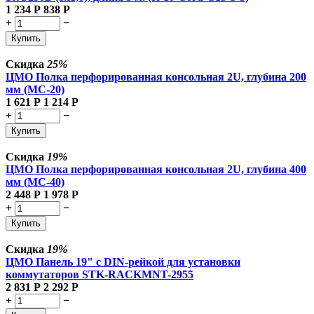
1 234
Р
838
Р
+
−
Купить
Скидка
25%
ЦМО Полка перфорированная консольная 2U, глубина 200
мм (МС-20)
1 621
Р
1 214
Р
+
−
Купить
Скидка
19%
ЦМО Полка перфорированная консольная 2U, глубина 400
мм (МС-40)
2 448
Р
1 978
Р
+
−
Купить
Скидка
19%
ЦМО Панель 19" с DIN-рейкой для установки
коммутаторов STK-RACKMNT-2955
2 831
Р
2 292
Р
+
−