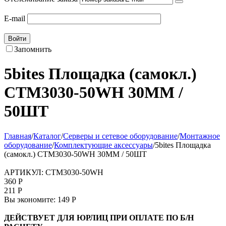
E-mail
Войти
Запомнить
5bites Площадка (самокл.)
CTM3030-50WH 30ММ /
50ШТ
Главная
/
Каталог
/
Серверы и сетевое оборудование
/
Монтажное
оборудование
/
Комплектующие аксессуары
/
5bites Площадка
(самокл.) CTM3030-50WH 30ММ / 50ШТ
АРТИКУЛ:
CTM3030-50WH
360
Р
211
Р
Вы экономите:
149
Р
ДЕЙСТВУЕТ ДЛЯ ЮРЛИЦ ПРИ ОПЛАТЕ ПО Б/Н