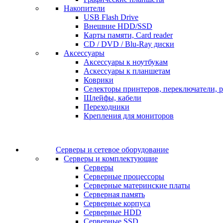
Накопители
USB Flash Drive
Внешние HDD/SSD
Карты памяти, Card reader
CD / DVD / Blu-Ray диски
Аксессуары
Аксессуары к ноутбукам
Аскессуары к планшетам
Коврики
Селекторы принтеров, переключатели, р
Шлейфы, кабели
Переходники
Крепления для мониторов
Серверы и сетевое оборудование
Серверы и комплектующие
Серверы
Серверные процессоры
Серверные материнские платы
Серверная память
Серверные корпуса
Серверные HDD
Серверные SSD