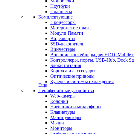
Моноблоки
Ноутбуки
Планшеты
Комплектующие
Процессоры
Материнские платы
Модули Памяти
Видеокарты
SSD-накопители
Винчестеры
Внешние контейнеры для HDD, Mobile r
Контроллеры, порты, USB-Hub, Dock Sta
Блоки питания
Корпуса и акссесуары
Оптические приводы
Кулеры и системы охлаждения
Еще
Периферийные устройства
Web-камеры
Колонки
Наушники и микрофоны
Клавиатуры
Манипуляторы
Мыши
Мониторы
Графические планшеты