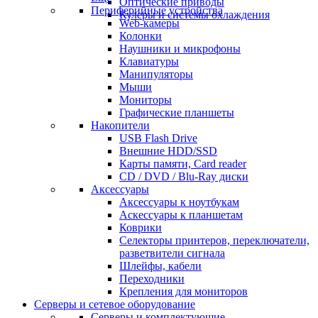
Оптические приводы
Периферийные устройства
Кулеры и системы охлаждения
Web-камеры
Колонки
Наушники и микрофоны
Клавиатуры
Манипуляторы
Мыши
Мониторы
Графические планшеты
Накопители
USB Flash Drive
Внешние HDD/SSD
Карты памяти, Card reader
CD / DVD / Blu-Ray диски
Аксессуары
Аксессуары к ноутбукам
Аскессуары к планшетам
Коврики
Селекторы принтеров, переключатели,
разветвители сигнала
Шлейфы, кабели
Переходники
Крепления для мониторов
Серверы и сетевое оборудование
Серверы и комплектующие