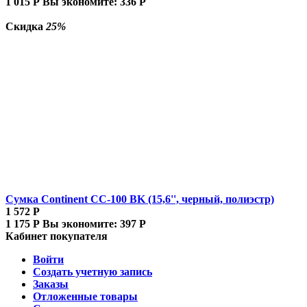
1 015
Р
Вы экономите:
336
Р
Скидка
25%
Сумка Continent CC-100 BK (15,6'', черный, полиэстр)
1 572
Р
1 175
Р
Вы экономите:
397
Р
Кабинет покупателя
Войти
Создать учетную запись
Заказы
Отложенные товары