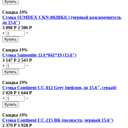
Купить
Скидка
19%
Сумка SUMDEX CKN-002BK(L) (черный кожзаменитель
до 15,6")
3 098
Р
2 506
Р
+
−
Купить
Скидка
19%
Сумка Samsonite 11A*041*19 (15.6")
3 147
Р
2 543
Р
+
−
Купить
Скидка
19%
Сумка Continent CC-012 Grey {нейлон, до 15,6", серый}
2 020
Р
1 644
Р
+
−
Купить
Скидка
19%
Сумка Continent CC-215 BK (полиэстр, черный 15,6'')
2 379
Р
1 928
Р