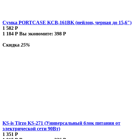
Сумка PORTCASE KCB-161BK (нейлон, черная до 15,6")
1 582
Р
1 184
Р
Вы экономите:
398
Р
Скидка
25%
KS-is Tirzo KS-271 (Универсальный блок питания от
электрической сети 90Вт)
1 351
Р