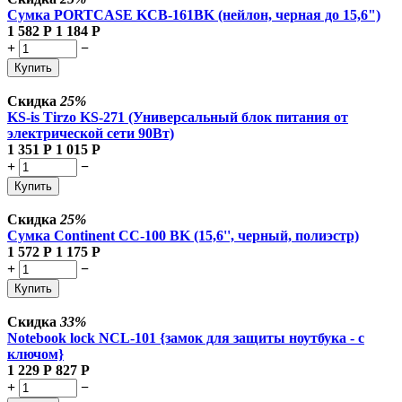
Сумка PORTCASE KCB-161BK (нейлон, черная до 15,6")
1 582
Р
1 184
Р
+
−
Купить
Скидка
25%
KS-is Tirzo KS-271 (Универсальный блок питания от
электрической сети 90Вт)
1 351
Р
1 015
Р
+
−
Купить
Скидка
25%
Сумка Continent CC-100 BK (15,6'', черный, полиэстр)
1 572
Р
1 175
Р
+
−
Купить
Скидка
33%
Notebook lock NCL-101 {замок для защиты ноутбука - с
ключом}
1 229
Р
827
Р
+
−