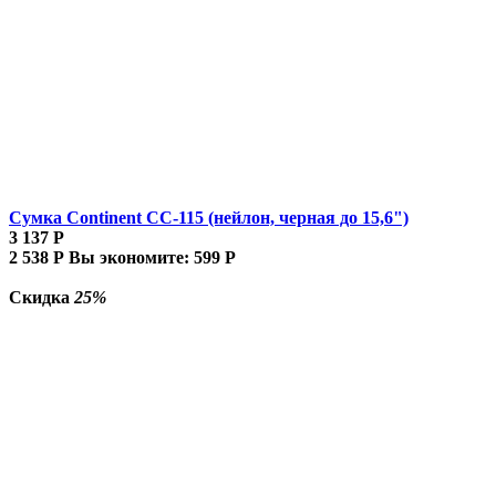
Сумка Continent CC-115 (нейлон, черная до 15,6")
3 137
Р
2 538
Р
Вы экономите:
599
Р
Скидка
25%