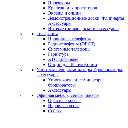
Проекторы
Крепежи для проекторов
Экраны и опции
Демонстрационные доски, Флипчарты,
Аксессуары
Интерактивные доски и аксессуары
Телефония
Проводные телефоны
Радиотелефоны (DECT)
Системные телефоны
Гарнитура
АТС цифровые
Опции для IP-телефонии
Уничтожители, ламинаторы, брошюраторы,
аксессуары
Уничтожители, ламинаторы,
брошюраторы
Аксессуары
Офисная мебель, сейфы, шкафы
Офисные кресла
Игровые кресла
Сейфы