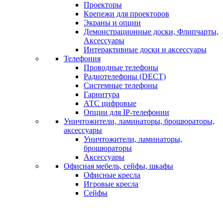
Проекторы
Крепежи для проекторов
Экраны и опции
Демонстрационные доски, Флипчарты,
Аксессуары
Интерактивные доски и аксессуары
Телефония
Проводные телефоны
Радиотелефоны (DECT)
Системные телефоны
Гарнитура
АТС цифровые
Опции для IP-телефонии
Уничтожители, ламинаторы, брошюраторы,
аксессуары
Уничтожители, ламинаторы,
брошюраторы
Аксессуары
Офисная мебель, сейфы, шкафы
Офисные кресла
Игровые кресла
Сейфы