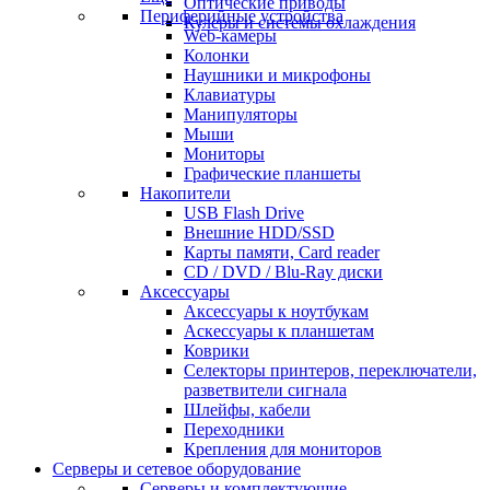
Оптические приводы
Периферийные устройства
Кулеры и системы охлаждения
Web-камеры
Колонки
Наушники и микрофоны
Клавиатуры
Манипуляторы
Мыши
Мониторы
Графические планшеты
Накопители
USB Flash Drive
Внешние HDD/SSD
Карты памяти, Card reader
CD / DVD / Blu-Ray диски
Аксессуары
Аксессуары к ноутбукам
Аскессуары к планшетам
Коврики
Селекторы принтеров, переключатели,
разветвители сигнала
Шлейфы, кабели
Переходники
Крепления для мониторов
Серверы и сетевое оборудование
Серверы и комплектующие