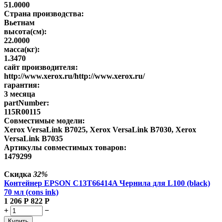
51.0000
Страна производства:
Вьетнам
высота(см):
22.0000
масса(кг):
1.3470
сайт производителя:
http://www.xerox.ru/http://www.xerox.ru/
гарантия:
3 месяца
partNumber:
115R00115
Совместимые модели:
Xerox VersaLink B7025, Xerox VersaLink B7030, Xerox
VersaLink B7035
Артикулы совместимых товаров:
1479299
Скидка
32%
Контейнер EPSON C13T66414A Чернила для L100 (black)
70 мл (cons ink)
1 206
Р
822
Р
+
−
Купить