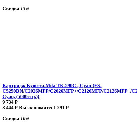
Скидка
13%
Картридж Kyocera-Mita TK-590C , Cyan {FS-
C5250DN/C2026MFP/C2026MFP+/C2126MFP/C2126MFP+/C
Cyan, (5000стр.)}
9 734
Р
8 444
Р
Вы экономите:
1 291
Р
Скидка
10%