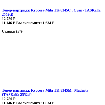
Тонер-картридж Kyocera-Mita TK-8345C , Cyan {TASKalfa
2552ci}
12 780
Р
11 146
Р
Вы экономите:
1 634
Р
Скидка
13%
Тонер-картридж Kyocera-Mita TK-8345M , Magenta
{TASKalfa 2552ci}
12 780
Р
11 146
Р
Вы экономите:
1 634
Р