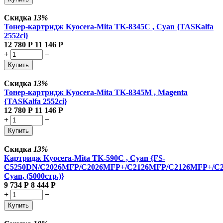
Скидка
13%
Тонер-картридж Kyocera-Mita TK-8345C , Cyan {TASKalfa
2552ci}
12 780
Р
11 146
Р
+
−
Купить
Скидка
13%
Тонер-картридж Kyocera-Mita TK-8345M , Magenta
{TASKalfa 2552ci}
12 780
Р
11 146
Р
+
−
Купить
Скидка
13%
Картридж Kyocera-Mita TK-590C , Cyan {FS-
C5250DN/C2026MFP/C2026MFP+/C2126MFP/C2126MFP+/C
Cyan, (5000стр.)}
9 734
Р
8 444
Р
+
−
Купить