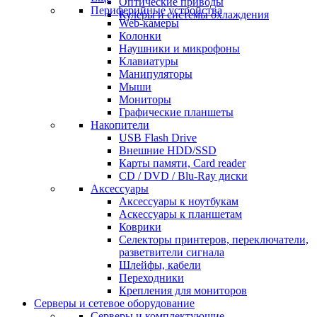
Оптические приводы
Периферийные устройства
Кулеры и системы охлаждения
Web-камеры
Колонки
Наушники и микрофоны
Клавиатуры
Манипуляторы
Мыши
Мониторы
Графические планшеты
Накопители
USB Flash Drive
Внешние HDD/SSD
Карты памяти, Card reader
CD / DVD / Blu-Ray диски
Аксессуары
Аксессуары к ноутбукам
Аскессуары к планшетам
Коврики
Селекторы принтеров, переключатели,
разветвители сигнала
Шлейфы, кабели
Переходники
Крепления для мониторов
Серверы и сетевое оборудование
Серверы и комплектующие