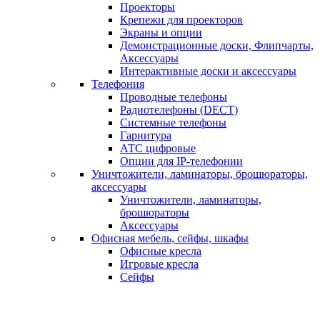
Проекторы
Крепежи для проекторов
Экраны и опции
Демонстрационные доски, Флипчарты,
Аксессуары
Интерактивные доски и аксессуары
Телефония
Проводные телефоны
Радиотелефоны (DECT)
Системные телефоны
Гарнитура
АТС цифровые
Опции для IP-телефонии
Уничтожители, ламинаторы, брошюраторы,
аксессуары
Уничтожители, ламинаторы,
брошюраторы
Аксессуары
Офисная мебель, сейфы, шкафы
Офисные кресла
Игровые кресла
Сейфы