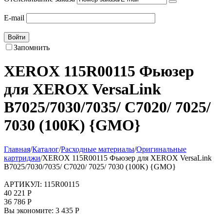
E-mail
Войти
Запомнить
XEROX 115R00115 Фьюзер
для XEROX VersaLink
B7025/7030/7035/ C7020/ 7025/
7030 (100K) {GMO}
Главная
/
Каталог
/
Расходные материалы
/
Оригинальные
картриджи
/
XEROX 115R00115 Фьюзер для XEROX VersaLink
B7025/7030/7035/ C7020/ 7025/ 7030 (100K) {GMO}
АРТИКУЛ:
115R00115
40 221
Р
36 786
Р
Вы экономите:
3 435
Р