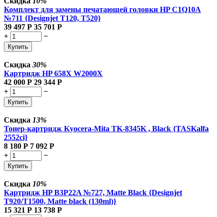
Скидка
10%
Комплект для замены печатающей головки HP C1Q10A
№711 {Designjet T120, T520}
39 497
Р
35 701
Р
+
−
Купить
Скидка
30%
Картридж HP 658X W2000X
42 000
Р
29 344
Р
+
−
Купить
Скидка
13%
Тонер-картридж Kyocera-Mita TK-8345K , Black {TASKalfa
2552ci}
8 180
Р
7 092
Р
+
−
Купить
Скидка
10%
Картридж HP B3P22A №727, Matte Black {Designjet
T920/T1500, Matte black (130ml)}
15 321
Р
13 738
Р