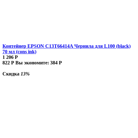
Контейнер EPSON C13T66414A Чернила для L100 (black)
70 мл (cons ink)
1 206
Р
822
Р
Вы экономите:
384
Р
Скидка
13%