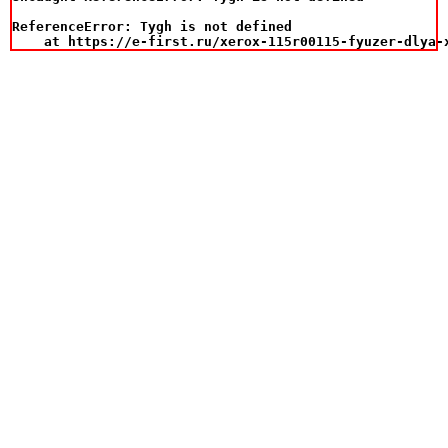
ReferenceError: Tygh is not defined

    at https://e-first.ru/xerox-115r00115-fyuzer-dlya-