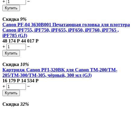
+
−
Купить
Скидка
9%
Canon PF-04 3630B001 Печатающая головка для плоттера
Canon iPF755, iPF750, iPF655, iPF650, iPF760, iPF765 ,
iPF785 (GJ)
48 174
Р
44 017
Р
+
−
Купить
Скидка
10%
Картридж Canon PFI-320BK для Canon TM-200/TM-
205/TM-300/TM-305, чёрный, 300 мл (GJ)
16 179
Р
14 534
Р
+
−
Купить
Скидка
32%