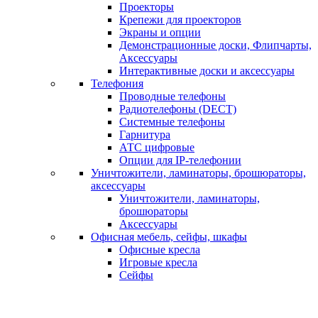
Проекторы
Крепежи для проекторов
Экраны и опции
Демонстрационные доски, Флипчарты,
Аксессуары
Интерактивные доски и аксессуары
Телефония
Проводные телефоны
Радиотелефоны (DECT)
Системные телефоны
Гарнитура
АТС цифровые
Опции для IP-телефонии
Уничтожители, ламинаторы, брошюраторы,
аксессуары
Уничтожители, ламинаторы,
брошюраторы
Аксессуары
Офисная мебель, сейфы, шкафы
Офисные кресла
Игровые кресла
Сейфы