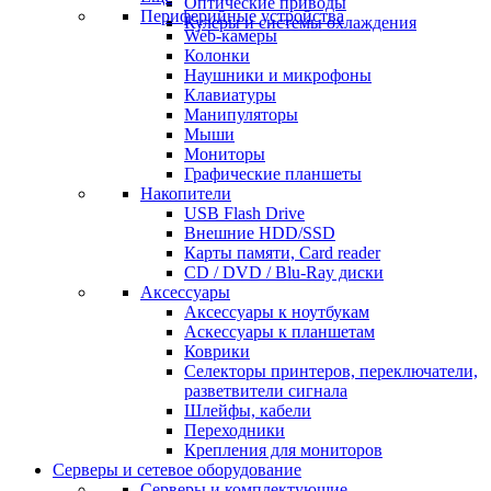
Оптические приводы
Периферийные устройства
Кулеры и системы охлаждения
Web-камеры
Колонки
Наушники и микрофоны
Клавиатуры
Манипуляторы
Мыши
Мониторы
Графические планшеты
Накопители
USB Flash Drive
Внешние HDD/SSD
Карты памяти, Card reader
CD / DVD / Blu-Ray диски
Аксессуары
Аксессуары к ноутбукам
Аскессуары к планшетам
Коврики
Селекторы принтеров, переключатели,
разветвители сигнала
Шлейфы, кабели
Переходники
Крепления для мониторов
Серверы и сетевое оборудование
Серверы и комплектующие