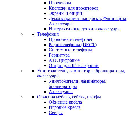
Проекторы
Крепежи для проекторов
Экраны и опции
Демонстрационные доски, Флипчарты,
Аксессуары
Интерактивные доски и аксессуары
Телефония
Проводные телефоны
Радиотелефоны (DECT)
Системные телефоны
Гарнитура
АТС цифровые
Опции для IP-телефонии
Уничтожители, ламинаторы, брошюраторы,
аксессуары
Уничтожители, ламинаторы,
брошюраторы
Аксессуары
Офисная мебель, сейфы, шкафы
Офисные кресла
Игровые кресла
Сейфы