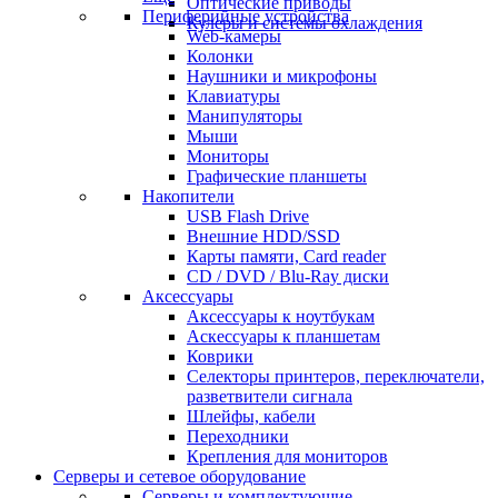
Оптические приводы
Периферийные устройства
Кулеры и системы охлаждения
Web-камеры
Колонки
Наушники и микрофоны
Клавиатуры
Манипуляторы
Мыши
Мониторы
Графические планшеты
Накопители
USB Flash Drive
Внешние HDD/SSD
Карты памяти, Card reader
CD / DVD / Blu-Ray диски
Аксессуары
Аксессуары к ноутбукам
Аскессуары к планшетам
Коврики
Селекторы принтеров, переключатели,
разветвители сигнала
Шлейфы, кабели
Переходники
Крепления для мониторов
Серверы и сетевое оборудование
Серверы и комплектующие