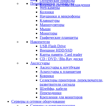
Оптические приводы
Периферийные устройства
Кулеры и системы охлаждения
Web-камеры
Колонки
Наушники и микрофоны
Клавиатуры
Манипуляторы
Мыши
Мониторы
Графические планшеты
Накопители
USB Flash Drive
Внешние HDD/SSD
Карты памяти, Card reader
CD / DVD / Blu-Ray диски
Аксессуары
Аксессуары к ноутбукам
Аскессуары к планшетам
Коврики
Селекторы принтеров, переключатели,
разветвители сигнала
Шлейфы, кабели
Переходники
Крепления для мониторов
Серверы и сетевое оборудование
Серверы и комплектующие