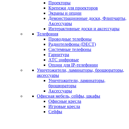
Проекторы
Крепежи для проекторов
Экраны и опции
Демонстрационные доски, Флипчарты,
Аксессуары
Интерактивные доски и аксессуары
Телефония
Проводные телефоны
Радиотелефоны (DECT)
Системные телефоны
Гарнитура
АТС цифровые
Опции для IP-телефонии
Уничтожители, ламинаторы, брошюраторы,
аксессуары
Уничтожители, ламинаторы,
брошюраторы
Аксессуары
Офисная мебель, сейфы, шкафы
Офисные кресла
Игровые кресла
Сейфы