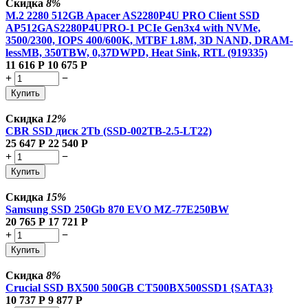
Скидка
8%
M.2 2280 512GB Apacer AS2280P4U PRO Client SSD
AP512GAS2280P4UPRO-1 PCIe Gen3x4 with NVMe,
3500/2300, IOPS 400/600K, MTBF 1.8M, 3D NAND, DRAM-
lessMB, 350TBW, 0,37DWPD, Heat Sink, RTL (919335)
11 616
Р
10 675
Р
+
−
Купить
Скидка
12%
CBR SSD диск 2Tb (SSD-002TB-2.5-LT22)
25 647
Р
22 540
Р
+
−
Купить
Скидка
15%
Samsung SSD 250Gb 870 EVO MZ-77E250BW
20 765
Р
17 721
Р
+
−
Купить
Скидка
8%
Crucial SSD BX500 500GB CT500BX500SSD1 {SATA3}
10 737
Р
9 877
Р