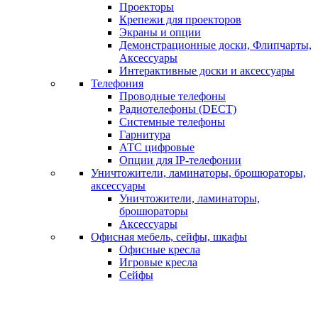
Проекторы
Крепежи для проекторов
Экраны и опции
Демонстрационные доски, Флипчарты,
Аксессуары
Интерактивные доски и аксессуары
Телефония
Проводные телефоны
Радиотелефоны (DECT)
Системные телефоны
Гарнитура
АТС цифровые
Опции для IP-телефонии
Уничтожители, ламинаторы, брошюраторы,
аксессуары
Уничтожители, ламинаторы,
брошюраторы
Аксессуары
Офисная мебель, сейфы, шкафы
Офисные кресла
Игровые кресла
Сейфы