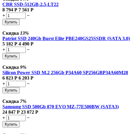
CBR SSD-512GB-2.5-LT22
8 794
Р
7 561
Р
+
−
Купить
Скидка
13%
Patriot SSD 240Gb Burst Elite PBE240GS25SSDR {SATA 3.0}
5 182
Р
4 490
Р
+
−
Купить
Скидка
9%
Silicon Power SSD M.2 256Gb P34A60 SP256GBP34A60M28
6 823
Р
6 203
Р
+
−
Купить
Скидка
7%
Samsung SSD 500Gb 870 EVO MZ-77E500BW (SATA3)
24 847
Р
23 072
Р
+
−
Купить