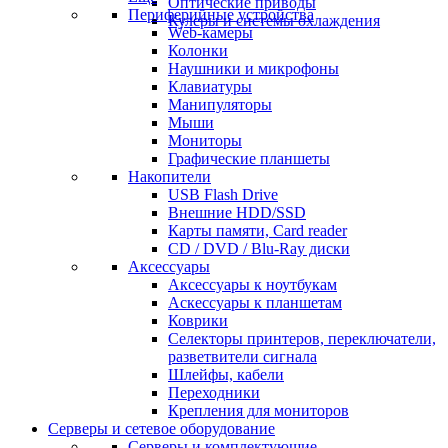
Оптические приводы
Периферийные устройства
Кулеры и системы охлаждения
Web-камеры
Колонки
Наушники и микрофоны
Клавиатуры
Манипуляторы
Мыши
Мониторы
Графические планшеты
Накопители
USB Flash Drive
Внешние HDD/SSD
Карты памяти, Card reader
CD / DVD / Blu-Ray диски
Аксессуары
Аксессуары к ноутбукам
Аскессуары к планшетам
Коврики
Селекторы принтеров, переключатели,
разветвители сигнала
Шлейфы, кабели
Переходники
Крепления для мониторов
Серверы и сетевое оборудование
Серверы и комплектующие