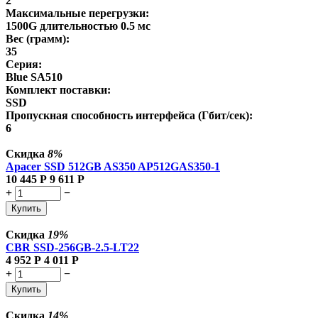
2
Максимальные перегрузки:
1500G длительностью 0.5 мс
Вес (грамм):
35
Серия:
Blue SA510
Комплект поставки:
SSD
Пропускная способность интерфейса (Гбит/сек):
6
Скидка
8%
Apacer SSD 512GB AS350 AP512GAS350-1
10 445
Р
9 611
Р
+
−
Купить
Скидка
19%
CBR SSD-256GB-2.5-LT22
4 952
Р
4 011
Р
+
−
Купить
Скидка
14%