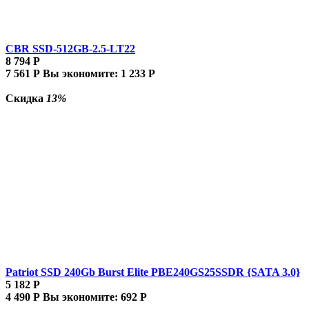
CBR SSD-512GB-2.5-LT22
8 794
Р
7 561
Р
Вы экономите:
1 233
Р
Скидка
13%
Patriot SSD 240Gb Burst Elite PBE240GS25SSDR {SATA 3.0}
5 182
Р
4 490
Р
Вы экономите:
692
Р