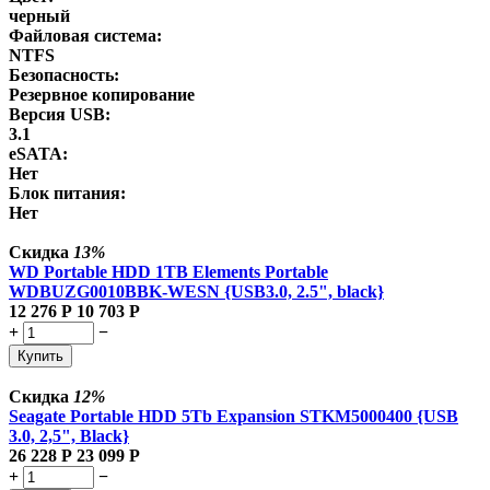
черный
Файловая система:
NTFS
Безопасность:
Резервное копирование
Версия USB:
3.1
eSATA:
Нет
Блок питания:
Нет
Скидка
13%
WD Portable HDD 1TB Elements Portable
WDBUZG0010BBK-WESN {USB3.0, 2.5", black}
12 276
Р
10 703
Р
+
−
Купить
Скидка
12%
Seagate Portable HDD 5Tb Expansion STKM5000400 {USB
3.0, 2,5", Black}
26 228
Р
23 099
Р
+
−