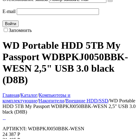
E-mail
Войти
Запомнить
WD Portable HDD 5TB My
Passport WDBPKJ0050BBK-
WESN 2,5" USB 3.0 black
(D8B)
Главная
/
Каталог
/
Компьютеры и
комплектующие
/
Накопители
/
Внешние HDD/SSD
/
WD Portable
HDD 5TB My Passport WDBPKJ0050BBK-WESN 2,5" USB 3.0
black (D8B)
АРТИКУЛ:
WDBPKJ0050BBK-WESN
24 387
Р