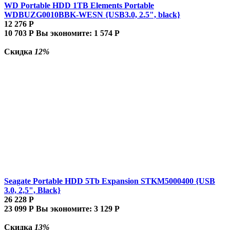
WD Portable HDD 1TB Elements Portable
WDBUZG0010BBK-WESN {USB3.0, 2.5", black}
12 276
Р
10 703
Р
Вы экономите:
1 574
Р
Скидка
12%
Seagate Portable HDD 5Tb Expansion STKM5000400 {USB
3.0, 2,5", Black}
26 228
Р
23 099
Р
Вы экономите:
3 129
Р
Скидка
13%