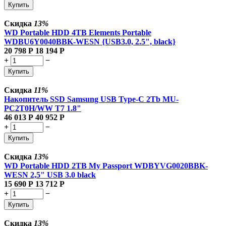
Купить
Скидка
13%
WD Portable HDD 4TB Elements Portable
WDBU6Y0040BBK-WESN {USB3.0, 2.5", black}
20 798
Р
18 194
Р
+
−
Купить
Скидка
11%
Накопитель SSD Samsung USB Type-C 2Tb MU-
PC2T0H/WW T7 1.8"
46 013
Р
40 952
Р
+
−
Купить
Скидка
13%
WD Portable HDD 2TB My Passport WDBYVG0020BBK-
WESN 2,5" USB 3.0 black
15 690
Р
13 712
Р
+
−
Купить
Скидка
13%