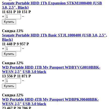
Seagate Portable HDD 1Tb Expansion STKM1000400 {USB
3.0, 2.5", Black}
11 631
Р
10 151
Р
+
−
Купить
Скидка
13%
Seagate Portable HDD 1Tb Basic STJL1000400 {USB 3.0, 2.5",
Black}
11 448
Р
9 957
Р
+
−
Купить
Скидка
12%
WD Portable HDD 1TB My Passport WDBYVG0010BBK-
WESN 2,5" USB 3.0 black
13 556
Р
11 871
Р
+
−
Купить
Скидка
12%
WD Portable HDD 4TB My Passport WDBPKJ0040BBK-
WESN 2,5" USB 3.0 black
23 467
Р
20 706
Р