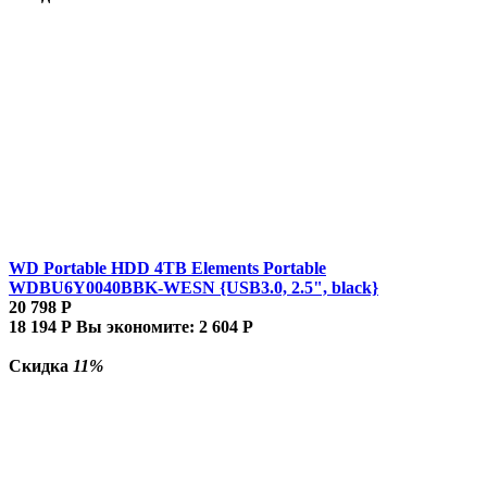
WD Portable HDD 4TB Elements Portable
WDBU6Y0040BBK-WESN {USB3.0, 2.5", black}
20 798
Р
18 194
Р
Вы экономите:
2 604
Р
Скидка
11%