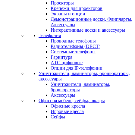
Проекторы
Крепежи для проекторов
Экраны и опции
Демонстрационные доски, Флипчарты,
Аксессуары
Интерактивные доски и аксессуары
Телефония
Проводные телефоны
Радиотелефоны (DECT)
Системные телефоны
Гарнитура
АТС цифровые
Опции для IP-телефонии
Уничтожители, ламинаторы, брошюраторы,
аксессуары
Уничтожители, ламинаторы,
брошюраторы
Аксессуары
Офисная мебель, сейфы, шкафы
Офисные кресла
Игровые кресла
Сейфы