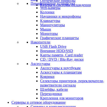
Оптические приводы
Периферийные устройства
Кулеры и системы охлаждения
Web-камеры
Колонки
Наушники и микрофоны
Клавиатуры
Манипуляторы
Мыши
Мониторы
Графические планшеты
Накопители
USB Flash Drive
Внешние HDD/SSD
Карты памяти, Card reader
CD / DVD / Blu-Ray диски
Аксессуары
Аксессуары к ноутбукам
Аскессуары к планшетам
Коврики
Селекторы принтеров, переключатели,
разветвители сигнала
Шлейфы, кабели
Переходники
Крепления для мониторов
Серверы и сетевое оборудование
Серверы и комплектующие