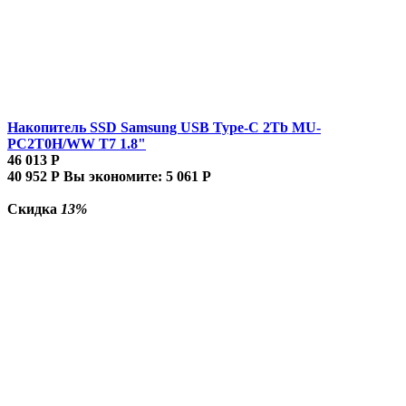
Накопитель SSD Samsung USB Type-C 2Tb MU-
PC2T0H/WW T7 1.8"
46 013
Р
40 952
Р
Вы экономите:
5 061
Р
Скидка
13%