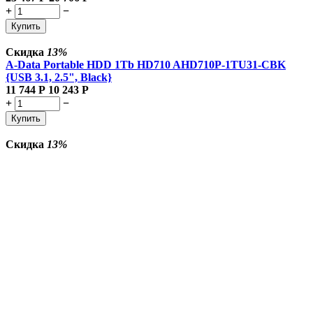
+
−
Купить
Скидка
13%
A-Data Portable HDD 1Tb HD710 AHD710P-1TU31-CBK
{USB 3.1, 2.5", Black}
11 744
Р
10 243
Р
+
−
Купить
Скидка
13%