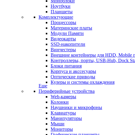
Моноблоки
Ноутбуки
Планшеты
Комплектующие
Процессоры
Материнские платы
Модули Памяти
Видеокарты
SSD-накопители
Винчестеры
Внешние контейнеры для HDD, Mobile r
Контроллеры, порты, USB-Hub, Dock Sta
Блоки питания
Корпуса и акссесуары
Оптические приводы
Кулеры и системы охлаждения
Еще
Периферийные устройства
Web-камеры
Колонки
Наушники и микрофоны
Клавиатуры
Манипуляторы
Мыши
Мониторы
Графические планшеты