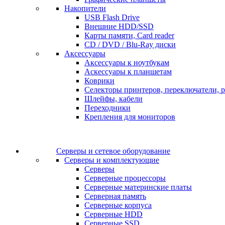
Накопители
USB Flash Drive
Внешние HDD/SSD
Карты памяти, Card reader
CD / DVD / Blu-Ray диски
Аксессуары
Аксессуары к ноутбукам
Аскессуары к планшетам
Коврики
Селекторы принтеров, переключатели, р
Шлейфы, кабели
Переходники
Крепления для мониторов
Серверы и сетевое оборудование
Серверы и комплектующие
Серверы
Серверные процессоры
Серверные материнские платы
Серверная память
Серверные корпуса
Серверные HDD
Серверные SSD