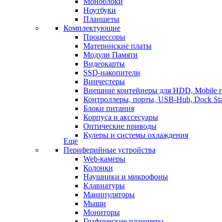
Моноблоки
Ноутбуки
Планшеты
Комплектующие
Процессоры
Материнские платы
Модули Памяти
Видеокарты
SSD-накопители
Винчестеры
Внешние контейнеры для HDD, Mobile r
Контроллеры, порты, USB-Hub, Dock Sta
Блоки питания
Корпуса и акссесуары
Оптические приводы
Кулеры и системы охлаждения
Еще
Периферийные устройства
Web-камеры
Колонки
Наушники и микрофоны
Клавиатуры
Манипуляторы
Мыши
Мониторы
Графические планшеты