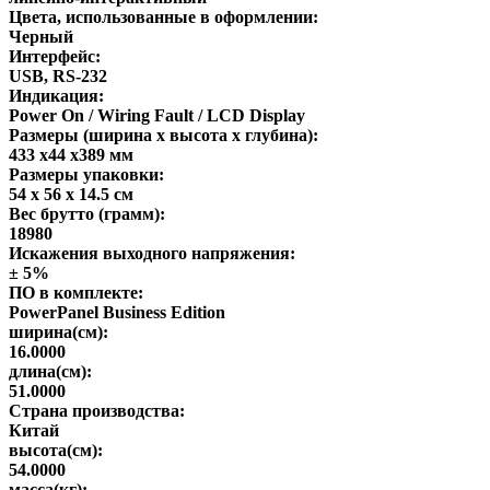
Цвета, использованные в оформлении:
Черный
Интерфейс:
USB, RS-232
Индикация:
Power On / Wiring Fault / LCD Display
Размеры (ширина x высота x глубина):
433 x44 x389 мм
Размеры упаковки:
54 x 56 x 14.5 см
Вес брутто (грамм):
18980
Искажения выходного напряжения:
± 5%
ПО в комплекте:
PowerPanel Business Edition
ширина(см):
16.0000
длина(см):
51.0000
Страна производства:
Китай
высота(см):
54.0000
масса(кг):