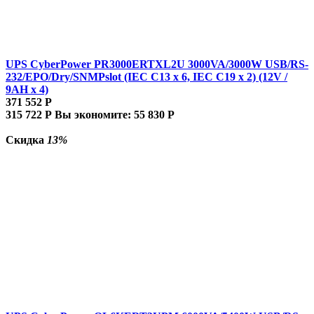
UPS CyberPower PR3000ERTXL2U 3000VA/3000W USB/RS-
232/EPO/Dry/SNMPslot (IEC C13 x 6, IEC C19 x 2) (12V /
9AH х 4)
371 552
Р
315 722
Р
Вы экономите:
55 830
Р
Скидка
13%