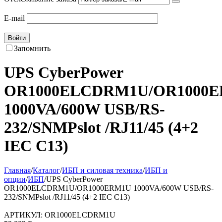
E-mail
Войти
Запомнить
UPS CyberPower
OR1000ELCDRM1U/OR1000
1000VA/600W USB/RS-
232/SNMPslot /RJ11/45 (4+2
IEC С13)
Главная
/
Каталог
/
ИБП и силовая техника
/
ИБП и
опции
/
ИБП
/
UPS CyberPower
OR1000ELCDRM1U/OR1000ERM1U 1000VA/600W USB/RS-
232/SNMPslot /RJ11/45 (4+2 IEC С13)
АРТИКУЛ:
OR1000ELCDRM1U