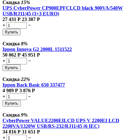
Скидка
15%
UPS CyberPower CP900EPFCLCD black 900VA/540W
USB/RJ11/45 (3+3 EURO)
27 431
Р
23 387
Р
+
−
Купить
Скидка
8%
Ippon Innova G2 2000L 1511522
50 062
Р
45 951
Р
+
−
Купить
Скидка
22%
Ippon Back Basic 650 337477
4 989
Р
3 876
Р
+
−
Купить
Скидка
9%
CyberPower VALUE2200EILCD UPS V 2200EI LCD
2200VA/1320W USB/RS-232/RJ11/45 (6 IEC)
34 816
Р
31 651
Р
+
−