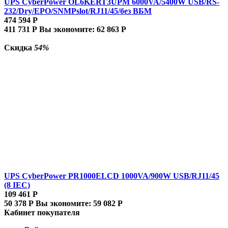
UPS CyberPower OL6KERT3UPM 6000VA/5400W USB/RS-
232/Dry/EPO/SNMPslot/RJ11/45/без ВБМ
474 594
Р
411 731
Р
Вы экономите:
62 863
Р
Скидка
54%
UPS CyberPower PR1000ELCD 1000VA/900W USB/RJ11/45
(8 IEC)
109 461
Р
50 378
Р
Вы экономите:
59 082
Р
Кабинет покупателя