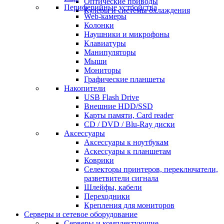
Оптические приводы
Периферийные устройства
Кулеры и системы охлаждения
Web-камеры
Колонки
Наушники и микрофоны
Клавиатуры
Манипуляторы
Мыши
Мониторы
Графические планшеты
Накопители
USB Flash Drive
Внешние HDD/SSD
Карты памяти, Card reader
CD / DVD / Blu-Ray диски
Аксессуары
Аксессуары к ноутбукам
Аскессуары к планшетам
Коврики
Селекторы принтеров, переключатели,
разветвители сигнала
Шлейфы, кабели
Переходники
Крепления для мониторов
Серверы и сетевое оборудование
Серверы и комплектующие