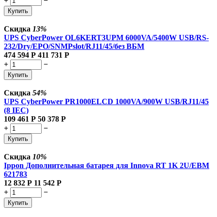
+
−
Купить
Скидка
13%
UPS CyberPower OL6KERT3UPM 6000VA/5400W USB/RS-
232/Dry/EPO/SNMPslot/RJ11/45/без ВБМ
474 594
Р
411 731
Р
+
−
Купить
Скидка
54%
UPS CyberPower PR1000ELCD 1000VA/900W USB/RJ11/45
(8 IEC)
109 461
Р
50 378
Р
+
−
Купить
Скидка
10%
Ippon Дополнительная батарея для Innova RT 1K 2U/EBM
621783
12 832
Р
11 542
Р
+
−
Купить