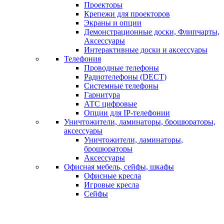
Проекторы
Крепежи для проекторов
Экраны и опции
Демонстрационные доски, Флипчарты,
Аксессуары
Интерактивные доски и аксессуары
Телефония
Проводные телефоны
Радиотелефоны (DECT)
Системные телефоны
Гарнитура
АТС цифровые
Опции для IP-телефонии
Уничтожители, ламинаторы, брошюраторы,
аксессуары
Уничтожители, ламинаторы,
брошюраторы
Аксессуары
Офисная мебель, сейфы, шкафы
Офисные кресла
Игровые кресла
Сейфы