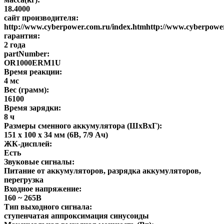
18.4000
сайт производителя:
http://www.cyberpower.com.ru/index.htmhttp://www.cyberpowe
гарантия:
2 года
partNumber:
OR1000ERM1U
Время реакции:
4 мс
Вес (грамм):
16100
Время зарядки:
8 ч
Размеры сменного аккумулятора (ШхВхГ):
151 х 100 х 34 мм (6В, 7/9 Ач)
ЖК-дисплей:
Есть
Звуковые сигналы:
Питание от аккумуляторов, разрядка аккумуляторов,
перегрузка
Входное напряжение:
160 ~ 265В
Тип выходного сигнала:
ступенчатая аппроксимация синусоиды