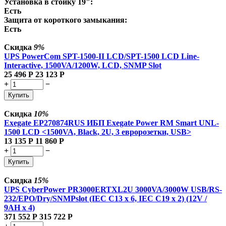
Установка в стойку 19":
Есть
Защита от короткого замыкания:
Есть
Скидка
9%
UPS PowerCom SPT-1500-II LCD/SPT-1500 LCD Line-
Interactive, 1500VA/1200W, LCD, SNMP Slot
25 496
Р
23 123
Р
+
−
Купить
Скидка
10%
Exegate EP270874RUS ИБП Exegate Power RM Smart UNL-
1500 LCD <1500VA, Black, 2U, 3 евророзетки, USB>
13 135
Р
11 860
Р
+
−
Купить
Скидка
15%
UPS CyberPower PR3000ERTXL2U 3000VA/3000W USB/RS-
232/EPO/Dry/SNMPslot (IEC C13 x 6, IEC C19 x 2) (12V /
9AH х 4)
371 552
Р
315 722
Р