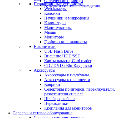
Оптические приводы
Периферийные устройства
Кулеры и системы охлаждения
Web-камеры
Колонки
Наушники и микрофоны
Клавиатуры
Манипуляторы
Мыши
Мониторы
Графические планшеты
Накопители
USB Flash Drive
Внешние HDD/SSD
Карты памяти, Card reader
CD / DVD / Blu-Ray диски
Аксессуары
Аксессуары к ноутбукам
Аскессуары к планшетам
Коврики
Селекторы принтеров, переключатели,
разветвители сигнала
Шлейфы, кабели
Переходники
Крепления для мониторов
Серверы и сетевое оборудование
Серверы и комплектующие