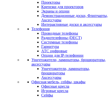
Проекторы
Крепежи для проекторов
Экраны и опции
Демонстрационные доски, Флипчарты,
Аксессуары
Интерактивные доски и аксессуары
Телефония
Проводные телефоны
Радиотелефоны (DECT)
Системные телефоны
Гарнитура
АТС цифровые
Опции для IP-телефонии
Уничтожители, ламинаторы, брошюраторы,
аксессуары
Уничтожители, ламинаторы,
брошюраторы
Аксессуары
Офисная мебель, сейфы, шкафы
Офисные кресла
Игровые кресла
Сейфы