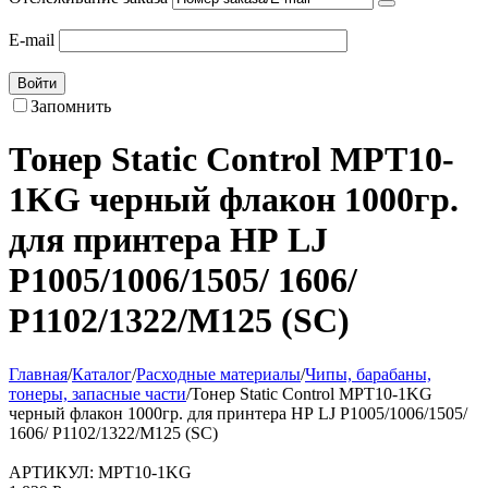
E-mail
Войти
Запомнить
Тонер Static Control MPT10-
1KG черный флакон 1000гр.
для принтера НР LJ
P1005/1006/1505/ 1606/
P1102/1322/M125 (SC)
Главная
/
Каталог
/
Расходные материалы
/
Чипы, барабаны,
тонеры, запасные части
/
Тонер Static Control MPT10-1KG
черный флакон 1000гр. для принтера НР LJ P1005/1006/1505/
1606/ P1102/1322/M125 (SC)
АРТИКУЛ:
MPT10-1KG