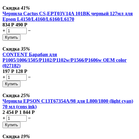
Скидка
41%
Чернила Cactus CS-EPT03V14A 101BK черный 127мл для
Epson L4150/L4160/L6160/L6170
834
Р
490
Р
+
−
Купить
Скидка
35%
CONTENT Барабан для
P1005/1006/1505/P1102/P1102w/P1566/P1606w OEM color
(027182)
197
Р
128
Р
+
−
Купить
Скидка
25%
Чернила EPSON C13T67354A/98 для L800/1800 (light cyan)
70 мл (cons ink)
2 454
Р
1 844
Р
+
−
Купить
Скидка
19%