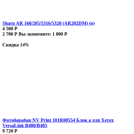
Sharp AR 160/205/5316/5320 (AR202DM) (о)
4 500
Р
2 700
Р
Вы экономите:
1 800
Р
Скидка
14%
Фотобарабан NV Print 101R00554 Блок а для Xerox
VersaLink B400/B405
9 720
Р