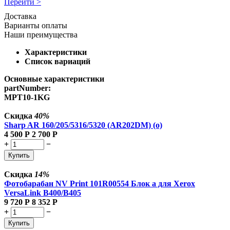
Перейти >
Доставка
Варианты оплаты
Наши преимущества
Характеристики
Список вариаций
Основные характеристики
partNumber:
MPT10-1KG
Скидка
40%
Sharp AR 160/205/5316/5320 (AR202DM) (о)
4 500
Р
2 700
Р
+
−
Купить
Скидка
14%
Фотобарабан NV Print 101R00554 Блок а для Xerox
VersaLink B400/B405
9 720
Р
8 352
Р
+
−
Купить