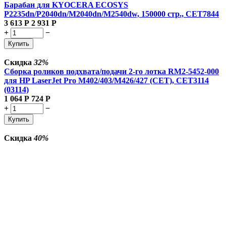
Барабан для KYOCERA ECOSYS
P2235dn/P2040dn/M2040dn/M2540dw, 150000 стр., CET7844
3 613
Р
2 931
Р
+
−
Купить
Скидка
32%
Сборка роликов подхвата/подачи 2-го лотка RM2-5452-000
для HP LaserJet Pro M402/403/M426/427 (CET), CET3114
(03114)
1 064
Р
724
Р
+
−
Купить
Скидка
40%