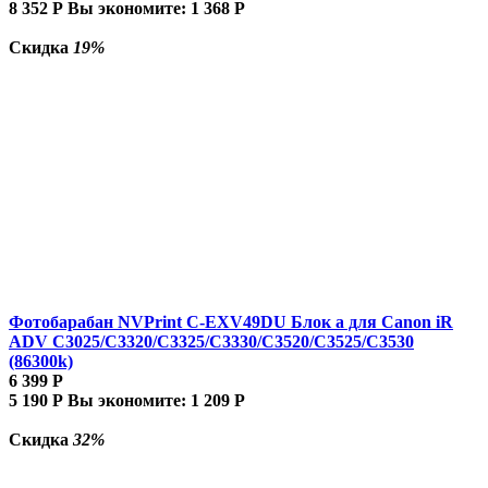
8 352
Р
Вы экономите:
1 368
Р
Скидка
19%
Фотобарабан NVPrint C-EXV49DU Блок а для Canon iR
ADV C3025/C3320/C3325/C3330/C3520/C3525/C3530
(86300k)
6 399
Р
5 190
Р
Вы экономите:
1 209
Р
Скидка
32%