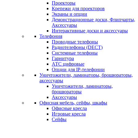
Проекторы
Крепежи для проекторов
Экраны и опции
Демонстрационные доски, Флипчарты,
Аксессуары
Интерактивные доски и аксессуары
Телефония
Проводные телефоны
Радиотелефоны (DECT)
Системные телефоны
Гарнитура
АТС цифровые
Опции для IP-телефонии
Уничтожители, ламинаторы, брошюраторы,
аксессуары
Уничтожители, ламинаторы,
брошюраторы
Аксессуары
Офисная мебель, сейфы, шкафы
Офисные кресла
Игровые кресла
Сейфы