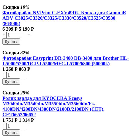
Скидка
19%
Фотобарабан NVPrint C-EXV49DU Блок а для Canon iR
ADV C3025/C3320/C3325/C3330/C3520/C3525/C3530
(86300k)
6 399
Р
5 190
Р
+
−
Купить
Скидка
32%
Фотобарабан Easyprint DR-3400 DB-3400 для Brother HL-
L5000/5200/DCP-L5500/MFC-L5700/6800 (50000k)
1 268
Р
863
Р
+
−
Купить
Скидка
25%
Ролик заряда для KYOCERA Ecosys
M3040dn/M3540dn/M3550idn/M3560idn/Fs-
4100DN/4200DN/4300DN/2100D/2100DN (CET),
CET6652/06652
1 751
Р
1 314
Р
+
−
Купить