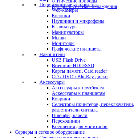
Оптические приводы
Периферийные устройства
Кулеры и системы охлаждения
Web-камеры
Колонки
Наушники и микрофоны
Клавиатуры
Манипуляторы
Мыши
Мониторы
Графические планшеты
Накопители
USB Flash Drive
Внешние HDD/SSD
Карты памяти, Card reader
CD / DVD / Blu-Ray диски
Аксессуары
Аксессуары к ноутбукам
Аскессуары к планшетам
Коврики
Селекторы принтеров, переключатели,
разветвители сигнала
Шлейфы, кабели
Переходники
Крепления для мониторов
Серверы и сетевое оборудование
Серверы и комплектующие