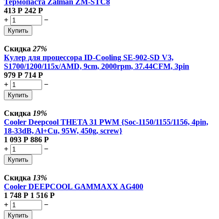
Термопаста Zalman ZM-STC8
413
Р
242
Р
+
−
Купить
Скидка
27%
Кулер для процессора ID-Cooling SE-902-SD V3,
S1700/1200/115x/AMD, 9cm, 2000rpm, 37.44CFM, 3pin
979
Р
714
Р
+
−
Купить
Скидка
19%
Cooler Deepcool THETA 31 PWM {Soc-1150/1155/1156, 4pin,
18-33dB, Al+Cu, 95W, 450g, screw}
1 093
Р
886
Р
+
−
Купить
Скидка
13%
Cooler DEEPCOOL GAMMAXX AG400
1 748
Р
1 516
Р
+
−
Купить