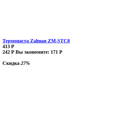
Термопаста Zalman ZM-STC8
413
Р
242
Р
Вы экономите:
171
Р
Скидка
27%