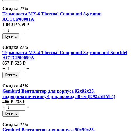
Скидка
27%
Термопаста MX-6 Thermal Compound 8-gramm
ACTCP00081A
1 040
Р
759
Р
+
−
Купить
Скидка
27%
Термопаста MX-4 Thermal Compound 8-gramm mit Spachtel
ACTCP00059A
857
Р
625
Р
+
−
Купить
Скидка
42%
Gembird Вентилятор для корпуса 92x92x25,
гидродинамический, 4 pin, провод 30 см (D9225HM-4)
406
Р
238
Р
+
−
Купить
Скидка
41%
Gembird Вентилятор для корпуса 90x90x25,