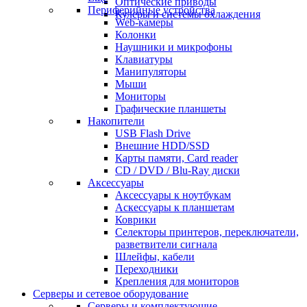
Оптические приводы
Периферийные устройства
Кулеры и системы охлаждения
Web-камеры
Колонки
Наушники и микрофоны
Клавиатуры
Манипуляторы
Мыши
Мониторы
Графические планшеты
Накопители
USB Flash Drive
Внешние HDD/SSD
Карты памяти, Card reader
CD / DVD / Blu-Ray диски
Аксессуары
Аксессуары к ноутбукам
Аскессуары к планшетам
Коврики
Селекторы принтеров, переключатели,
разветвители сигнала
Шлейфы, кабели
Переходники
Крепления для мониторов
Серверы и сетевое оборудование
Серверы и комплектующие