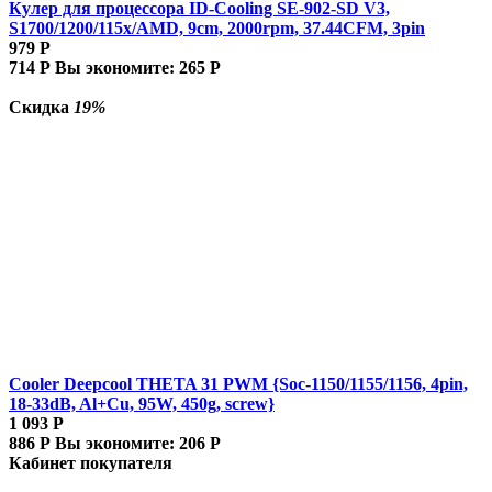
Кулер для процессора ID-Cooling SE-902-SD V3,
S1700/1200/115x/AMD, 9cm, 2000rpm, 37.44CFM, 3pin
979
Р
714
Р
Вы экономите:
265
Р
Скидка
19%
Cooler Deepcool THETA 31 PWM {Soc-1150/1155/1156, 4pin,
18-33dB, Al+Cu, 95W, 450g, screw}
1 093
Р
886
Р
Вы экономите:
206
Р
Кабинет покупателя