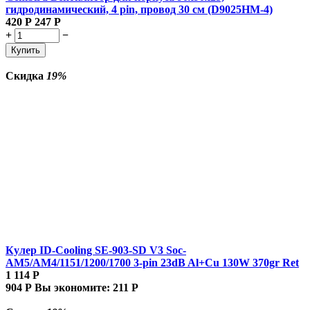
гидродинамический, 4 pin, провод 30 см (D9025HM-4)
420
Р
247
Р
+
−
Купить
Скидка
19%
Кулер ID-Cooling SE-903-SD V3 Soc-
AM5/AM4/1151/1200/1700 3-pin 23dB Al+Cu 130W 370gr Ret
1 114
Р
904
Р
Вы экономите:
211
Р