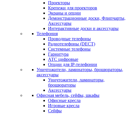
Проекторы
Крепежи для проекторов
Экраны и опции
Демонстрационные доски, Флипчарты,
Аксессуары
Интерактивные доски и аксессуары
Телефония
Проводные телефоны
Радиотелефоны (DECT)
Системные телефоны
Гарнитура
АТС цифровые
Опции для IP-телефонии
Уничтожители, ламинаторы, брошюраторы,
аксессуары
Уничтожители, ламинаторы,
брошюраторы
Аксессуары
Офисная мебель, сейфы, шкафы
Офисные кресла
Игровые кресла
Сейфы