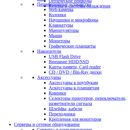
Оптические приводы
Периферийные устройства
Кулеры и системы охлаждения
Web-камеры
Колонки
Наушники и микрофоны
Клавиатуры
Манипуляторы
Мыши
Мониторы
Графические планшеты
Накопители
USB Flash Drive
Внешние HDD/SSD
Карты памяти, Card reader
CD / DVD / Blu-Ray диски
Аксессуары
Аксессуары к ноутбукам
Аскессуары к планшетам
Коврики
Селекторы принтеров, переключатели,
разветвители сигнала
Шлейфы, кабели
Переходники
Крепления для мониторов
Серверы и сетевое оборудование
Серверы и комплектующие