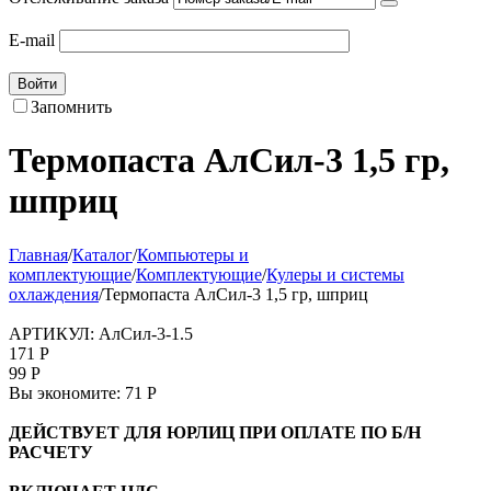
E-mail
Войти
Запомнить
Термопаста АлСил-3 1,5 гр,
шприц
Главная
/
Каталог
/
Компьютеры и
комплектующие
/
Комплектующие
/
Кулеры и системы
охлаждения
/
Термопаста АлСил-3 1,5 гр, шприц
АРТИКУЛ:
АлСил-3-1.5
171
Р
99
Р
Вы экономите:
71
Р
ДЕЙСТВУЕТ ДЛЯ ЮРЛИЦ ПРИ ОПЛАТЕ ПО Б/Н
РАСЧЕТУ