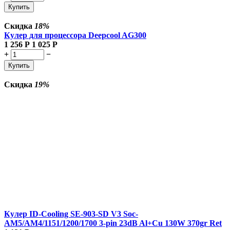
Купить
Скидка
18%
Кулер для процессора Deepcool AG300
1 256
Р
1 025
Р
+
−
Купить
Скидка
19%
Кулер ID-Cooling SE-903-SD V3 Soc-
AM5/AM4/1151/1200/1700 3-pin 23dB Al+Cu 130W 370gr Ret