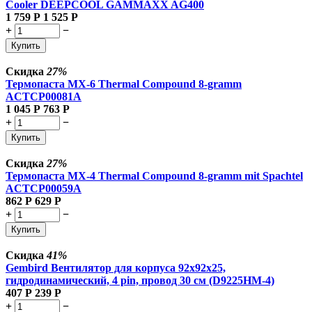
Cooler DEEPCOOL GAMMAXX AG400
1 759
Р
1 525
Р
+
−
Купить
Скидка
27%
Термопаста MX-6 Thermal Compound 8-gramm
ACTCP00081A
1 045
Р
763
Р
+
−
Купить
Скидка
27%
Термопаста MX-4 Thermal Compound 8-gramm mit Spachtel
ACTCP00059A
862
Р
629
Р
+
−
Купить
Скидка
41%
Gembird Вентилятор для корпуса 92x92x25,
гидродинамический, 4 pin, провод 30 см (D9225HM-4)
407
Р
239
Р
+
−