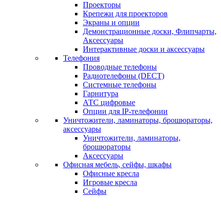
Проекторы
Крепежи для проекторов
Экраны и опции
Демонстрационные доски, Флипчарты,
Аксессуары
Интерактивные доски и аксессуары
Телефония
Проводные телефоны
Радиотелефоны (DECT)
Системные телефоны
Гарнитура
АТС цифровые
Опции для IP-телефонии
Уничтожители, ламинаторы, брошюраторы,
аксессуары
Уничтожители, ламинаторы,
брошюраторы
Аксессуары
Офисная мебель, сейфы, шкафы
Офисные кресла
Игровые кресла
Сейфы