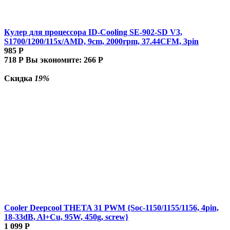
Кулер для процессора ID-Cooling SE-902-SD V3,
S1700/1200/115x/AMD, 9cm, 2000rpm, 37.44CFM, 3pin
985
Р
718
Р
Вы экономите:
266
Р
Скидка
19%
Cooler Deepcool THETA 31 PWM {Soc-1150/1155/1156, 4pin,
18-33dB, Al+Cu, 95W, 450g, screw}
1 099
Р