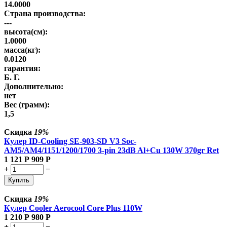
14.0000
Страна производства:
---
высота(см):
1.0000
масса(кг):
0.0120
гарантия:
Б. Г.
Дополнительно:
нет
Вес (грамм):
1,5
Скидка
19%
Кулер ID-Cooling SE-903-SD V3 Soc-
AM5/AM4/1151/1200/1700 3-pin 23dB Al+Cu 130W 370gr Ret
1 121
Р
909
Р
+
−
Купить
Скидка
19%
Кулер Cooler Aerocool Core Plus 110W
1 210
Р
980
Р
+
−