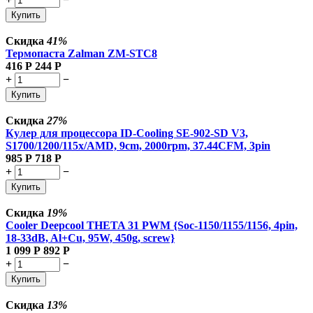
Купить
Скидка
41%
Термопаста Zalman ZM-STC8
416
Р
244
Р
+
−
Купить
Скидка
27%
Кулер для процессора ID-Cooling SE-902-SD V3,
S1700/1200/115x/AMD, 9cm, 2000rpm, 37.44CFM, 3pin
985
Р
718
Р
+
−
Купить
Скидка
19%
Cooler Deepcool THETA 31 PWM {Soc-1150/1155/1156, 4pin,
18-33dB, Al+Cu, 95W, 450g, screw}
1 099
Р
892
Р
+
−
Купить
Скидка
13%