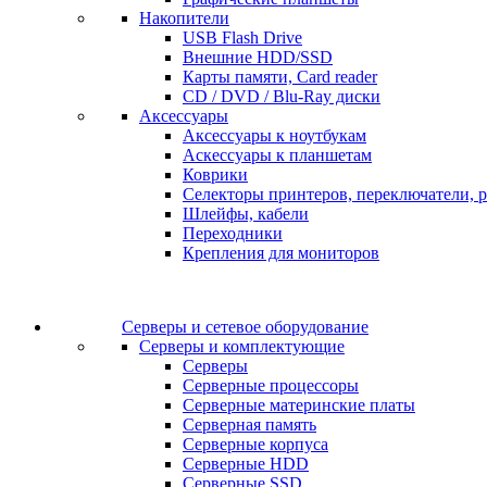
Накопители
USB Flash Drive
Внешние HDD/SSD
Карты памяти, Card reader
CD / DVD / Blu-Ray диски
Аксессуары
Аксессуары к ноутбукам
Аскессуары к планшетам
Коврики
Селекторы принтеров, переключатели, р
Шлейфы, кабели
Переходники
Крепления для мониторов
Серверы и сетевое оборудование
Серверы и комплектующие
Серверы
Серверные процессоры
Серверные материнские платы
Серверная память
Серверные корпуса
Серверные HDD
Серверные SSD