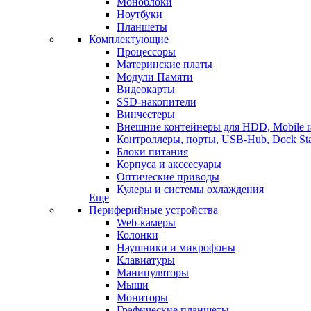
Моноблоки
Ноутбуки
Планшеты
Комплектующие
Процессоры
Материнские платы
Модули Памяти
Видеокарты
SSD-накопители
Винчестеры
Внешние контейнеры для HDD, Mobile r
Контроллеры, порты, USB-Hub, Dock Sta
Блоки питания
Корпуса и акссесуары
Оптические приводы
Кулеры и системы охлаждения
Еще
Периферийные устройства
Web-камеры
Колонки
Наушники и микрофоны
Клавиатуры
Манипуляторы
Мыши
Мониторы
Графические планшеты