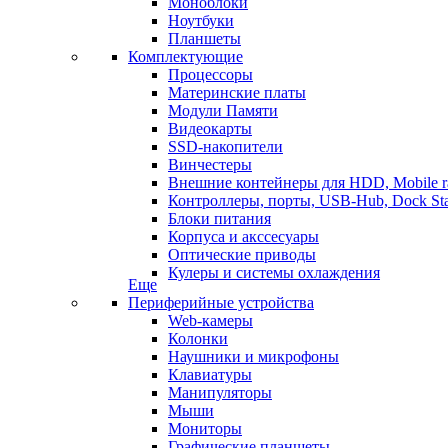
Моноблоки
Ноутбуки
Планшеты
Комплектующие
Процессоры
Материнские платы
Модули Памяти
Видеокарты
SSD-накопители
Винчестеры
Внешние контейнеры для HDD, Mobile r
Контроллеры, порты, USB-Hub, Dock Sta
Блоки питания
Корпуса и акссесуары
Оптические приводы
Кулеры и системы охлаждения
Еще
Периферийные устройства
Web-камеры
Колонки
Наушники и микрофоны
Клавиатуры
Манипуляторы
Мыши
Мониторы
Графические планшеты