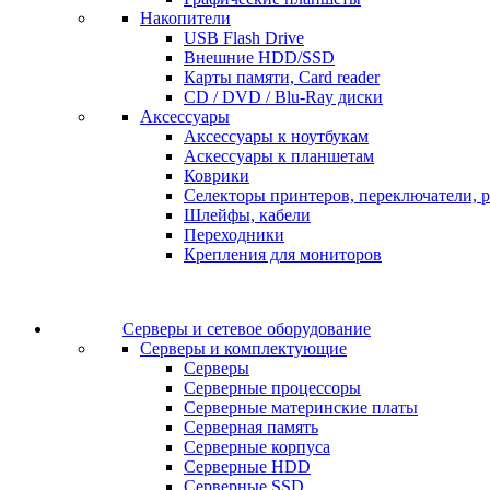
Накопители
USB Flash Drive
Внешние HDD/SSD
Карты памяти, Card reader
CD / DVD / Blu-Ray диски
Аксессуары
Аксессуары к ноутбукам
Аскессуары к планшетам
Коврики
Селекторы принтеров, переключатели, р
Шлейфы, кабели
Переходники
Крепления для мониторов
Серверы и сетевое оборудование
Серверы и комплектующие
Серверы
Серверные процессоры
Серверные материнские платы
Серверная память
Серверные корпуса
Серверные HDD
Серверные SSD