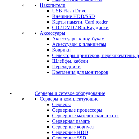
Накопители
USB Flash Drive
Внешние HDD/SSD
Карты памяти, Card reader
CD / DVD / Blu-Ray диски
Аксессуары
Аксессуары к ноутбукам
Аскессуары к планшетам
Коврики
Селекторы принтеров, переключатели, р
Шлейфы, кабели
Переходники
Крепления для мониторов
Серверы и сетевое оборудование
Серверы и комплектующие
Серверы
Серверные процессоры
Серверные материнские платы
Серверная память
Серверные корпуса
Серверные HDD
Серверные SSD