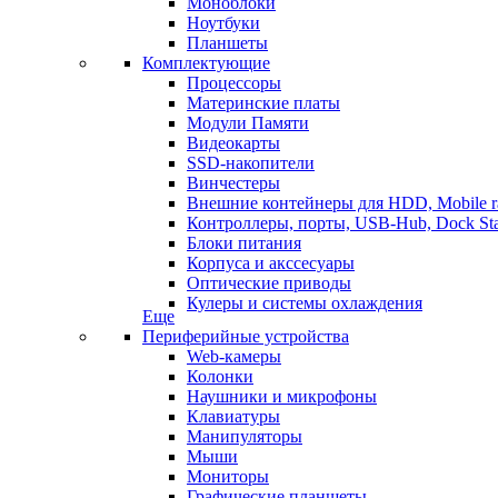
Моноблоки
Ноутбуки
Планшеты
Комплектующие
Процессоры
Материнские платы
Модули Памяти
Видеокарты
SSD-накопители
Винчестеры
Внешние контейнеры для HDD, Mobile r
Контроллеры, порты, USB-Hub, Dock Sta
Блоки питания
Корпуса и акссесуары
Оптические приводы
Кулеры и системы охлаждения
Еще
Периферийные устройства
Web-камеры
Колонки
Наушники и микрофоны
Клавиатуры
Манипуляторы
Мыши
Мониторы
Графические планшеты