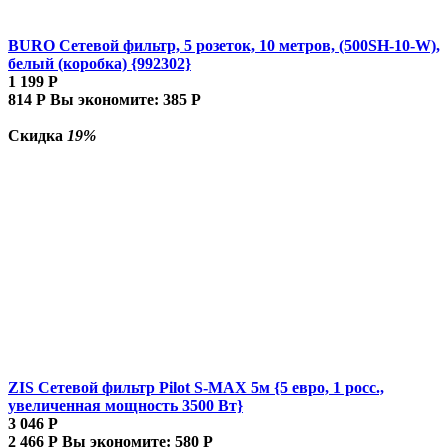
BURO Сетевой фильтр, 5 розеток, 10 метров, (500SH-10-W),
белый (коробка) {992302}
1 199
Р
814
Р
Вы экономите:
385
Р
Скидка
19%
ZIS Сетевой фильтр Pilot S-MAX 5м {5 евро, 1 росс.,
увеличенная мощность 3500 Вт}
3 046
Р
2 466
Р
Вы экономите:
580
Р