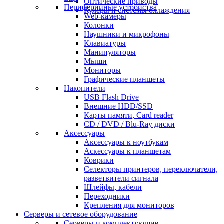
Оптические приводы
Периферийные устройства
Кулеры и системы охлаждения
Web-камеры
Колонки
Наушники и микрофоны
Клавиатуры
Манипуляторы
Мыши
Мониторы
Графические планшеты
Накопители
USB Flash Drive
Внешние HDD/SSD
Карты памяти, Card reader
CD / DVD / Blu-Ray диски
Аксессуары
Аксессуары к ноутбукам
Аскессуары к планшетам
Коврики
Селекторы принтеров, переключатели,
разветвители сигнала
Шлейфы, кабели
Переходники
Крепления для мониторов
Серверы и сетевое оборудование
Серверы и комплектующие