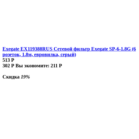
Exegate EX119388RUS Сетевой фильтр Exegate SP-6-1.8G (6
розеток, 1.8м, евровилка, серый)
513
Р
302
Р
Вы экономите:
211
Р
Скидка
19%