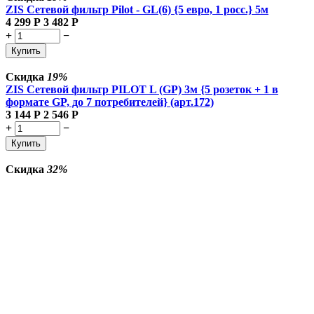
ZIS Сетевой фильтр Pilot - GL(6) {5 евро, 1 росс.} 5м
4 299
Р
3 482
Р
+
−
Купить
Скидка
19%
ZIS Сетевой фильтр PILOT L (GP) 3м {5 розеток + 1 в
формате GP, до 7 потребителей} (арт.172)
3 144
Р
2 546
Р
+
−
Купить
Скидка
32%