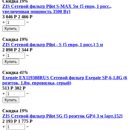
Скидка
19%
ZIS Сетевой фильтр Pilot S-MAX 5м {5 евро, 1 росс.,
увеличенная мощность 3500 Вт}
3 046
Р
2 466
Р
+
−
Купить
Скидка
19%
ZIS Сетевой фильтр Pilot - S {5 евро, 1 росс.} 5 м
2 898
Р
2 344
Р
+
−
Купить
Скидка
41%
Exegate EX119388RUS Сетевой фильтр Exegate SP-6-1.8G (6
розеток, 1.8м, евровилка, серый)
513
Р
302
Р
+
−
Купить
Скидка
19%
ZIS Сетевой фильтр Pilot SG {5 розеток GP)} 3 м [арт.152]
2 193
Р
1 775
Р
+
−