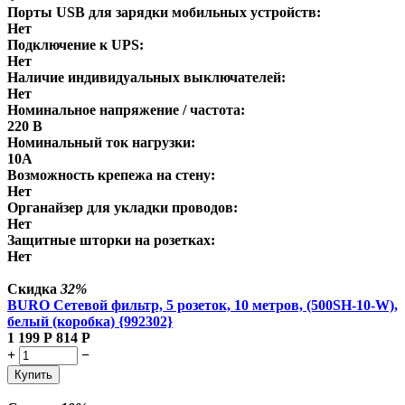
Порты USB для зарядки мобильных устройств:
Нет
Подключение к UPS:
Нет
Наличие индивидуальных выключателей:
Нет
Номинальное напряжение / частота:
220 В
Номинальный ток нагрузки:
10А
Возможность крепежа на стену:
Нет
Органайзер для укладки проводов:
Нет
Защитные шторки на розетках:
Нет
Скидка
32%
BURO Сетевой фильтр, 5 розеток, 10 метров, (500SH-10-W),
белый (коробка) {992302}
1 199
Р
814
Р
+
−
Купить