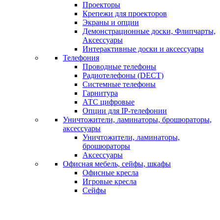
Проекторы
Крепежи для проекторов
Экраны и опции
Демонстрационные доски, Флипчарты,
Аксессуары
Интерактивные доски и аксессуары
Телефония
Проводные телефоны
Радиотелефоны (DECT)
Системные телефоны
Гарнитура
АТС цифровые
Опции для IP-телефонии
Уничтожители, ламинаторы, брошюраторы,
аксессуары
Уничтожители, ламинаторы,
брошюраторы
Аксессуары
Офисная мебель, сейфы, шкафы
Офисные кресла
Игровые кресла
Сейфы