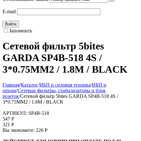
E-mail
Войти
Запомнить
Сетевой фильтр 5bites
GARDA SP4B-518 4S /
3*0.75MM2 / 1.8M / BLACK
Главная
/
Каталог
/
ИБП и силовая техника
/
ИБП и
опции
/
Сетевые фильтры, стабилизаторы и блок
розеток
/
Сетевой фильтр 5bites GARDA SP4B-518 4S /
3*0.75MM2 / 1.8M / BLACK
АРТИКУЛ:
SP4B-518
547
Р
321
Р
Вы экономите:
226
Р