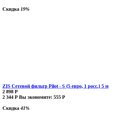
Скидка
19%
ZIS Сетевой фильтр Pilot - S {5 евро, 1 росс.} 5 м
2 898
Р
2 344
Р
Вы экономите:
555
Р
Скидка
41%