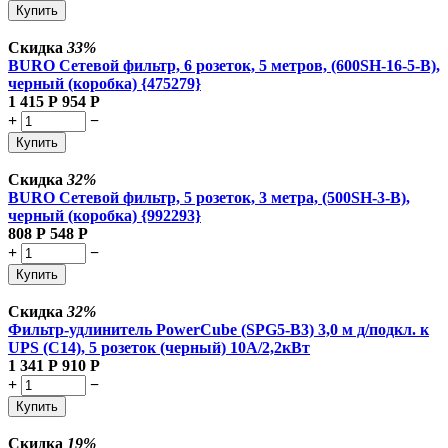
Купить
Скидка
33%
BURO Сетевой фильтр, 6 розеток, 5 метров, (600SH-16-5-B),
черный (коробка) {475279}
1 415
Р
954
Р
+
−
Купить
Скидка
32%
BURO Сетевой фильтр, 5 розеток, 3 метра, (500SH-3-B),
черный (коробка) {992293}
808
Р
548
Р
+
−
Купить
Скидка
32%
Фильтр-удлинитель PowerCube (SPG5-В3) 3,0 м д/подкл. к
UPS (C14), 5 розеток (черный) 10А/2,2кВт
1 341
Р
910
Р
+
−
Купить
Скидка
19%