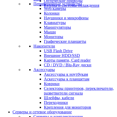
Оптические приводы
Периферийные устройства
Кулеры и системы охлаждения
Web-камеры
Колонки
Наушники и микрофоны
Клавиатуры
Манипуляторы
Мыши
Мониторы
Графические планшеты
Накопители
USB Flash Drive
Внешние HDD/SSD
Карты памяти, Card reader
CD / DVD / Blu-Ray диски
Аксессуары
Аксессуары к ноутбукам
Аскессуары к планшетам
Коврики
Селекторы принтеров, переключатели,
разветвители сигнала
Шлейфы, кабели
Переходники
Крепления для мониторов
Серверы и сетевое оборудование
Серверы и комплектующие