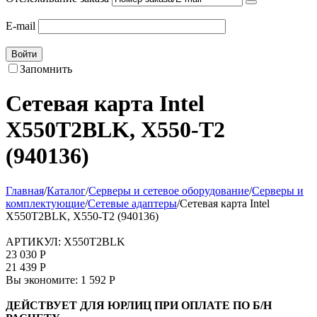
E-mail
Войти
Запомнить
Сетевая карта Intel
X550T2BLK, X550-T2
(940136)
Главная
/
Каталог
/
Серверы и сетевое оборудование
/
Серверы и
комплектующие
/
Сетевые адаптеры
/
Сетевая карта Intel
X550T2BLK, X550-T2 (940136)
АРТИКУЛ:
X550T2BLK
23 030
Р
21 439
Р
Вы экономите:
1 592
Р
ДЕЙСТВУЕТ ДЛЯ ЮРЛИЦ ПРИ ОПЛАТЕ ПО Б/Н