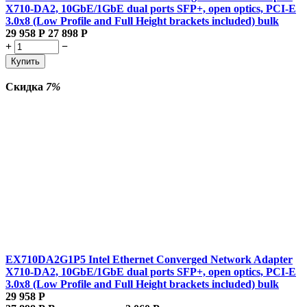
X710-DA2, 10GbE/1GbE dual ports SFP+, open optics, PCI-E
3.0x8 (Low Profile and Full Height brackets included) bulk
29 958
Р
27 898
Р
+
−
Купить
Скидка
7%
EX710DA2G1P5 Intel Ethernet Converged Network Adapter
X710-DA2, 10GbE/1GbE dual ports SFP+, open optics, PCI-E
3.0x8 (Low Profile and Full Height brackets included) bulk
29 958
Р