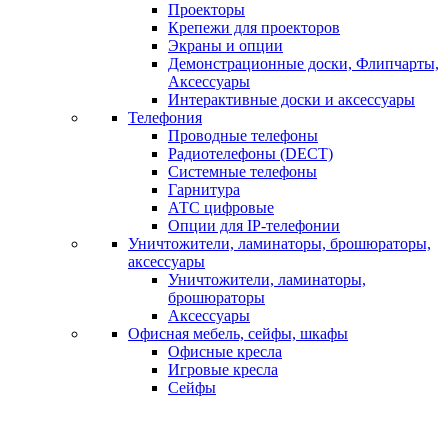
Проекторы
Крепежи для проекторов
Экраны и опции
Демонстрационные доски, Флипчарты,
Аксессуары
Интерактивные доски и аксессуары
Телефония
Проводные телефоны
Радиотелефоны (DECT)
Системные телефоны
Гарнитура
АТС цифровые
Опции для IP-телефонии
Уничтожители, ламинаторы, брошюраторы,
аксессуары
Уничтожители, ламинаторы,
брошюраторы
Аксессуары
Офисная мебель, сейфы, шкафы
Офисные кресла
Игровые кресла
Сейфы