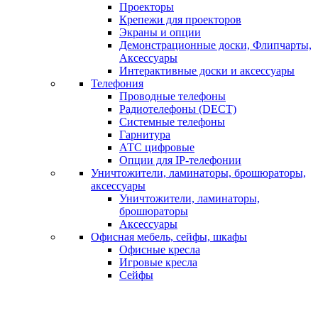
Проекторы
Крепежи для проекторов
Экраны и опции
Демонстрационные доски, Флипчарты,
Аксессуары
Интерактивные доски и аксессуары
Телефония
Проводные телефоны
Радиотелефоны (DECT)
Системные телефоны
Гарнитура
АТС цифровые
Опции для IP-телефонии
Уничтожители, ламинаторы, брошюраторы,
аксессуары
Уничтожители, ламинаторы,
брошюраторы
Аксессуары
Офисная мебель, сейфы, шкафы
Офисные кресла
Игровые кресла
Сейфы