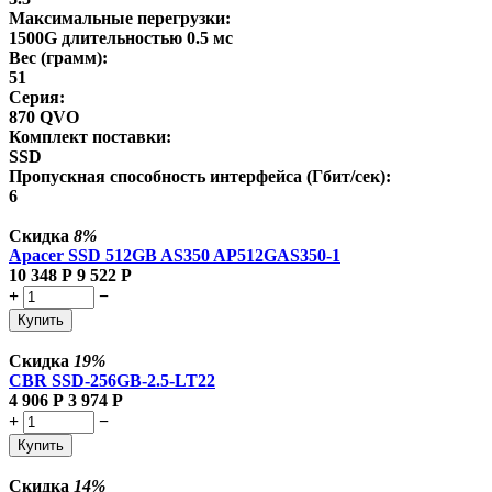
Максимальные перегрузки:
1500G длительностью 0.5 мс
Вес (грамм):
51
Серия:
870 QVO
Комплект поставки:
SSD
Пропускная способность интерфейса (Гбит/сек):
6
Скидка
8%
Apacer SSD 512GB AS350 AP512GAS350-1
10 348
Р
9 522
Р
+
−
Купить
Скидка
19%
CBR SSD-256GB-2.5-LT22
4 906
Р
3 974
Р
+
−
Купить
Скидка
14%