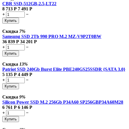
CBR SSD-512GB-2.5-LT22
8 713
Р
7 491
Р
+
−
Купить
Скидка
7%
Samsung SSD 2Tb 990 PRO M.2 MZ-V9P2T0BW
36 839
Р
34 201
Р
+
−
Купить
Скидка
13%
Patriot SSD 240Gb Burst Elite PBE240GS25SSDR {SATA 3.0}
5 135
Р
4 449
Р
+
−
Купить
Скидка
9%
Silicon Power SSD M.2 256Gb P34A60 SP256GBP34A60M28
6 761
Р
6 146
Р
+
−
Купить