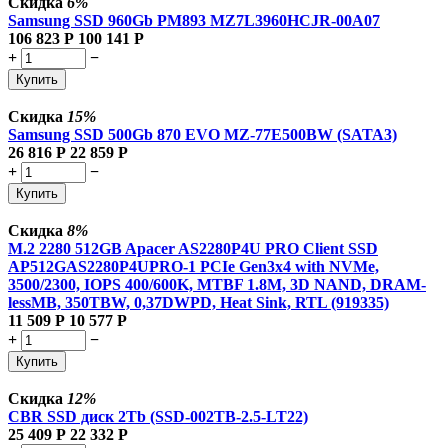
Скидка
6%
Samsung SSD 960Gb PM893 MZ7L3960HCJR-00A07
106 823
Р
100 141
Р
+
−
Купить
Скидка
15%
Samsung SSD 500Gb 870 EVO MZ-77E500BW (SATA3)
26 816
Р
22 859
Р
+
−
Купить
Скидка
8%
M.2 2280 512GB Apacer AS2280P4U PRO Client SSD
AP512GAS2280P4UPRO-1 PCIe Gen3x4 with NVMe,
3500/2300, IOPS 400/600K, MTBF 1.8M, 3D NAND, DRAM-
lessMB, 350TBW, 0,37DWPD, Heat Sink, RTL (919335)
11 509
Р
10 577
Р
+
−
Купить
Скидка
12%
CBR SSD диск 2Tb (SSD-002TB-2.5-LT22)
25 409
Р
22 332
Р