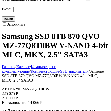
E-mail
Войти
Запомнить
Samsung SSD 8TB 870 QVO
MZ-77Q8T0BW V-NAND 4-bit
MLC, MKX, 2.5" SATA3
Главная
/
Каталог
/
Компьютеры и
комплектующие
/
Комплектующие
/
SSD-накопители
/
Samsung
SSD 8TB 870 QVO MZ-77Q8T0BW V-NAND 4-bit MLC,
MKX, 2.5" SATA3
АРТИКУЛ:
MZ-77Q8T0BW
225 075
Р
211 009
Р
Вы экономите:
14 066
Р