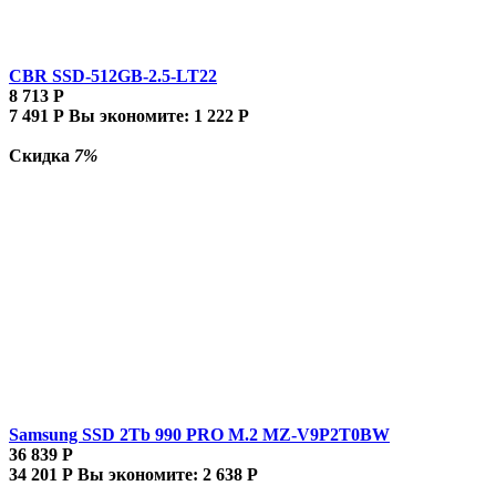
CBR SSD-512GB-2.5-LT22
8 713
Р
7 491
Р
Вы экономите:
1 222
Р
Скидка
7%
Samsung SSD 2Tb 990 PRO M.2 MZ-V9P2T0BW
36 839
Р
34 201
Р
Вы экономите:
2 638
Р