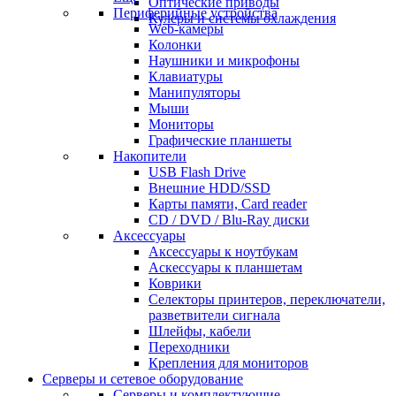
Оптические приводы
Периферийные устройства
Кулеры и системы охлаждения
Web-камеры
Колонки
Наушники и микрофоны
Клавиатуры
Манипуляторы
Мыши
Мониторы
Графические планшеты
Накопители
USB Flash Drive
Внешние HDD/SSD
Карты памяти, Card reader
CD / DVD / Blu-Ray диски
Аксессуары
Аксессуары к ноутбукам
Аскессуары к планшетам
Коврики
Селекторы принтеров, переключатели,
разветвители сигнала
Шлейфы, кабели
Переходники
Крепления для мониторов
Серверы и сетевое оборудование
Серверы и комплектующие