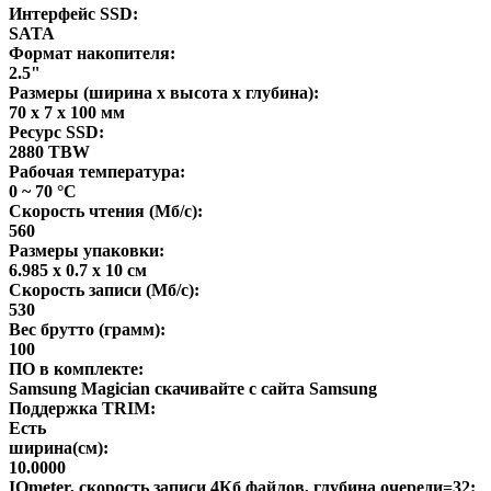
Интерфейс SSD:
SATA
Формат накопителя:
2.5"
Размеры (ширина x высота x глубина):
70 x 7 x 100 мм
Ресурс SSD:
2880 TBW
Рабочая температура:
0 ~ 70 °C
Скорость чтения (Мб/с):
560
Размеры упаковки:
6.985 x 0.7 x 10 см
Скорость записи (Мб/с):
530
Вес брутто (грамм):
100
ПО в комплекте:
Samsung Magician скачивайте с сайта Samsung
Поддержка TRIM:
Есть
ширина(см):
10.0000
IOmeter, скорость записи 4Кб файлов, глубина очереди=32: