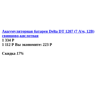
Аккумуляторная батарея Delta DT 1207 (7 А\ч, 12В)
свинцово-кислотная
1 334
Р
1 112
Р
Вы экономите:
223
Р
Скидка
17%