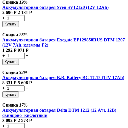
Скидка
19%
Аккумуляторная батарея Sven SV12120 (12V 12Ah)
2 696
Р
2 181
Р
+
−
Купить
Скидка
25%
Аккумуляторная батарея Exegate EP129858RUS DTM 1207
(12V 7Ah, клеммы F2)
1 292
Р
971
Р
+
−
Купить
Скидка
32%
Аккумуляторная батарея B.B. Battery BC 17-12 (12V 17Ah)
8 331
Р
5 696
Р
+
−
Купить
Скидка
17%
Аккумуляторная батарея Delta DTM 1212 (12 А\ч, 12В)
свинцово- кислотный
3 092
Р
2 573
Р
+
−