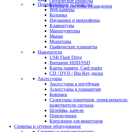
Оптические приводы
Периферийные устройства
Кулеры и системы охлаждения
Web-камеры
Колонки
Наушники и микрофоны
Клавиатуры
Манипуляторы
Мыши
Мониторы
Графические планшеты
Накопители
USB Flash Drive
Внешние HDD/SSD
Карты памяти, Card reader
CD / DVD / Blu-Ray диски
Аксессуары
Аксессуары к ноутбукам
Аскессуары к планшетам
Коврики
Селекторы принтеров, переключатели,
разветвители сигнала
Шлейфы, кабели
Переходники
Крепления для мониторов
Серверы и сетевое оборудование
Серверы и комплектующие