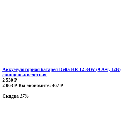
Аккумуляторная батарея Delta HR 12-34W (9 А\ч, 12В)
свинцово-кислотная
2 530
Р
2 063
Р
Вы экономите:
467
Р
Скидка
17%