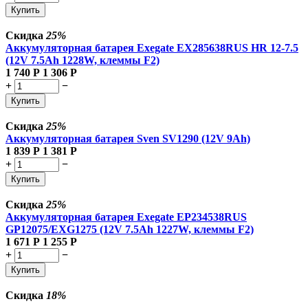
Купить
Скидка
25%
Аккумуляторная батарея Exegate EX285638RUS HR 12-7.5
(12V 7.5Ah 1228W, клеммы F2)
1 740
Р
1 306
Р
+
−
Купить
Скидка
25%
Аккумуляторная батарея Sven SV1290 (12V 9Ah)
1 839
Р
1 381
Р
+
−
Купить
Скидка
25%
Аккумуляторная батарея Exegate EP234538RUS
GP12075/EXG1275 (12V 7.5Ah 1227W, клеммы F2)
1 671
Р
1 255
Р
+
−
Купить
Скидка
18%