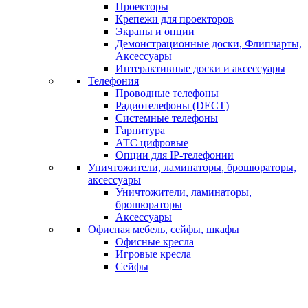
Проекторы
Крепежи для проекторов
Экраны и опции
Демонстрационные доски, Флипчарты,
Аксессуары
Интерактивные доски и аксессуары
Телефония
Проводные телефоны
Радиотелефоны (DECT)
Системные телефоны
Гарнитура
АТС цифровые
Опции для IP-телефонии
Уничтожители, ламинаторы, брошюраторы,
аксессуары
Уничтожители, ламинаторы,
брошюраторы
Аксессуары
Офисная мебель, сейфы, шкафы
Офисные кресла
Игровые кресла
Сейфы