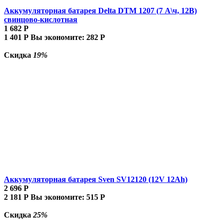
Аккумуляторная батарея Delta DTM 1207 (7 А\ч, 12В)
свинцово-кислотная
1 682
Р
1 401
Р
Вы экономите:
282
Р
Скидка
19%
Аккумуляторная батарея Sven SV12120 (12V 12Ah)
2 696
Р
2 181
Р
Вы экономите:
515
Р
Скидка
25%