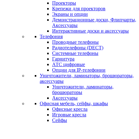
Проекторы
Крепежи для проекторов
Экраны и опции
Демонстрационные доски, Флипчарты,
Аксессуары
Интерактивные доски и аксессуары
Телефония
Проводные телефоны
Радиотелефоны (DECT)
Системные телефоны
Гарнитура
АТС цифровые
Опции для IP-телефонии
Уничтожители, ламинаторы, брошюраторы,
аксессуары
Уничтожители, ламинаторы,
брошюраторы
Аксессуары
Офисная мебель, сейфы, шкафы
Офисные кресла
Игровые кресла
Сейфы