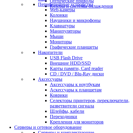
Оптические приводы
Периферийные устройства
Кулеры и системы охлаждения
Web-камеры
Колонки
Наушники и микрофоны
Клавиатуры
Манипуляторы
Мыши
Мониторы
Графические планшеты
Накопители
USB Flash Drive
Внешние HDD/SSD
Карты памяти, Card reader
CD / DVD / Blu-Ray диски
Аксессуары
Аксессуары к ноутбукам
Аскессуары к планшетам
Коврики
Селекторы принтеров, переключатели,
разветвители сигнала
Шлейфы, кабели
Переходники
Крепления для мониторов
Серверы и сетевое оборудование
Серверы и комплектующие