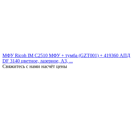
МФУ Ricoh IM C2510 МФУ + тумба (GZT001) + 419360 АПД
DF 3140 цветное, лазерное, A3, ...
Свяжитесь с нами насчёт цены