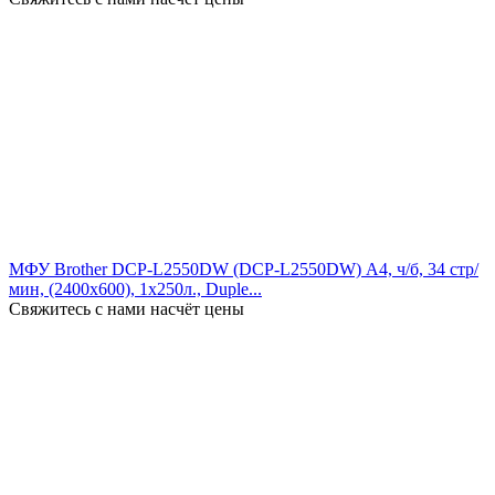
МФУ Brother DCP-L2550DW (DCP-L2550DW) А4, ч/б, 34 стр/
мин, (2400x600), 1х250л., Duple...
Свяжитесь с нами насчёт цены