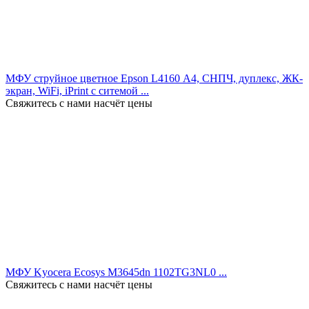
МФУ струйное цветное Epson L4160 А4, СНПЧ, дуплекс, ЖК-
экран, WiFi, iPrint с ситемой ...
Свяжитесь с нами насчёт цены
МФУ Kyocera Ecosys M3645dn 1102TG3NL0 ...
Свяжитесь с нами насчёт цены