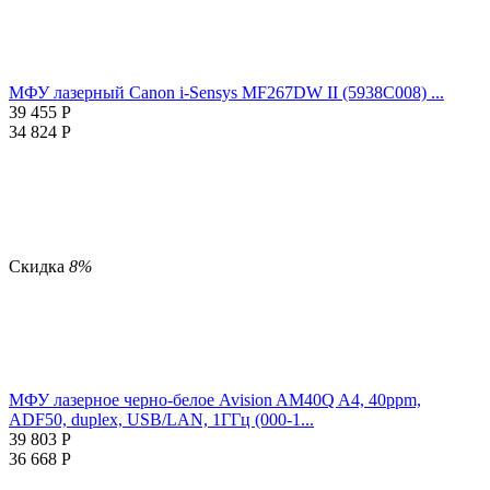
МФУ лазерный Canon i-Sensys MF267DW II (5938C008) ...
39 455
Р
34 824
Р
Скидка
8%
МФУ лазерное черно-белое Avision AM40Q A4, 40ppm,
ADF50, duplex, USB/LAN, 1ГГц (000-1...
39 803
Р
36 668
Р