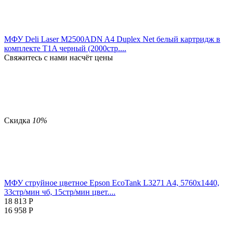
МФУ Deli Laser M2500ADN A4 Duplex Net белый картридж в
комплекте T1A черный (2000стр....
Свяжитесь с нами насчёт цены
Скидка
10%
МФУ струйное цветное Epson EcoTank L3271 A4, 5760x1440,
33стр/мин чб, 15стр/мин цвет....
18 813
Р
16 958
Р