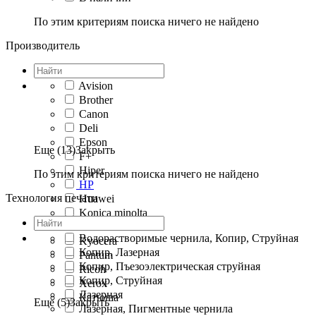
По этим критериям поиска ничего не найдено
Производитель
Avision
Brother
Canon
Deli
Epson
Еще (13)
Закрыть
F+
Hiper
По этим критериям поиска ничего не найдено
HP
Технология печати
Huawei
Konica minolta
Konica-Minolta
Водорастворимые чернила, Копир, Струйная
Kyocera
Копир, Лазерная
Pantum
Копир, Пъезоэлектрическая струйная
Ricoh
Копир, Струйная
Xerox
Лазерная
Катюша
Еще (5)
Закрыть
Лазерная, Пигментные чернила