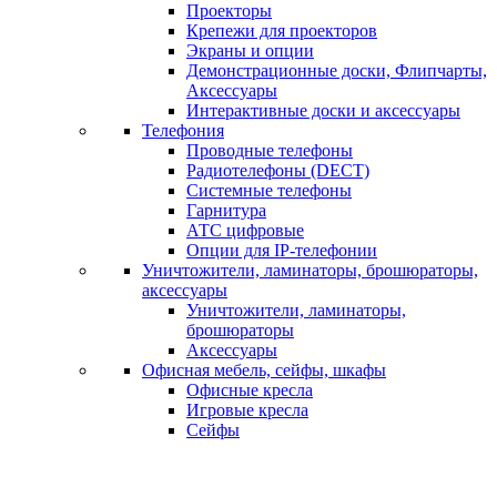
Проекторы
Крепежи для проекторов
Экраны и опции
Демонстрационные доски, Флипчарты,
Аксессуары
Интерактивные доски и аксессуары
Телефония
Проводные телефоны
Радиотелефоны (DECT)
Системные телефоны
Гарнитура
АТС цифровые
Опции для IP-телефонии
Уничтожители, ламинаторы, брошюраторы,
аксессуары
Уничтожители, ламинаторы,
брошюраторы
Аксессуары
Офисная мебель, сейфы, шкафы
Офисные кресла
Игровые кресла
Сейфы