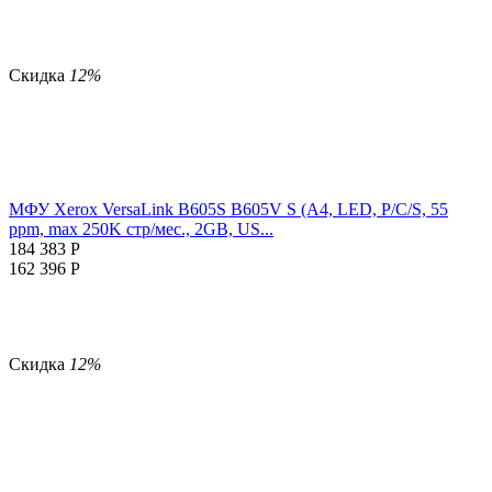
Скидка
12%
МФУ Xerox VersaLink B605S B605V S (A4, LED, P/C/S, 55
ppm, max 250K стр/мес., 2GB, US...
184 383
Р
162 396
Р
Скидка
12%