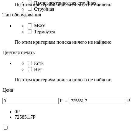
Пъезоэлектрическая струйная
По этим критериям поиска ничего не найдено
Струйная
Тип оборудования
МФУ
Термоузел
По этим критериям поиска ничего не найдено
Цветная печать
Есть
Нет
По этим критериям поиска ничего не найдено
Цена
Р
–
Р
0
Р
725851.7
Р