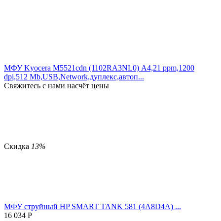
МФУ Kyocera M5521cdn (1102RA3NL0) А4,21 ppm,1200
dpi,512 Mb,USB,Network,дуплекс,автоп...
Свяжитесь с нами насчёт цены
Скидка
13%
МФУ струйный HP SMART TANK 581 (4A8D4A) ...
16 034
Р