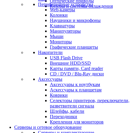
Оптические приводы
Периферийные устройства
Кулеры и системы охлаждения
Web-камеры
Колонки
Наушники и микрофоны
Клавиатуры
Манипуляторы
Мыши
Мониторы
Графические планшеты
Накопители
USB Flash Drive
Внешние HDD/SSD
Карты памяти, Card reader
CD / DVD / Blu-Ray диски
Аксессуары
Аксессуары к ноутбукам
Аскессуары к планшетам
Коврики
Селекторы принтеров, переключатели,
разветвители сигнала
Шлейфы, кабели
Переходники
Крепления для мониторов
Серверы и сетевое оборудование
Серверы и комплектующие