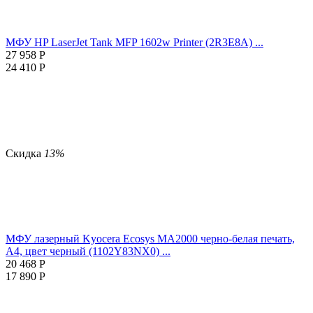
МФУ HP LaserJet Tank MFP 1602w Printer (2R3E8A) ...
27 958
Р
24 410
Р
Скидка
13%
МФУ лазерный Kyocera Ecosys MA2000 черно-белая печать,
A4, цвет черный (1102Y83NX0) ...
20 468
Р
17 890
Р