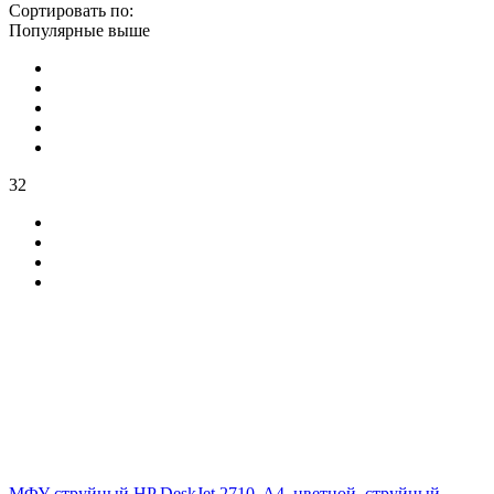
Сортировать по:
Популярные выше
32
МФУ струйный HP DeskJet 2710, A4, цветной, струйный,