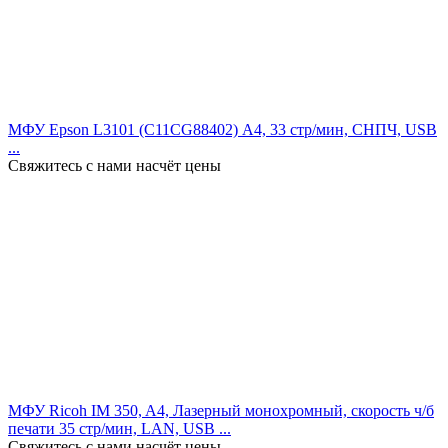
МФУ Epson L3101 (C11CG88402) А4, 33 стр/мин, СНПЧ, USB
...
Свяжитесь с нами насчёт цены
МФУ Ricoh IM 350, A4, Лазерный монохромный, скорость ч/б
печати 35 стр/мин, LAN, USB ...
Свяжитесь с нами насчёт цены