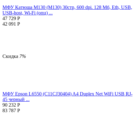
МФУ Катюша M130 (M130) 30стр, 600 dpi. 128 Мб, Eth, USB,
USB-host, Wi-Fi (опц) ...
47 729
Р
42 091
Р
Скидка
7%
МФУ Epson L6550 (C11CJ30404) A4 Duplex Net WiFi USB RJ-
45 черный ...
90 232
Р
83 787
Р