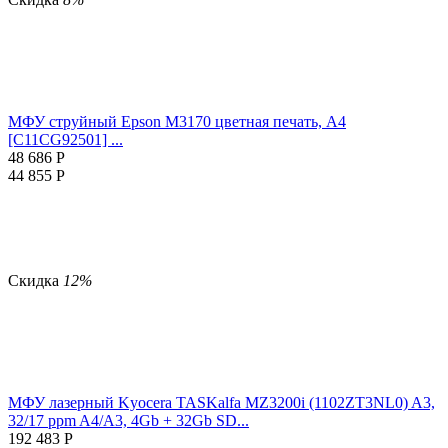
МФУ струйный Epson M3170 цветная печать, A4
[C11CG92501] ...
48 686
Р
44 855
Р
Скидка
12%
МФУ лазерный Kyocera TASKalfa MZ3200i (1102ZT3NL0) A3,
32/17 ppm A4/A3, 4Gb + 32Gb SD...
192 483
Р