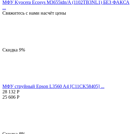
МФУ Kyocera Ecosys M3655idn/A (1102TB3NL1) БЕЗ ФАКСА
...
Свяжитесь с нами насчёт цены
Скидка
9%
МФУ струйный Epson L3560 A4 [C11CK58405] ...
28 132
Р
25 606
Р
Скидка
8%