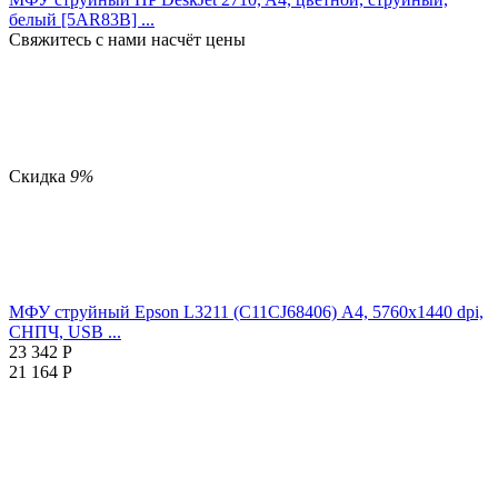
белый [5AR83B] ...
Свяжитесь с нами насчёт цены
Скидка
9%
МФУ струйный Epson L3211 (C11CJ68406) А4, 5760х1440 dpi,
СНПЧ, USB ...
23 342
Р
21 164
Р