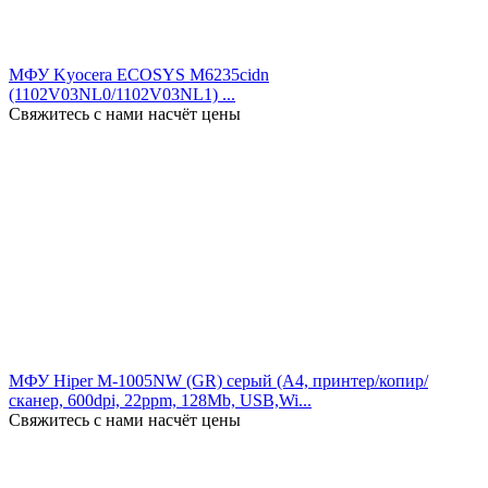
МФУ Kyocera ECOSYS M6235cidn
(1102V03NL0/1102V03NL1) ...
Свяжитесь с нами насчёт цены
МФУ Hiper M-1005NW (GR) серый (A4, принтер/копир/
сканер, 600dpi, 22ppm, 128Mb, USB,Wi...
Свяжитесь с нами насчёт цены