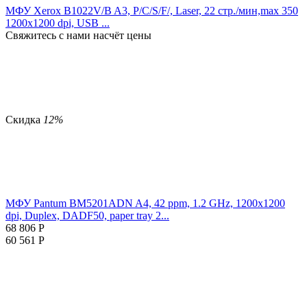
МФУ Xerox B1022V/B A3, P/C/S/F/, Laser, 22 стр./мин,max 350
1200x1200 dpi, USB ...
Свяжитесь с нами насчёт цены
Скидка
12%
МФУ Pantum BM5201ADN A4, 42 ppm, 1.2 GHz, 1200x1200
dpi, Duplex, DADF50, paper tray 2...
68 806
Р
60 561
Р