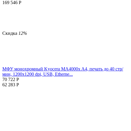
169 546
Р
Скидка
12%
МФУ монохромный Kyocera MA4000x A4, печать до 40 стр/
мин, 1200x1200 dpi, USB, Etherne...
70 722
Р
62 283
Р