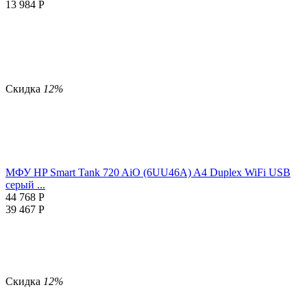
13 984
Р
Скидка
12%
МФУ HP Smart Tank 720 AiO (6UU46A) A4 Duplex WiFi USB
серый ...
44 768
Р
39 467
Р
Скидка
12%