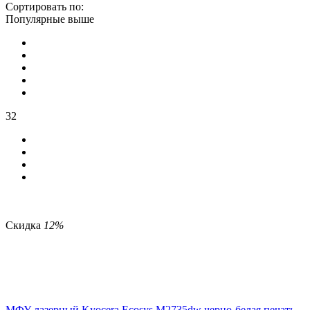
Сортировать по:
Популярные выше
32
Скидка
12%
МФУ лазерный Kyocera Ecosys M2735dw черно-белая печать,