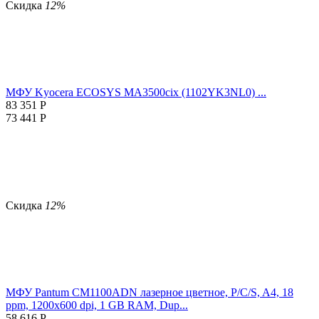
Скидка
12%
МФУ Kyocera ECOSYS MA3500cix (1102YK3NL0) ...
83 351
Р
73 441
Р
Скидка
12%
МФУ Pantum CM1100ADN лазерное цветное, P/C/S, A4, 18
ppm, 1200x600 dpi, 1 GB RAM, Dup...
58 616
Р