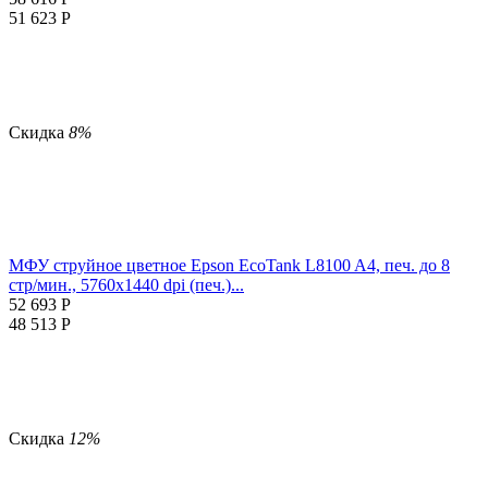
51 623
Р
Скидка
8%
МФУ струйное цветное Epson EcoTank L8100 A4, печ. до 8
стр/мин., 5760x1440 dpi (печ.)...
52 693
Р
48 513
Р
Скидка
12%