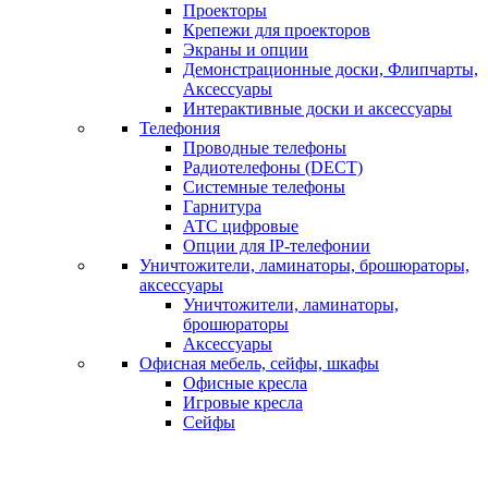
Проекторы
Крепежи для проекторов
Экраны и опции
Демонстрационные доски, Флипчарты,
Аксессуары
Интерактивные доски и аксессуары
Телефония
Проводные телефоны
Радиотелефоны (DECT)
Системные телефоны
Гарнитура
АТС цифровые
Опции для IP-телефонии
Уничтожители, ламинаторы, брошюраторы,
аксессуары
Уничтожители, ламинаторы,
брошюраторы
Аксессуары
Офисная мебель, сейфы, шкафы
Офисные кресла
Игровые кресла
Сейфы