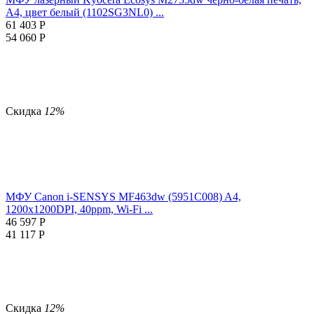
A4, цвет белый (1102SG3NL0) ...
61 403
Р
54 060
Р
Скидка
12%
МФУ Canon i-SENSYS MF463dw (5951C008) A4,
1200x1200DPI, 40ppm, Wi-Fi ...
46 597
Р
41 117
Р
Скидка
12%