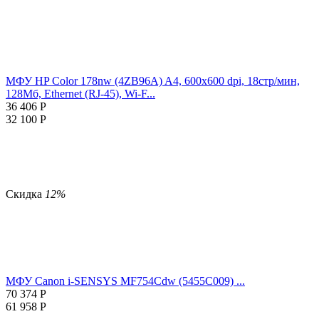
МФУ HP Color 178nw (4ZB96A) A4, 600x600 dpi, 18стр/мин,
128Мб, Ethernet (RJ-45), Wi-F...
36 406
Р
32 100
Р
Скидка
12%
МФУ Canon i-SENSYS MF754Cdw (5455C009) ...
70 374
Р
61 958
Р