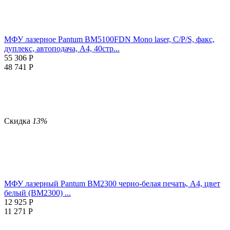
МФУ лазерное Pantum BM5100FDN Mono laser, C/P/S, факс,
дуплекс, автоподача, A4, 40стр...
55 306
Р
48 741
Р
Скидка
13%
МФУ лазерный Pantum BM2300 черно-белая печать, A4, цвет
белый (BM2300) ...
12 925
Р
11 271
Р