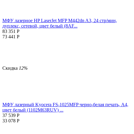
МФУ лазерное HP LaserJet MFP M442dn A3, 24 стр/мин,
дуплекс, сетевой, цвет белый (8AF...
83 351
Р
73 441
Р
Скидка
12%
МФУ лазерный Kyocera FS-1025MFP черно-белая печать, A4,
цвет белый (1102M63RUV) ...
37 539
Р
33 078
Р