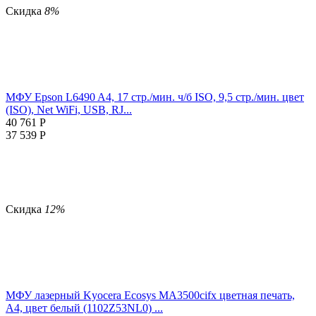
Скидка
8%
МФУ Epson L6490 A4, 17 стр./мин. ч/б ISO, 9,5 стр./мин. цвет
(ISO), Net WiFi, USB, RJ...
40 761
Р
37 539
Р
Скидка
12%
МФУ лазерный Kyocera Ecosys MA3500cifx цветная печать,
A4, цвет белый (1102Z53NL0) ...