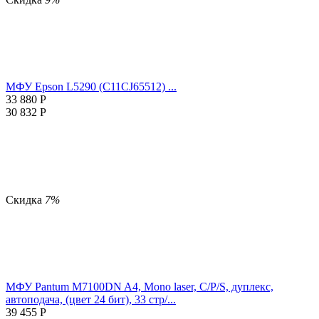
МФУ Epson L5290 (C11CJ65512) ...
33 880
Р
30 832
Р
Скидка
7%
МФУ Pantum M7100DN A4, Mono laser, C/P/S, дуплекс,
автоподача, (цвет 24 бит), 33 стр/...
39 455
Р