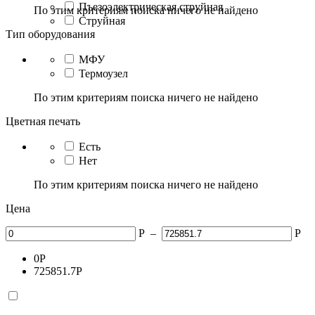
Пъезоэлектрическая струйная
По этим критериям поиска ничего не найдено
Струйная
Тип оборудования
МФУ
Термоузел
По этим критериям поиска ничего не найдено
Цветная печать
Есть
Нет
По этим критериям поиска ничего не найдено
Цена
Р
–
Р
0
Р
725851.7
Р