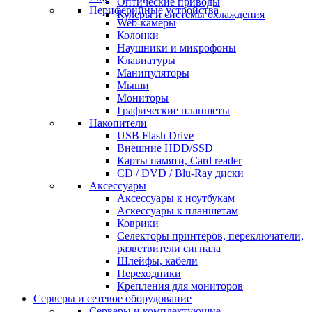
Оптические приводы
Периферийные устройства
Кулеры и системы охлаждения
Web-камеры
Колонки
Наушники и микрофоны
Клавиатуры
Манипуляторы
Мыши
Мониторы
Графические планшеты
Накопители
USB Flash Drive
Внешние HDD/SSD
Карты памяти, Card reader
CD / DVD / Blu-Ray диски
Аксессуары
Аксессуары к ноутбукам
Аскессуары к планшетам
Коврики
Селекторы принтеров, переключатели,
разветвители сигнала
Шлейфы, кабели
Переходники
Крепления для мониторов
Серверы и сетевое оборудование
Серверы и комплектующие