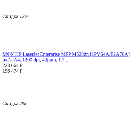
Скидка
12%
МФУ HP LaserJet Enterprise MFP M528dn [1PV64A/F2A76A]
p/c/s, A4, 1200 dpi, 43ppm, 1.7...
223 664
Р
196 474
Р
Скидка
7%