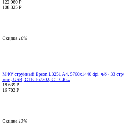
122 980
Р
108 325
Р
Скидка
10%
МФУ струйный Epson L3251 A4, 5760x1440 dpi, ч/б - 33 стр/
мин, USB, C11CJ67302, C11CJ6...
18 639
Р
16 783
Р
Скидка
13%