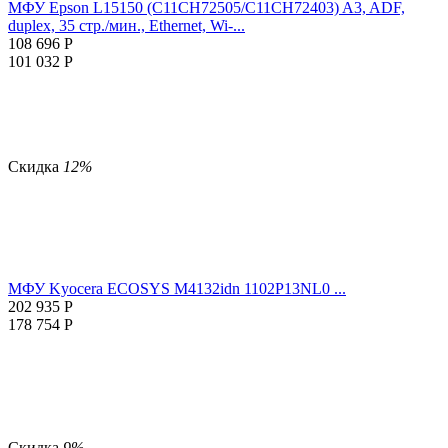
МФУ Epson L15150 (C11CH72505/C11CH72403) A3, ADF,
duplex, 35 стр./мин., Ethernet, Wi-...
108 696
Р
101 032
Р
Скидка
12%
МФУ Kyocera ECOSYS M4132idn 1102P13NL0 ...
202 935
Р
178 754
Р
Скидка
9%