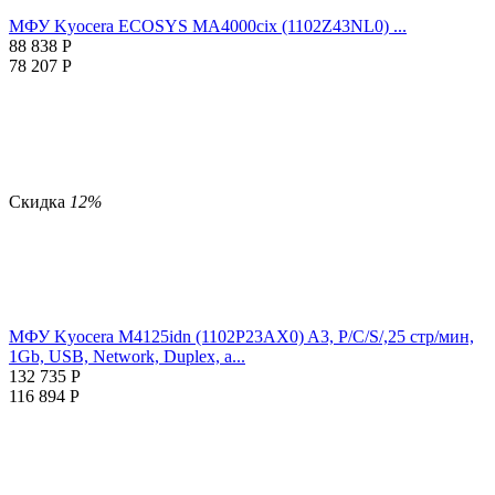
МФУ Kyocera ECOSYS MA4000cix (1102Z43NL0) ...
88 838
Р
78 207
Р
Скидка
12%
МФУ Kyocera M4125idn (1102P23AX0) A3, P/C/S/,25 стр/мин,
1Gb, USB, Network, Duplex, а...
132 735
Р
116 894
Р