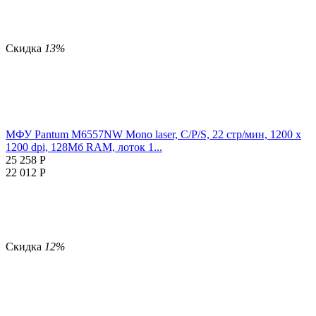
Скидка
13%
МФУ Pantum M6557NW Mono laser, C/P/S, 22 стр/мин, 1200 x
1200 dpi, 128Мб RAM, лоток 1...
25 258
Р
22 012
Р
Скидка
12%