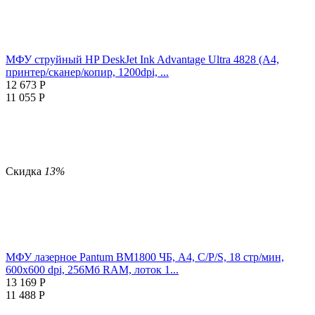
МФУ струйный HP DeskJet Ink Advantage Ultra 4828 (А4,
принтер/сканер/копир, 1200dpi, ...
12 673
Р
11 055
Р
Скидка
13%
МФУ лазерное Pantum BM1800 ЧБ, А4, C/P/S, 18 стр/мин,
600x600 dpi, 256Мб RAM, лоток 1...
13 169
Р
11 488
Р