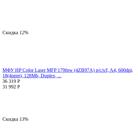
Скидка
12%
МФУ HP Color Laser MFP 179fnw (4ZB97A) p/c/s/f, A4, 600dpi,
18(4ppm), 128Mb, Duplex, ...
36 319
Р
31 992
Р
Скидка
13%