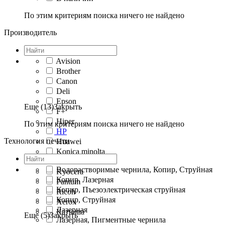
По этим критериям поиска ничего не найдено
Производитель
Avision
Brother
Canon
Deli
Epson
Еще (13)
Закрыть
F+
Hiper
По этим критериям поиска ничего не найдено
HP
Технология печати
Huawei
Konica minolta
Konica-Minolta
Водорастворимые чернила, Копир, Струйная
Kyocera
Копир, Лазерная
Pantum
Копир, Пъезоэлектрическая струйная
Ricoh
Копир, Струйная
Xerox
Лазерная
Катюша
Еще (5)
Закрыть
Лазерная, Пигментные чернила