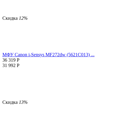
Скидка
12%
МФУ Canon i-Sensys MF272dw (5621C013) ...
36 319
Р
31 992
Р
Скидка
13%