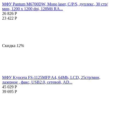
МФУ Pantum M6700DW, Mono laser, C/P/S, дуплекс, 30 стр/
мин, 1200 x 1200 dpi, 128Мб RA...
26 826
Р
23 422
Р
Скидка
12%
МФУ Kyocera FS-1125MFP A4, 64Mb, LCD, 25стр/мин,
лазерное , факс, USB2.0, сетевой, AD...
45 029
Р
39 695
Р