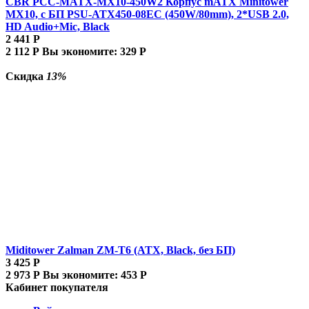
CBR PCC-MATX-MX10-450W2 Корпус mATX Minitower
MX10, c БП PSU-ATX450-08EC (450W/80mm), 2*USB 2.0,
HD Audio+Mic, Black
2 441
Р
2 112
Р
Вы экономите:
329
Р
Скидка
13%
Miditower Zalman ZM-T6 (ATX, Black, без БП)
3 425
Р
2 973
Р
Вы экономите:
453
Р
Кабинет покупателя