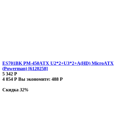
ES701BK PM-450ATX U2*2+U3*2+A(HD) MicroATX
(Powerman) [6120258]
5 342
Р
4 854
Р
Вы экономите:
488
Р
Скидка
32%