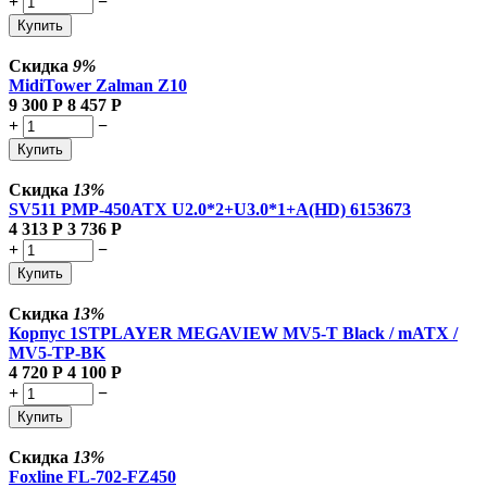
+
−
Купить
Скидка
9%
MidiTower Zalman Z10
9 300
Р
8 457
Р
+
−
Купить
Скидка
13%
SV511 PMP-450ATX U2.0*2+U3.0*1+A(HD) 6153673
4 313
Р
3 736
Р
+
−
Купить
Скидка
13%
Корпус 1STPLAYER MEGAVIEW MV5-T Black / mATX /
MV5-TP-BK
4 720
Р
4 100
Р
+
−
Купить
Скидка
13%
Foxline FL-702-FZ450