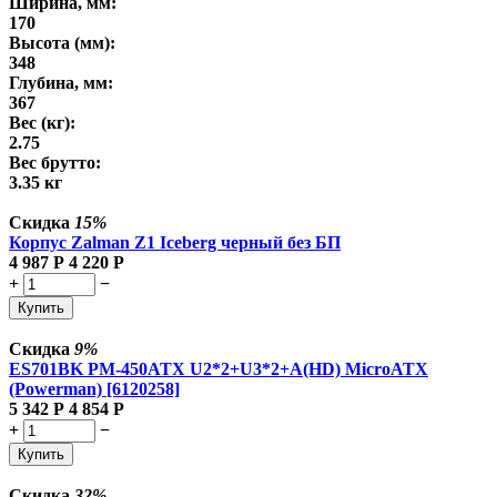
Ширина, мм:
170
Высота (мм):
348
Глубина, мм:
367
Вес (кг):
2.75
Вес брутто:
3.35 кг
Скидка
15%
Корпус Zalman Z1 Iceberg черный без БП
4 987
Р
4 220
Р
+
−
Купить
Скидка
9%
ES701BK PM-450ATX U2*2+U3*2+A(HD) MicroATX
(Powerman) [6120258]
5 342
Р
4 854
Р
+
−
Купить
Скидка
32%