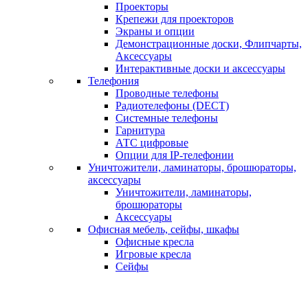
Проекторы
Крепежи для проекторов
Экраны и опции
Демонстрационные доски, Флипчарты,
Аксессуары
Интерактивные доски и аксессуары
Телефония
Проводные телефоны
Радиотелефоны (DECT)
Системные телефоны
Гарнитура
АТС цифровые
Опции для IP-телефонии
Уничтожители, ламинаторы, брошюраторы,
аксессуары
Уничтожители, ламинаторы,
брошюраторы
Аксессуары
Офисная мебель, сейфы, шкафы
Офисные кресла
Игровые кресла
Сейфы