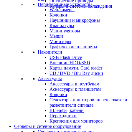
Оптические приводы
Периферийные устройства
Кулеры и системы охлаждения
Web-камеры
Колонки
Наушники и микрофоны
Клавиатуры
Манипуляторы
Мыши
Мониторы
Графические планшеты
Накопители
USB Flash Drive
Внешние HDD/SSD
Карты памяти, Card reader
CD / DVD / Blu-Ray диски
Аксессуары
Аксессуары к ноутбукам
Аскессуары к планшетам
Коврики
Селекторы принтеров, переключатели,
разветвители сигнала
Шлейфы, кабели
Переходники
Крепления для мониторов
Серверы и сетевое оборудование
Серверы и комплектующие