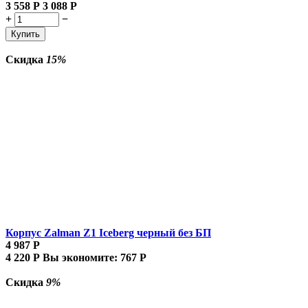
3 558
Р
3 088
Р
+
−
Купить
Скидка
15%
Корпус Zalman Z1 Iceberg черный без БП
4 987
Р
4 220
Р
Вы экономите:
767
Р
Скидка
9%