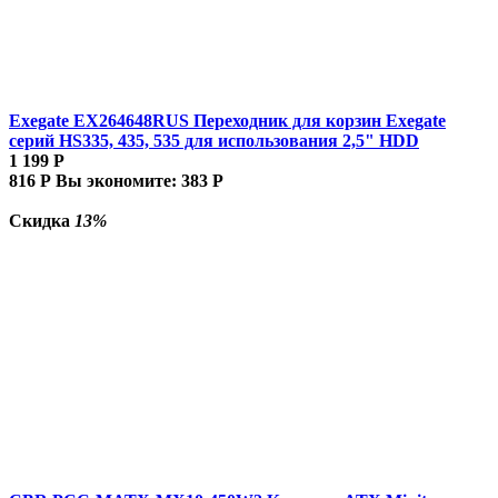
Exegate EX264648RUS Переходник для корзин Exegate
серий HS335, 435, 535 для использования 2,5" HDD
1 199
Р
816
Р
Вы экономите:
383
Р
Скидка
13%