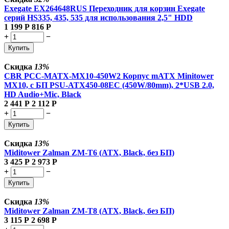
Exegate EX264648RUS Переходник для корзин Exegate
серий HS335, 435, 535 для использования 2,5" HDD
1 199
Р
816
Р
+
−
Купить
Скидка
13%
CBR PCC-MATX-MX10-450W2 Корпус mATX Minitower
MX10, c БП PSU-ATX450-08EC (450W/80mm), 2*USB 2.0,
HD Audio+Mic, Black
2 441
Р
2 112
Р
+
−
Купить
Скидка
13%
Miditower Zalman ZM-T6 (ATX, Black, без БП)
3 425
Р
2 973
Р
+
−
Купить
Скидка
13%
Miditower Zalman ZM-T8 (ATX, Black, без БП)
3 115
Р
2 698
Р