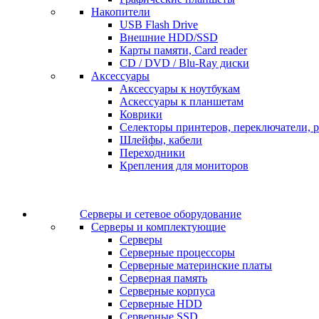
Накопители
USB Flash Drive
Внешние HDD/SSD
Карты памяти, Card reader
CD / DVD / Blu-Ray диски
Аксессуары
Аксессуары к ноутбукам
Аскессуары к планшетам
Коврики
Селекторы принтеров, переключатели, р
Шлейфы, кабели
Переходники
Крепления для мониторов
Серверы и сетевое оборудование
Серверы и комплектующие
Серверы
Серверные процессоры
Серверные материнские платы
Серверная память
Серверные корпуса
Серверные HDD
Серверные SSD