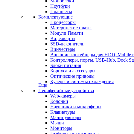
Моноблоки
Ноутбуки
Планшеты
Комплектующие
Процессоры
Материнские платы
Модули Памяти
Видеокарты
SSD-накопители
Винчестеры
Внешние контейнеры для HDD, Mobile r
Контроллеры, порты, USB-Hub, Dock Sta
Блоки питания
Корпуса и акссесуары
Оптические приводы
Кулеры и системы охлаждения
Еще
Периферийные устройства
Web-камеры
Колонки
Наушники и микрофоны
Клавиатуры
Манипуляторы
Мыши
Мониторы
Графические планшеты