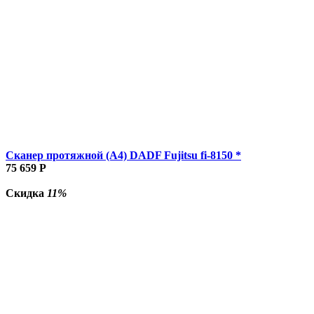
Сканер протяжной (A4) DADF Fujitsu fi-8150 *
75 659
Р
Скидка
11%