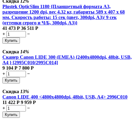
Скидка
12%
Plustek OpticSlim 1180 {Планшетный формата A3,
разрешение 1200 dpi, вес 4.32 кг, габариты 589 x 407 x 68
мм. Скорость работы: 15 сек (цвет, 300dpi, A3)/ 9 сек
(оттенки серого и Ч/Б, 300dpi, A3)}
41 473
Р
36 511
Р
+
−
Купить
Скидка
14%
Сканер Canon LIDE 300 (EMEA) {2400x4800dpi, 48bit, USB,
A4 } [2995C010/2995C014]
9 104
Р
7 800
Р
+
−
Купить
Скидка
13%
Canon LIDE 400 <4800x4800dpi, 48bit, USB, A4> 2996C010
11 422
Р
9 959
Р
+
−
Купить