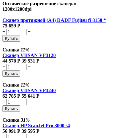
Оптическое разрешение сканера:
1200x1200dpi
Сканер протяжной (A4) DADF Fujitsu fi-8150 *
75 659
Р
+
−
Купить
Скидка
11%
Сканер VIISAN VF3120
44 578
Р
39 531
Р
+
−
Купить
Скидка
11%
Сканер VIISAN VF3240
62 785
Р
55 641
Р
+
−
Купить
Скидка
31%
Сканер HP ScanJet Pro 3000 s4
56 991
Р
39 595
Р
+
−