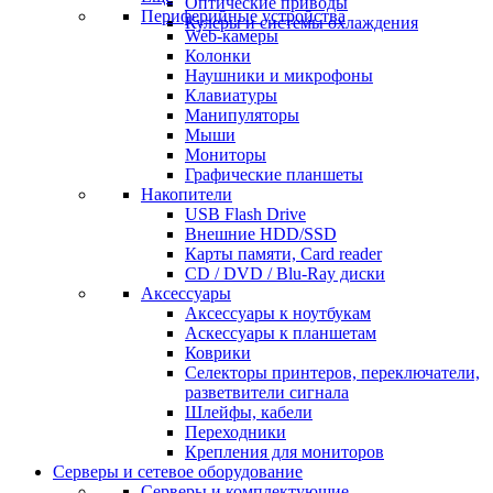
Оптические приводы
Периферийные устройства
Кулеры и системы охлаждения
Web-камеры
Колонки
Наушники и микрофоны
Клавиатуры
Манипуляторы
Мыши
Мониторы
Графические планшеты
Накопители
USB Flash Drive
Внешние HDD/SSD
Карты памяти, Card reader
CD / DVD / Blu-Ray диски
Аксессуары
Аксессуары к ноутбукам
Аскессуары к планшетам
Коврики
Селекторы принтеров, переключатели,
разветвители сигнала
Шлейфы, кабели
Переходники
Крепления для мониторов
Серверы и сетевое оборудование
Серверы и комплектующие