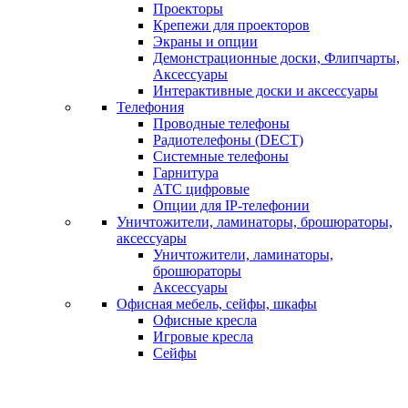
Проекторы
Крепежи для проекторов
Экраны и опции
Демонстрационные доски, Флипчарты,
Аксессуары
Интерактивные доски и аксессуары
Телефония
Проводные телефоны
Радиотелефоны (DECT)
Системные телефоны
Гарнитура
АТС цифровые
Опции для IP-телефонии
Уничтожители, ламинаторы, брошюраторы,
аксессуары
Уничтожители, ламинаторы,
брошюраторы
Аксессуары
Офисная мебель, сейфы, шкафы
Офисные кресла
Игровые кресла
Сейфы