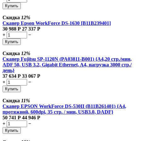
Купить
Скидка
12%
Сканер Epson WorkForce DS-1630 [B11B239401]
30 988
Р
27 337
Р
+
−
Купить
Скидка
12%
Сканер Fujitsu SP-1120N (PA03811-B001) {А4,20 стр./мин,
ADF 50, USB 3.2, Gigabit Ethernet, A4, нагрузка 3000 стр./
день}
37 634
Р
33 067
Р
+
−
Купить
Скидка
11%
Сканер EPSON WorkForce DS-530II (B11B261401) {A4,
протяжной, 600dpi, 35 стр. / мин, USB3.0, DADF}
50 741
Р
44 946
Р
+
−
Купить