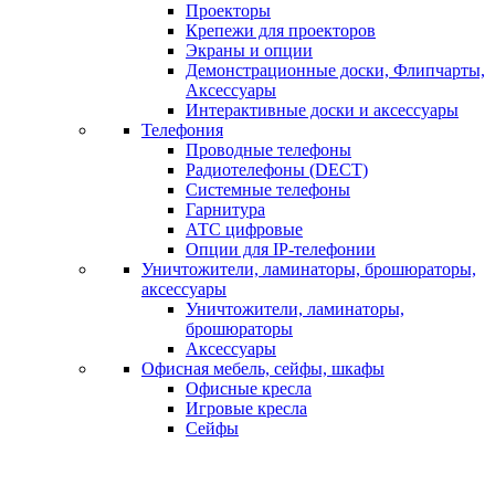
Проекторы
Крепежи для проекторов
Экраны и опции
Демонстрационные доски, Флипчарты,
Аксессуары
Интерактивные доски и аксессуары
Телефония
Проводные телефоны
Радиотелефоны (DECT)
Системные телефоны
Гарнитура
АТС цифровые
Опции для IP-телефонии
Уничтожители, ламинаторы, брошюраторы,
аксессуары
Уничтожители, ламинаторы,
брошюраторы
Аксессуары
Офисная мебель, сейфы, шкафы
Офисные кресла
Игровые кресла
Сейфы