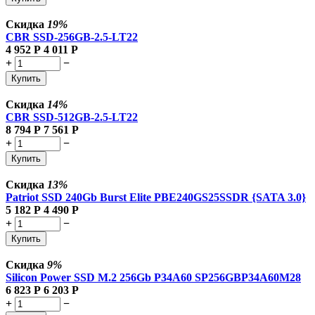
Скидка
19%
CBR SSD-256GB-2.5-LT22
4 952
Р
4 011
Р
+
−
Купить
Скидка
14%
CBR SSD-512GB-2.5-LT22
8 794
Р
7 561
Р
+
−
Купить
Скидка
13%
Patriot SSD 240Gb Burst Elite PBE240GS25SSDR {SATA 3.0}
5 182
Р
4 490
Р
+
−
Купить
Скидка
9%
Silicon Power SSD M.2 256Gb P34A60 SP256GBP34A60M28
6 823
Р
6 203
Р
+
−