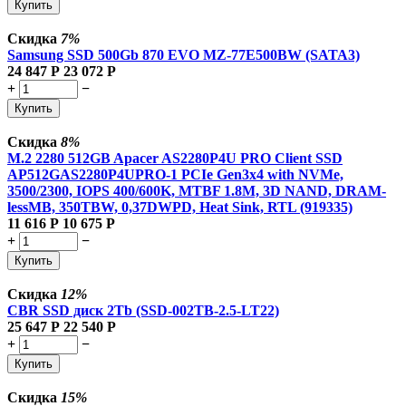
Купить
Скидка
7%
Samsung SSD 500Gb 870 EVO MZ-77E500BW (SATA3)
24 847
Р
23 072
Р
+
−
Купить
Скидка
8%
M.2 2280 512GB Apacer AS2280P4U PRO Client SSD
AP512GAS2280P4UPRO-1 PCIe Gen3x4 with NVMe,
3500/2300, IOPS 400/600K, MTBF 1.8M, 3D NAND, DRAM-
lessMB, 350TBW, 0,37DWPD, Heat Sink, RTL (919335)
11 616
Р
10 675
Р
+
−
Купить
Скидка
12%
CBR SSD диск 2Tb (SSD-002TB-2.5-LT22)
25 647
Р
22 540
Р
+
−
Купить
Скидка
15%