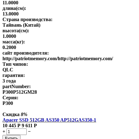
11.0000
длина(см):
13.0000
Страна производства:
Тайвань (Китай)
высота(см):
1.0000
масса(кг):
0.2000
сайт производителя:
http://patriotmemory.com/http://patriotmemory.com/
Тип чипов:
QLC
гарантия:
3 года
partNumber:
P300P512GM28
Серия:
P300
Скидка
8%
Apacer SSD 512GB AS350 AP512GAS350-1
10 445
Р
9 611
Р
+
−
Купить