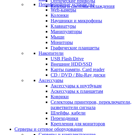
Оптические приводы
Периферийные устройства
Кулеры и системы охлаждения
Web-камеры
Колонки
Наушники и микрофоны
Клавиатуры
Манипуляторы
Мыши
Мониторы
Графические планшеты
Накопители
USB Flash Drive
Внешние HDD/SSD
Карты памяти, Card reader
CD / DVD / Blu-Ray диски
Аксессуары
Аксессуары к ноутбукам
Аскессуары к планшетам
Коврики
Селекторы принтеров, переключатели,
разветвители сигнала
Шлейфы, кабели
Переходники
Крепления для мониторов
Серверы и сетевое оборудование
Серверы и комплектующие