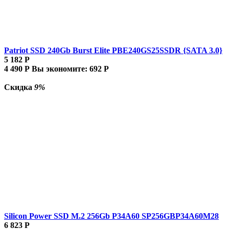
Patriot SSD 240Gb Burst Elite PBE240GS25SSDR {SATA 3.0}
5 182
Р
4 490
Р
Вы экономите:
692
Р
Скидка
9%
Silicon Power SSD M.2 256Gb P34A60 SP256GBP34A60M28
6 823
Р