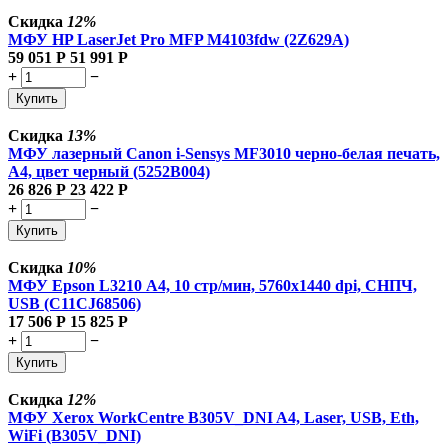
Скидка
12%
МФУ HP LaserJet Pro MFP M4103fdw (2Z629A)
59 051
Р
51 991
Р
+
−
Купить
Скидка
13%
МФУ лазерный Canon i-Sensys MF3010 черно-белая печать,
A4, цвет черный (5252B004)
26 826
Р
23 422
Р
+
−
Купить
Скидка
10%
МФУ Epson L3210 А4, 10 стр/мин, 5760х1440 dpi, СНПЧ,
USB (C11CJ68506)
17 506
Р
15 825
Р
+
−
Купить
Скидка
12%
МФУ Xerox WorkCentre B305V_DNI A4, Laser, USB, Eth,
WiFi (B305V_DNI)