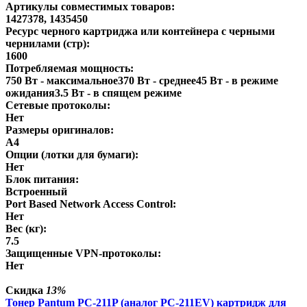
Артикулы совместимых товаров:
1427378, 1435450
Ресурс черного картриджа или контейнера с черными
чернилами (стр):
1600
Потребляемая мощность:
750 Вт - максимальное370 Вт - среднее45 Вт - в режиме
ожидания3.5 Вт - в спящем режиме
Сетевые протоколы:
Нет
Размеры оригиналов:
А4
Опции (лотки для бумаги):
Нет
Блок питания:
Встроенный
Port Based Network Access Control:
Нет
Вес (кг):
7.5
Защищенные VPN-протоколы:
Нет
Скидка
13%
Тонер Pantum PC-211P (аналог PC-211EV) картридж для