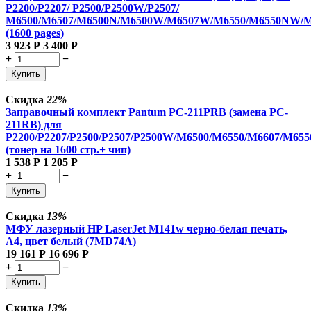
P2200/P2207/ P2500/P2500W/P2507/
М6500/M6507/M6500N/M6500W/M6507W/M6550/M6550NW/
(1600 pages)
3 923
Р
3 400
Р
+
−
Купить
Скидка
22%
Заправочный комплект Pantum PC-211PRB (замена PC-
211RB) для
P2200/P2207/P2500/P2507/P2500W/M6500/M6550/M6607/M
(тонер на 1600 стр.+ чип)
1 538
Р
1 205
Р
+
−
Купить
Скидка
13%
МФУ лазерный HP LaserJet M141w черно-белая печать,
A4, цвет белый (7MD74A)
19 161
Р
16 696
Р
+
−
Купить
Скидка
13%