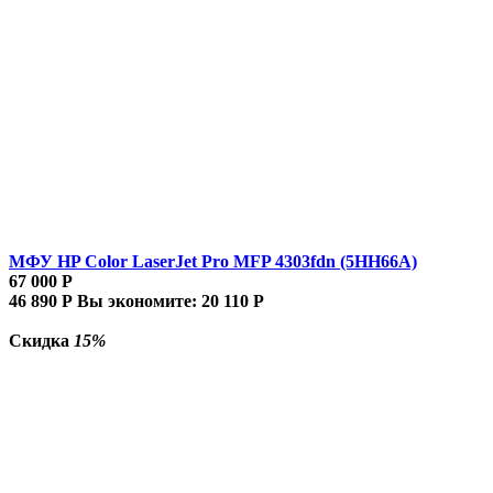
МФУ HP Color LaserJet Pro MFP 4303fdn (5HH66A)
67 000
Р
46 890
Р
Вы экономите:
20 110
Р
Скидка
15%