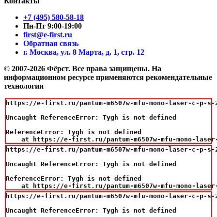
Контакты
+7 (495) 580-58-18
Пн-Пт 9:00-19:00
first@e-first.ru
Обратная связь
г. Москва, ул. 8 Марта, д. 1, стр. 12
© 2007-2026 Фёрст. Все права защищены.
На
информационном ресурсе применяются рекомендательные
технологии
https://e-first.ru/pantum-m6507w-mfu-mono-laser-c-p-s-
Uncaught ReferenceError: Tygh is not defined

ReferenceError: Tygh is not defined

    at https://e-first.ru/pantum-m6507w-mfu-mono-laser
https://e-first.ru/pantum-m6507w-mfu-mono-laser-c-p-s-
Uncaught ReferenceError: Tygh is not defined

ReferenceError: Tygh is not defined

    at https://e-first.ru/pantum-m6507w-mfu-mono-laser
https://e-first.ru/pantum-m6507w-mfu-mono-laser-c-p-s-
Uncaught ReferenceError: Tygh is not defined
