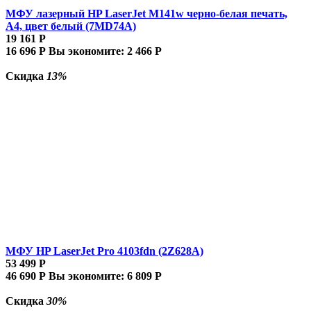
МФУ лазерный HP LaserJet M141w черно-белая печать,
A4, цвет белый (7MD74A)
19 161
Р
16 696
Р
Вы экономите:
2 466
Р
Скидка
13%
МФУ HP LaserJet Pro 4103fdn (2Z628A)
53 499
Р
46 690
Р
Вы экономите:
6 809
Р
Скидка
30%