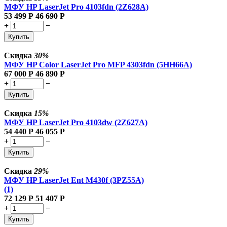
МФУ HP LaserJet Pro 4103fdn (2Z628A)
53 499
Р
46 690
Р
+
−
Купить
Скидка
30%
МФУ HP Color LaserJet Pro MFP 4303fdn (5HH66A)
67 000
Р
46 890
Р
+
−
Купить
Скидка
15%
МФУ HP LaserJet Pro 4103dw (2Z627A)
54 440
Р
46 055
Р
+
−
Купить
Скидка
29%
МФУ HP LaserJet Ent M430f (3PZ55A)
(1)
72 129
Р
51 407
Р
+
−
Купить