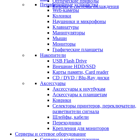
Оптические приводы
Периферийные устройства
Кулеры и системы охлаждения
Web-камеры
Колонки
Наушники и микрофоны
Клавиатуры
Манипуляторы
Мыши
Мониторы
Графические планшеты
Накопители
USB Flash Drive
Внешние HDD/SSD
Карты памяти, Card reader
CD / DVD / Blu-Ray диски
Аксессуары
Аксессуары к ноутбукам
Аскессуары к планшетам
Коврики
Селекторы принтеров, переключатели,
разветвители сигнала
Шлейфы, кабели
Переходники
Крепления для мониторов
Серверы и сетевое оборудование
Серверы и комплектующие