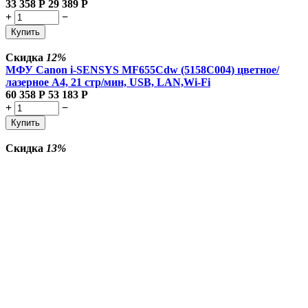
33 358
Р
29 389
Р
+
−
Купить
Скидка
12%
МФУ Canon i-SENSYS MF655Cdw (5158C004) цветное/
лазерное A4, 21 стр/мин, USB, LAN,Wi-Fi
60 358
Р
53 183
Р
+
−
Купить
Скидка
13%