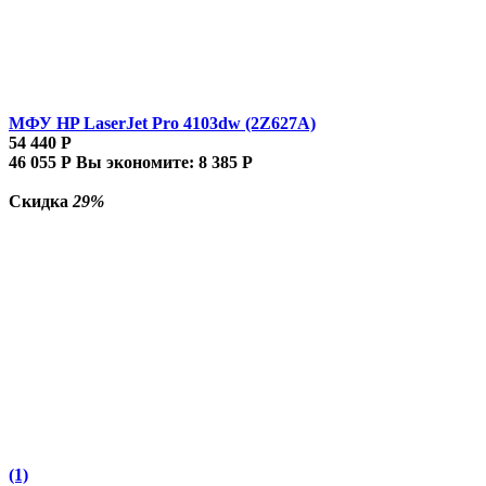
МФУ HP LaserJet Pro 4103dw (2Z627A)
54 440
Р
46 055
Р
Вы экономите:
8 385
Р
Скидка
29%
(1)