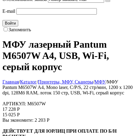
E-mail
Войти
Запомнить
МФУ лазерный Pantum
M6507W A4, USB, Wi-Fi,
серый корпус
Главная
/
Каталог
/
Принтеры, МФУ, Сканеры
/
МФУ
/
МФУ
Pantum M6507W A4, Mono laser, C/P/S, 22 стр/мин, 1200 x 1200
dpi, 128Мб RAM, лоток 150 стр, USB, Wi-Fi, серый корпус
АРТИКУЛ:
M6507W
17 228
Р
15 025
Р
Вы экономите:
2 203
Р
ДЕЙСТВУЕТ ДЛЯ ЮРЛИЦ ПРИ ОПЛАТЕ ПО Б/Н