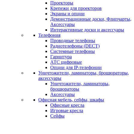
Проекторы
Крепежи для проекторов
Экраны и опции
Демонстрационные доски, Флипчарты,
Аксессуары
Интерактивные доски и аксессуары
Телефония
Проводные телефоны
Радиотелефоны (DECT)
Системные телефоны
Гарнитура
АТС цифровые
Опции для IP-телефонии
Уничтожители, ламинаторы, брошюраторы,
аксессуары
Уничтожители, ламинаторы,
брошюраторы
Аксессуары
Офисная мебель, сейфы, шкафы
Офисные кресла
Игровые кресла
Сейфы