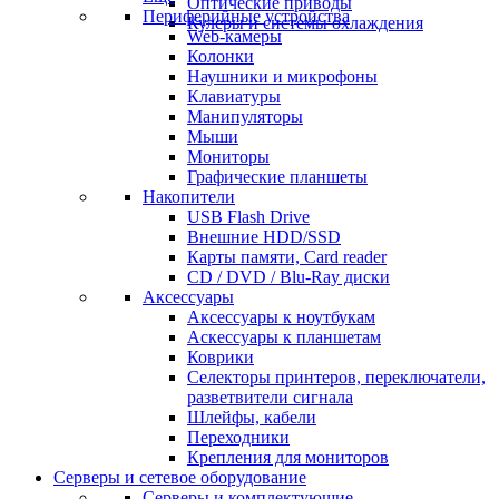
Оптические приводы
Периферийные устройства
Кулеры и системы охлаждения
Web-камеры
Колонки
Наушники и микрофоны
Клавиатуры
Манипуляторы
Мыши
Мониторы
Графические планшеты
Накопители
USB Flash Drive
Внешние HDD/SSD
Карты памяти, Card reader
CD / DVD / Blu-Ray диски
Аксессуары
Аксессуары к ноутбукам
Аскессуары к планшетам
Коврики
Селекторы принтеров, переключатели,
разветвители сигнала
Шлейфы, кабели
Переходники
Крепления для мониторов
Серверы и сетевое оборудование
Серверы и комплектующие