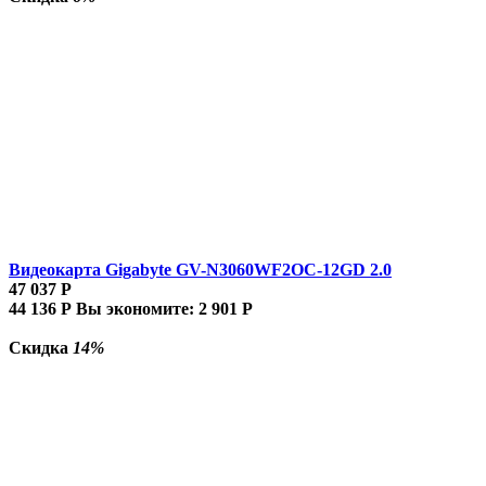
Видеокарта Gigabyte GV-N3060WF2OC-12GD 2.0
47 037
Р
44 136
Р
Вы экономите:
2 901
Р
Скидка
14%