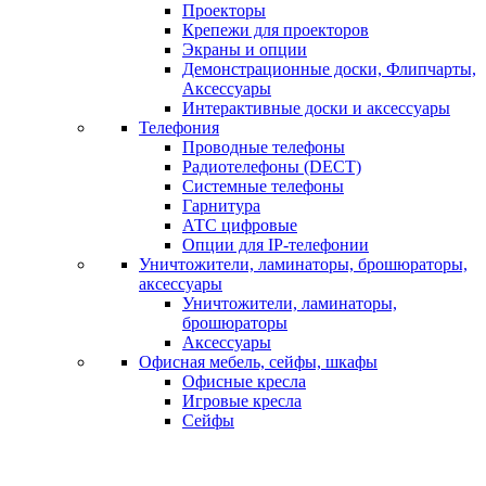
Проекторы
Крепежи для проекторов
Экраны и опции
Демонстрационные доски, Флипчарты,
Аксессуары
Интерактивные доски и аксессуары
Телефония
Проводные телефоны
Радиотелефоны (DECT)
Системные телефоны
Гарнитура
АТС цифровые
Опции для IP-телефонии
Уничтожители, ламинаторы, брошюраторы,
аксессуары
Уничтожители, ламинаторы,
брошюраторы
Аксессуары
Офисная мебель, сейфы, шкафы
Офисные кресла
Игровые кресла
Сейфы