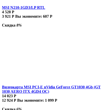
MSI N210-1GD3/LP RTL
4 528
Р
3 921
Р
Вы экономите:
607
Р
Скидка
8%
Видеокарта MSI PCI-E nVidia GeForce GT1030 4Gb (GT
1030 AERO ITX 4GD4 OC)
14 023
Р
12 924
Р
Вы экономите:
1 099
Р
Скидка
6%