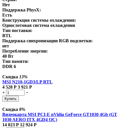
Нет
Поддержка PhysX:
Есть
Конструкция системы охлаждения:
Однослотовая система охлаждения
Тип поставки:
RTL
Поддержка синхронизации RGB подсветки:
нет
Потребление энергии:
40 Вт
Тип памяти:
DDR 6
Скидка
13%
MSI N210-1GD3/LP RTL
4 528
Р
3 921
Р
+
−
Купить
Скидка
8%
Видеокарта MSI PCI-E nVidia GeForce GT1030 4Gb (GT
1030 AERO ITX 4GD4 OC)
14 023
Р
12 924
Р