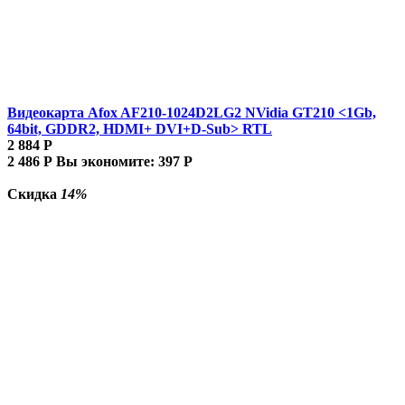
Видеокарта Afox AF210-1024D2LG2 NVidia GT210 <1Gb,
64bit, GDDR2, HDMI+ DVI+D-Sub> RTL
2 884
Р
2 486
Р
Вы экономите:
397
Р
Скидка
14%