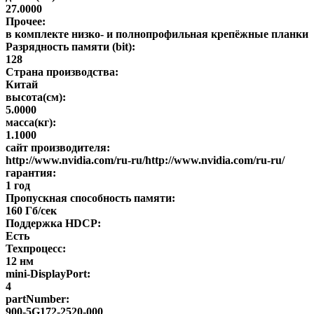
27.0000
Прочее:
в комплекте низко- и полнопрофильная крепёжные планки
Разрядность памяти (bit):
128
Страна производства:
Китай
высота(см):
5.0000
масса(кг):
1.1000
сайт производителя:
http://www.nvidia.com/ru-ru/http://www.nvidia.com/ru-ru/
гарантия:
1 год
Пропускная способность памяти:
160 Гб/сек
Поддержка HDCP:
Есть
Техпроцесс:
12 нм
mini-DisplayPort:
4
partNumber:
900-5G172-2520-000