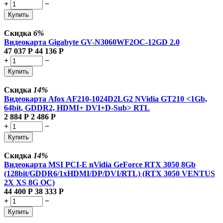
+
−
Купить
Скидка
6%
Видеокарта Gigabyte GV-N3060WF2OC-12GD 2.0
47 037
Р
44 136
Р
+
−
Купить
Скидка
14%
Видеокарта Afox AF210-1024D2LG2 NVidia GT210 <1Gb,
64bit, GDDR2, HDMI+ DVI+D-Sub> RTL
2 884
Р
2 486
Р
+
−
Купить
Скидка
14%
Видеокарта MSI PCI-E nVidia GeForce RTX 3050 8Gb
(128bit/GDDR6/1xHDMI/DP/DVI/RTL) (RTX 3050 VENTUS
2X XS 8G OC)
44 400
Р
38 333
Р
+
−
Купить