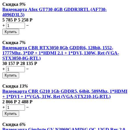
Скидка
9%
Видеокарта Afox GT730 4GB GDDR3RTL (AF730-
4096D3L5)
5 785
Р
5 258
Р
+
−
Купить
Скидка
7%
Видеокарта CBR RTX3050 8Gb GDDR6, 128bit, 1552-
1777Mhz, 3*DP + 1*HDMI 2.1 + 1*DVI, 130W, Ret (VGA-
STX3050-8G-RTL)
30 157
Р
28 135
Р
+
−
Купить
Скидка
13%
Видеокарта CBR G210 1Gb GDDR5, 64bit, 589Mhz, 1*HDMI
+ 1*DVI + 1*VGA, 31W, Ret (VGA-STX210-1G-RTL)
2 866
Р
2 488
Р
+
−
Купить
Скидка
6%
Видеокарта Gigybyte GV-N3060GAMING OC-12GD Rev 2.0.