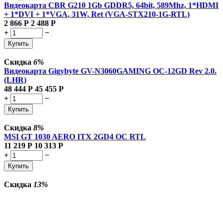
Видеокарта CBR G210 1Gb GDDR5, 64bit, 589Mhz, 1*HDMI
+ 1*DVI + 1*VGA, 31W, Ret (VGA-STX210-1G-RTL)
2 866
Р
2 488
Р
+
−
Купить
Скидка
6%
Видеокарта Gigybyte GV-N3060GAMING OC-12GD Rev 2.0.
(LHR)
48 444
Р
45 455
Р
+
−
Купить
Скидка
8%
MSI GT 1030 AERO ITX 2GD4 OC RTL
11 219
Р
10 313
Р
+
−
Купить
Скидка
13%