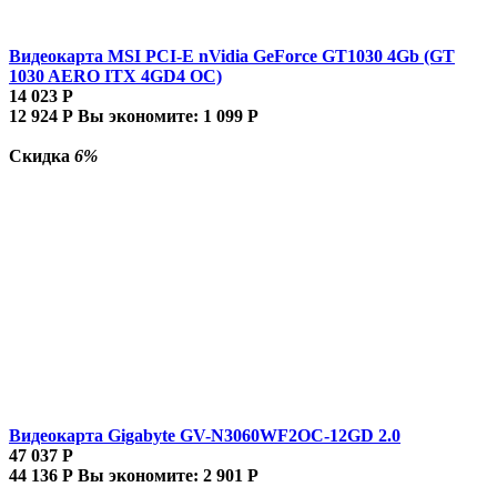
Видеокарта MSI PCI-E nVidia GeForce GT1030 4Gb (GT
1030 AERO ITX 4GD4 OC)
14 023
Р
12 924
Р
Вы экономите:
1 099
Р
Скидка
6%
Видеокарта Gigabyte GV-N3060WF2OC-12GD 2.0
47 037
Р
44 136
Р
Вы экономите:
2 901
Р