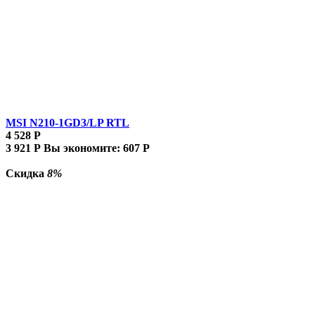
MSI N210-1GD3/LP RTL
4 528
Р
3 921
Р
Вы экономите:
607
Р
Скидка
8%