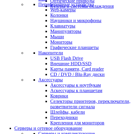
Оптические приводы
Периферийные устройства
Кулеры и системы охлаждения
Web-камеры
Колонки
Наушники и микрофоны
Клавиатуры
Манипуляторы
Мыши
Мониторы
Графические планшеты
Накопители
USB Flash Drive
Внешние HDD/SSD
Карты памяти, Card reader
CD / DVD / Blu-Ray диски
Аксессуары
Аксессуары к ноутбукам
Аскессуары к планшетам
Коврики
Селекторы принтеров, переключатели,
разветвители сигнала
Шлейфы, кабели
Переходники
Крепления для мониторов
Серверы и сетевое оборудование
Серверы и комплектующие