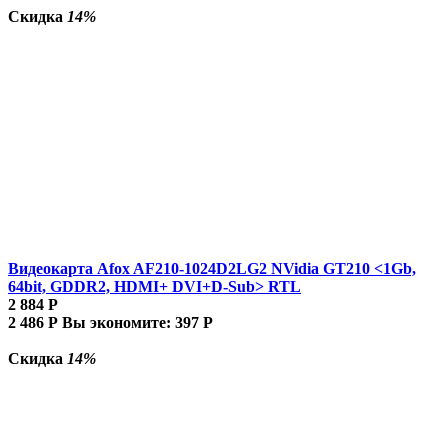
Скидка
14%
Видеокарта Afox AF210-1024D2LG2 NVidia GT210 <1Gb,
64bit, GDDR2, HDMI+ DVI+D-Sub> RTL
2 884
Р
2 486
Р
Вы экономите:
397
Р
Скидка
14%