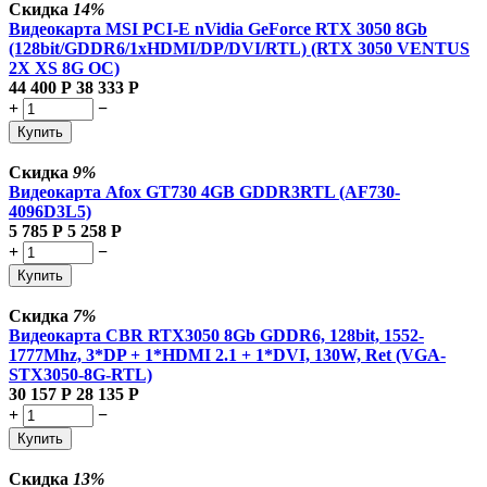
Скидка
14%
Видеокарта MSI PCI-E nVidia GeForce RTX 3050 8Gb
(128bit/GDDR6/1xHDMI/DP/DVI/RTL) (RTX 3050 VENTUS
2X XS 8G OC)
44 400
Р
38 333
Р
+
−
Купить
Скидка
9%
Видеокарта Afox GT730 4GB GDDR3RTL (AF730-
4096D3L5)
5 785
Р
5 258
Р
+
−
Купить
Скидка
7%
Видеокарта CBR RTX3050 8Gb GDDR6, 128bit, 1552-
1777Mhz, 3*DP + 1*HDMI 2.1 + 1*DVI, 130W, Ret (VGA-
STX3050-8G-RTL)
30 157
Р
28 135
Р
+
−
Купить
Скидка
13%