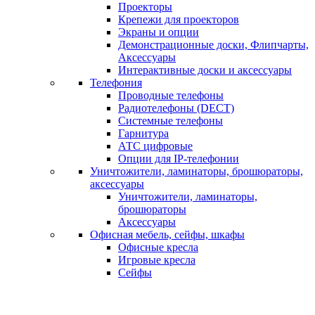
Проекторы
Крепежи для проекторов
Экраны и опции
Демонстрационные доски, Флипчарты,
Аксессуары
Интерактивные доски и аксессуары
Телефония
Проводные телефоны
Радиотелефоны (DECT)
Системные телефоны
Гарнитура
АТС цифровые
Опции для IP-телефонии
Уничтожители, ламинаторы, брошюраторы,
аксессуары
Уничтожители, ламинаторы,
брошюраторы
Аксессуары
Офисная мебель, сейфы, шкафы
Офисные кресла
Игровые кресла
Сейфы