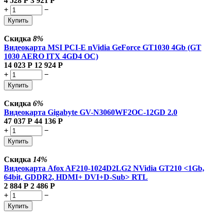
4 528
Р
3 921
Р
+
−
Купить
Скидка
8%
Видеокарта MSI PCI-E nVidia GeForce GT1030 4Gb (GT
1030 AERO ITX 4GD4 OC)
14 023
Р
12 924
Р
+
−
Купить
Скидка
6%
Видеокарта Gigabyte GV-N3060WF2OC-12GD 2.0
47 037
Р
44 136
Р
+
−
Купить
Скидка
14%
Видеокарта Afox AF210-1024D2LG2 NVidia GT210 <1Gb,
64bit, GDDR2, HDMI+ DVI+D-Sub> RTL
2 884
Р
2 486
Р
+
−
Купить