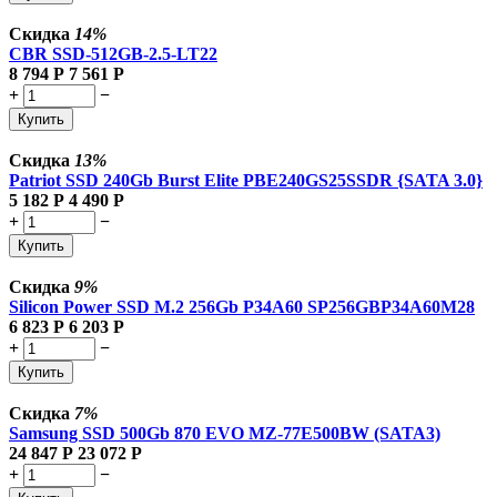
Скидка
14%
CBR SSD-512GB-2.5-LT22
8 794
Р
7 561
Р
+
−
Купить
Скидка
13%
Patriot SSD 240Gb Burst Elite PBE240GS25SSDR {SATA 3.0}
5 182
Р
4 490
Р
+
−
Купить
Скидка
9%
Silicon Power SSD M.2 256Gb P34A60 SP256GBP34A60M28
6 823
Р
6 203
Р
+
−
Купить
Скидка
7%
Samsung SSD 500Gb 870 EVO MZ-77E500BW (SATA3)
24 847
Р
23 072
Р
+
−