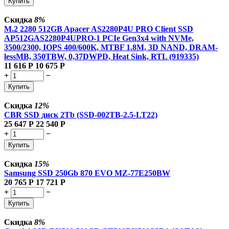
Купить
Скидка
8%
M.2 2280 512GB Apacer AS2280P4U PRO Client SSD
AP512GAS2280P4UPRO-1 PCIe Gen3x4 with NVMe,
3500/2300, IOPS 400/600K, MTBF 1.8M, 3D NAND, DRAM-
lessMB, 350TBW, 0,37DWPD, Heat Sink, RTL (919335)
11 616
Р
10 675
Р
+
−
Купить
Скидка
12%
CBR SSD диск 2Tb (SSD-002TB-2.5-LT22)
25 647
Р
22 540
Р
+
−
Купить
Скидка
15%
Samsung SSD 250Gb 870 EVO MZ-77E250BW
20 765
Р
17 721
Р
+
−
Купить
Скидка
8%