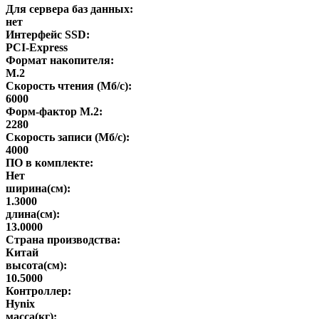
Для сервера баз данных:
нет
Интерфейс SSD:
PCI-Express
Формат накопителя:
M.2
Скорость чтения (Мб/с):
6000
Форм-фактор M.2:
2280
Скорость записи (Мб/с):
4000
ПО в комплекте:
Нет
ширина(см):
1.3000
длина(см):
13.0000
Страна производства:
Китай
высота(см):
10.5000
Контроллер:
Hynix
масса(кг):