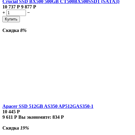
Crucial SSD BX500 500GB CT500BX500SSD1 {SATA3}
10 737
Р
9 877
Р
+
−
Купить
Скидка
8%
Apacer SSD 512GB AS350 AP512GAS350-1
10 445
Р
9 611
Р
Вы экономите:
834
Р
Скидка
19%