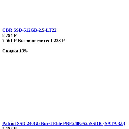
CBR SSD-512GB-2.5-LT22
8 794
Р
7 561
Р
Вы экономите:
1 233
Р
Скидка
13%
Patriot SSD 240Gb Burst Elite PBE240GS25SSDR {SATA 3.0}
5 182
Р