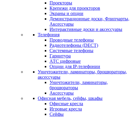
Проекторы
Крепежи для проекторов
Экраны и опции
Демонстрационные доски, Флипчарты,
Аксессуары
Интерактивные доски и аксессуары
Телефония
Проводные телефоны
Радиотелефоны (DECT)
Системные телефоны
Гарнитура
АТС цифровые
Опции для IP-телефонии
Уничтожители, ламинаторы, брошюраторы,
аксессуары
Уничтожители, ламинаторы,
брошюраторы
Аксессуары
Офисная мебель, сейфы, шкафы
Офисные кресла
Игровые кресла
Сейфы