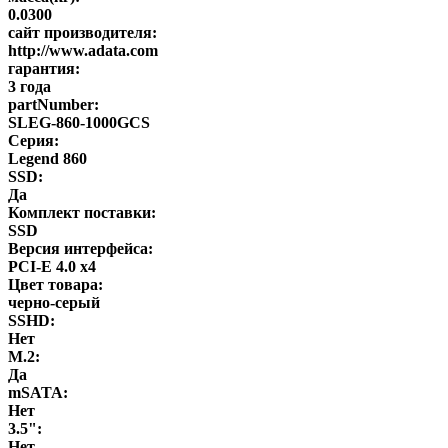
0.0300
сайт производителя:
http://www.adata.com
гарантия:
3 года
partNumber:
SLEG-860-1000GCS
Серия:
Legend 860
SSD:
Да
Комплект поставки:
SSD
Версия интерфейса:
PCI-E 4.0 x4
Цвет товара:
черно-серый
SSHD:
Нет
M.2:
Да
mSATA:
Нет
3.5":
Нет