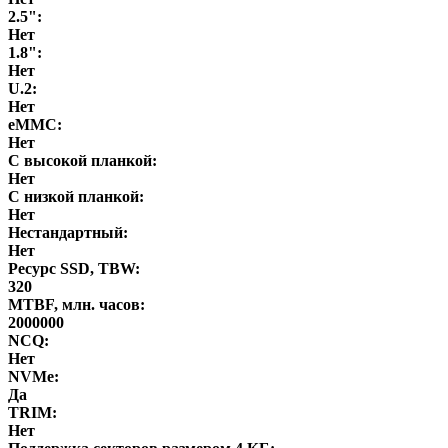
2.5":
Нет
1.8":
Нет
U.2:
Нет
eMMC:
Нет
С высокой планкой:
Нет
С низкой планкой:
Нет
Нестандартный:
Нет
Ресурс SSD, TBW:
320
MTBF, млн. часов:
2000000
NCQ:
Нет
NVMe:
Да
TRIM:
Нет