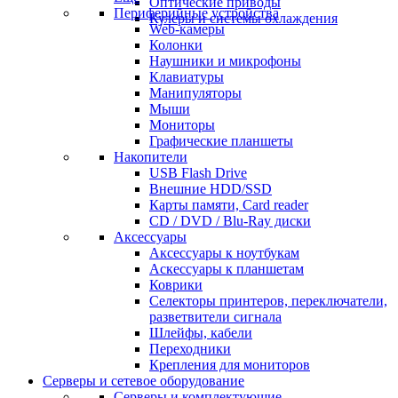
Оптические приводы
Периферийные устройства
Кулеры и системы охлаждения
Web-камеры
Колонки
Наушники и микрофоны
Клавиатуры
Манипуляторы
Мыши
Мониторы
Графические планшеты
Накопители
USB Flash Drive
Внешние HDD/SSD
Карты памяти, Card reader
CD / DVD / Blu-Ray диски
Аксессуары
Аксессуары к ноутбукам
Аскессуары к планшетам
Коврики
Селекторы принтеров, переключатели,
разветвители сигнала
Шлейфы, кабели
Переходники
Крепления для мониторов
Серверы и сетевое оборудование
Серверы и комплектующие