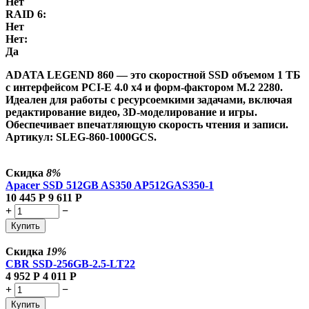
Нет
RAID 6:
Нет
Нет:
Да
ADATA LEGEND 860 — это скоростной SSD объемом 1 ТБ
с интерфейсом PCI-E 4.0 x4 и форм-фактором M.2 2280.
Идеален для работы с ресурсоемкими задачами, включая
редактирование видео, 3D-моделирование и игры.
Обеспечивает впечатляющую скорость чтения и записи.
Артикул: SLEG-860-1000GCS.
Скидка
8%
Apacer SSD 512GB AS350 AP512GAS350-1
10 445
Р
9 611
Р
+
−
Купить
Скидка
19%
CBR SSD-256GB-2.5-LT22
4 952
Р
4 011
Р
+
−
Купить