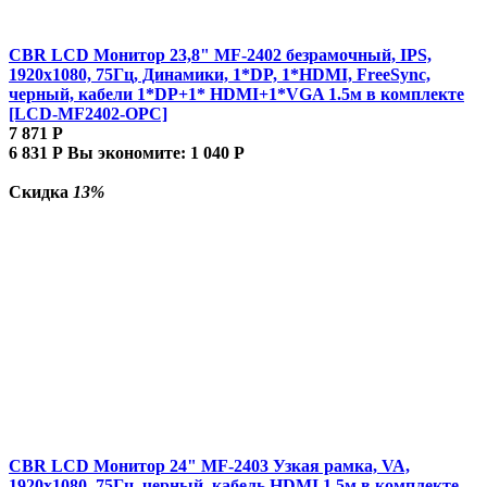
CBR LCD Монитор 23,8" MF-2402 безрамочный, IPS,
1920x1080, 75Гц, Динамики, 1*DP, 1*HDMI, FreeSync,
черный, кабели 1*DP+1* HDMI+1*VGA 1.5м в комплекте
[LCD-MF2402-OPC]
7 871
Р
6 831
Р
Вы экономите:
1 040
Р
Скидка
13%
CBR LCD Монитор 24" MF-2403 Узкая рамка, VA,
1920x1080, 75Гц, черный, кабель HDMI 1.5м в комплекте