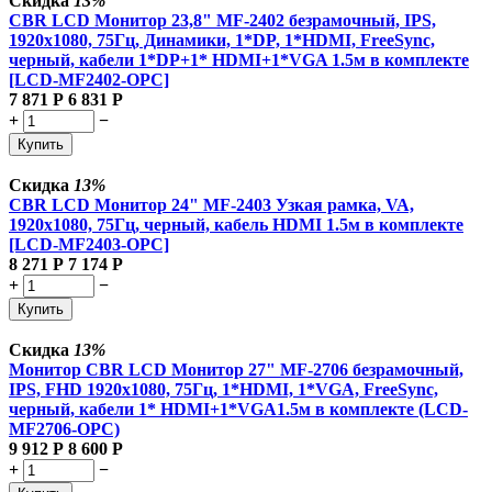
Скидка
13%
CBR LCD Монитор 23,8" MF-2402 безрамочный, IPS,
1920x1080, 75Гц, Динамики, 1*DP, 1*HDMI, FreeSync,
черный, кабели 1*DP+1* HDMI+1*VGA 1.5м в комплекте
[LCD-MF2402-OPC]
7 871
Р
6 831
Р
+
−
Купить
Скидка
13%
CBR LCD Монитор 24" MF-2403 Узкая рамка, VA,
1920x1080, 75Гц, черный, кабель HDMI 1.5м в комплекте
[LCD-MF2403-OPC]
8 271
Р
7 174
Р
+
−
Купить
Скидка
13%
Монитор CBR LCD Монитор 27" MF-2706 безрамочный,
IPS, FHD 1920x1080, 75Гц, 1*HDMI, 1*VGA, FreeSync,
черный, кабели 1* HDMI+1*VGA1.5м в комплекте (LCD-
MF2706-OPC)
9 912
Р
8 600
Р
+
−