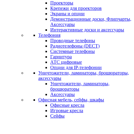
Проекторы
Крепежи для проекторов
Экраны и опции
Демонстрационные доски, Флипчарты,
Аксессуары
Интерактивные доски и аксессуары
Телефония
Проводные телефоны
Радиотелефоны (DECT)
Системные телефоны
Гарнитура
АТС цифровые
Опции для IP-телефонии
Уничтожители, ламинаторы, брошюраторы,
аксессуары
Уничтожители, ламинаторы,
брошюраторы
Аксессуары
Офисная мебель, сейфы, шкафы
Офисные кресла
Игровые кресла
Сейфы