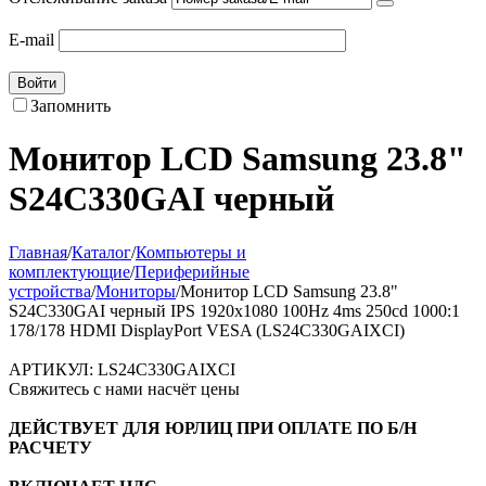
E-mail
Войти
Запомнить
Монитор LCD Samsung 23.8"
S24C330GAI черный
Главная
/
Каталог
/
Компьютеры и
комплектующие
/
Периферийные
устройства
/
Мониторы
/
Монитор LCD Samsung 23.8"
S24C330GAI черный IPS 1920x1080 100Hz 4ms 250cd 1000:1
178/178 HDMI DisplayPort VESA (LS24C330GAIXCI)
АРТИКУЛ:
LS24C330GAIXCI
Свяжитесь с нами насчёт цены
ДЕЙСТВУЕТ ДЛЯ ЮРЛИЦ ПРИ ОПЛАТЕ ПО Б/Н
РАСЧЕТУ