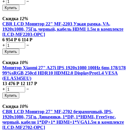
+
−
Купить
Скидка
12%
CBR LCD Монитор 22" MF-2203 Узкая рамка, VA,
1920x1080, 75Гц, черный, кабель HDMI 1.5м в комплекте
[LCD-MF2203-OPC]
6 954
Р
6 114
Р
+
−
Купить
Скидка
10%
Монитор Xiaomi 27" A27i IPS 1920x1080 100Hz 6ms 178/178
99%sRGB 250cd HDR10 HDMI2.0 DisplayProt1.4 VESA
(ELA5345EU)
13 476
Р
12 117
Р
+
−
Купить
Скидка
10%
CBR LCD Монитор 27" MF-2702 безрамочный, IPS,
1920x1080, 75Гц, Динамики, 1*DP, 1*HDMI, FreeSync,
черный, кабели 1*DP+1* HDMI+1*VGA1.5м в комплекте
[LCD-MF2702-OPC]