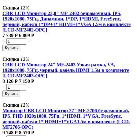
Скидка
12%
CBR LCD Монитор 23,8" MF-2402 безрамочный, IPS,
1920x1080, 75Гц, Динамики, 1*DP, 1*HDMI, FreeSync,
черный, кабели 1*DP+1* HDMI+1*VGA 1.5м в комплекте
[LCD-MF2402-OPC]
7 739
Р
6 809
Р
+
−
Купить
Скидка
12%
CBR LCD Монитор 24" MF-2403 Узкая рамка, VA,
1920x1080, 75Гц, черный, кабель HDMI 1.5м в комплекте
[LCD-MF2403-OPC]
8 126
Р
7 150
Р
+
−
Купить
Скидка
12%
Монитор CBR LCD Монитор 27" MF-2706 безрамочный,
IPS, FHD 1920x1080, 75Гц, 1*HDMI, 1*VGA, FreeSync,
черный, кабели 1* HDMI+1*VGA1.5м в комплекте (LCD-
MF2706-OPC)
9 748
Р
8 570
Р