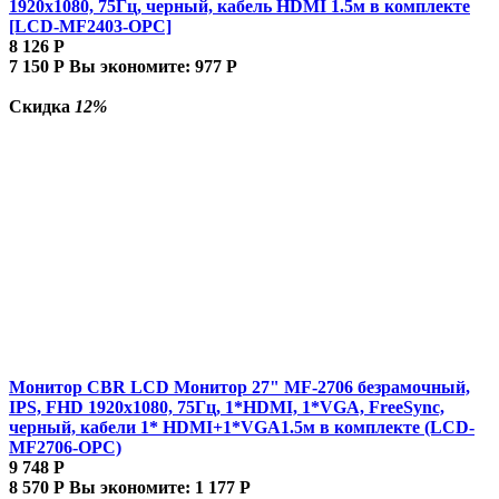
1920x1080, 75Гц, черный, кабель HDMI 1.5м в комплекте
[LCD-MF2403-OPC]
8 126
Р
7 150
Р
Вы экономите:
977
Р
Скидка
12%
Монитор CBR LCD Монитор 27" MF-2706 безрамочный,
IPS, FHD 1920x1080, 75Гц, 1*HDMI, 1*VGA, FreeSync,
черный, кабели 1* HDMI+1*VGA1.5м в комплекте (LCD-
MF2706-OPC)
9 748
Р
8 570
Р
Вы экономите:
1 177
Р