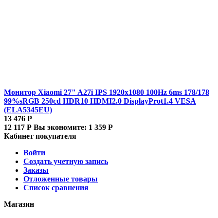
Монитор Xiaomi 27" A27i IPS 1920x1080 100Hz 6ms 178/178
99%sRGB 250cd HDR10 HDMI2.0 DisplayProt1.4 VESA
(ELA5345EU)
13 476
Р
12 117
Р
Вы экономите:
1 359
Р
Кабинет покупателя
Войти
Создать учетную запись
Заказы
Отложенные товары
Список сравнения
Магазин