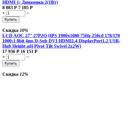
HDMI 1; Динамики 2(1Вт)
8 083
Р
7 105
Р
+
−
Купить
Скидка
10%
LCD AOC 27'' 27P2Q {IPS 1980x1080 75Hz 250cd 178/178
1000:1 8bit 4ms D-Sub DVI HDMI1.4 DisplayPort1.2 USB-
Hub Height adj Pivot Tilt Swivel 2x2W}
17 936
Р
16 151
Р
+
−
Купить
Скидка
12%