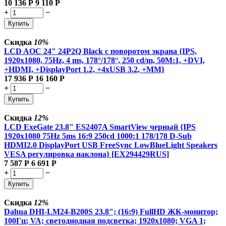
10 136
Р
9 110
Р
+
−
Купить
Скидка
10%
LCD AOC 24" 24P2Q Black с поворотом экрана {IPS,
1920x1080, 75Hz, 4 ms, 178°/178°, 250 cd/m, 50M:1, +DVI,
+HDMI, +DisplayPort 1.2, +4xUSB 3.2, +MM}
17 936
Р
16 160
Р
+
−
Купить
Скидка
12%
LCD ExeGate 23.8" ES2407A SmartView черный {IPS
1920x1080 75Hz 5ms 16:9 250cd 1000:1 178/178 D-Sub
HDMI2.0 DisplayPort USB FreeSync LowBlueLight Speakers
VESA регулировка наклона} [EX294429RUS]
7 587
Р
6 691
Р
+
−
Купить
Скидка
12%
Dahua DHI-LM24-B200S 23.8"; (16:9) FullHD ЖК-монитор;
100Гц; VA; светодиодная подсветка; 1920x1080; VGA 1;