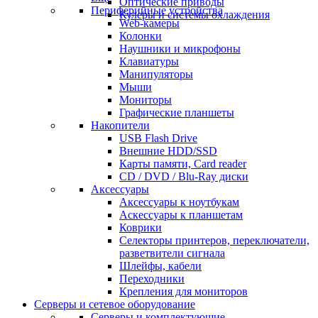
Оптические приводы
Периферийные устройства
Кулеры и системы охлаждения
Web-камеры
Колонки
Наушники и микрофоны
Клавиатуры
Манипуляторы
Мыши
Мониторы
Графические планшеты
Накопители
USB Flash Drive
Внешние HDD/SSD
Карты памяти, Card reader
CD / DVD / Blu-Ray диски
Аксессуары
Аксессуары к ноутбукам
Аскессуары к планшетам
Коврики
Селекторы принтеров, переключатели,
разветвители сигнала
Шлейфы, кабели
Переходники
Крепления для мониторов
Серверы и сетевое оборудование
Серверы и комплектующие