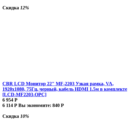
Скидка
12%
CBR LCD Монитор 22" MF-2203 Узкая рамка, VA,
1920x1080, 75Гц, черный, кабель HDMI 1.5м в комплекте
[LCD-MF2203-OPC]
6 954
Р
6 114
Р
Вы экономите:
840
Р
Скидка
10%