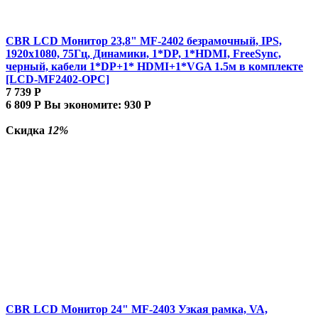
CBR LCD Монитор 23,8" MF-2402 безрамочный, IPS,
1920x1080, 75Гц, Динамики, 1*DP, 1*HDMI, FreeSync,
черный, кабели 1*DP+1* HDMI+1*VGA 1.5м в комплекте
[LCD-MF2402-OPC]
7 739
Р
6 809
Р
Вы экономите:
930
Р
Скидка
12%
CBR LCD Монитор 24" MF-2403 Узкая рамка, VA,