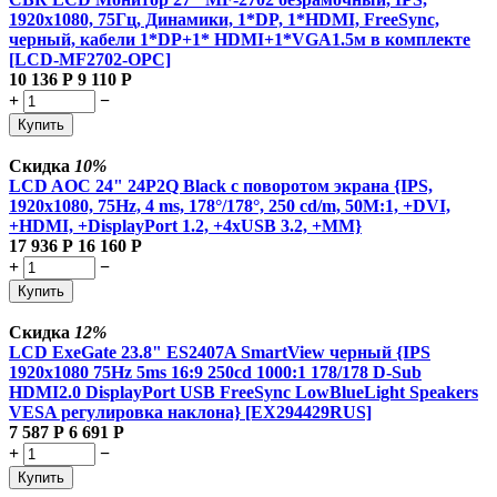
1920x1080, 75Гц, Динамики, 1*DP, 1*HDMI, FreeSync,
черный, кабели 1*DP+1* HDMI+1*VGA1.5м в комплекте
[LCD-MF2702-OPC]
10 136
Р
9 110
Р
+
−
Купить
Скидка
10%
LCD AOC 24" 24P2Q Black с поворотом экрана {IPS,
1920x1080, 75Hz, 4 ms, 178°/178°, 250 cd/m, 50M:1, +DVI,
+HDMI, +DisplayPort 1.2, +4xUSB 3.2, +MM}
17 936
Р
16 160
Р
+
−
Купить
Скидка
12%
LCD ExeGate 23.8" ES2407A SmartView черный {IPS
1920x1080 75Hz 5ms 16:9 250cd 1000:1 178/178 D-Sub
HDMI2.0 DisplayPort USB FreeSync LowBlueLight Speakers
VESA регулировка наклона} [EX294429RUS]
7 587
Р
6 691
Р
+
−
Купить