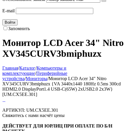
E-mail
Войти
Запомнить
Монитор LCD Acer 34" Nitro
XV345CURV3bmiphuzx
Главная
/
Каталог
/
Компьютеры и
комплектующие
/
Периферийные
устройства
/
Мониторы
/
Монитор LCD Acer 34" Nitro
XV345CURV3bmiphuzx {VA 3440x1440 180Hz 0.5ms 300cd
HDMI2.0 DisplayPort1.4 USB-C(65W) 2xUSB2.0 2x3W}
[UM.CX5EE.301]
АРТИКУЛ:
UM.CX5EE.301
Свяжитесь с нами насчёт цены
ДЕЙСТВУЕТ ДЛЯ ЮРЛИЦ ПРИ ОПЛАТЕ ПО Б/Н