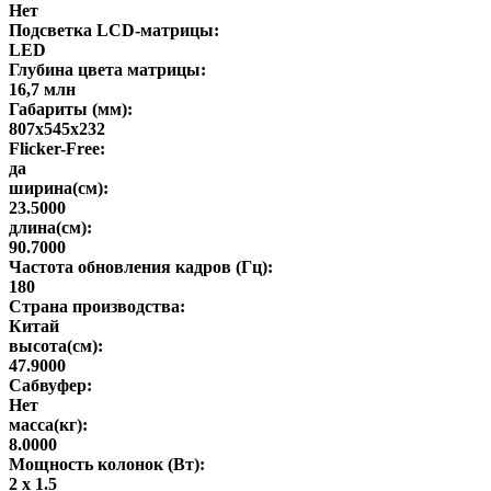
Нет
Подсветка LCD-матрицы:
LED
Глубина цвета матрицы:
16,7 млн
Габариты (мм):
807х545х232
Flicker-Free:
да
ширина(см):
23.5000
длина(см):
90.7000
Частота обновления кадров (Гц):
180
Страна производства:
Китай
высота(см):
47.9000
Сабвуфер:
Нет
масса(кг):
8.0000
Мощность колонок (Вт):
2 х 1.5