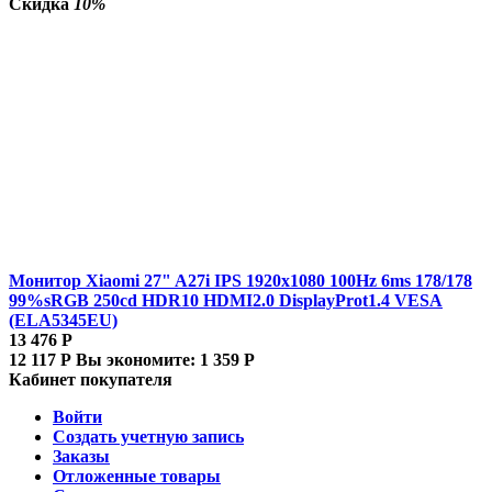
Скидка
10%
Монитор Xiaomi 27" A27i IPS 1920x1080 100Hz 6ms 178/178
99%sRGB 250cd HDR10 HDMI2.0 DisplayProt1.4 VESA
(ELA5345EU)
13 476
Р
12 117
Р
Вы экономите:
1 359
Р
Кабинет покупателя
Войти
Создать учетную запись
Заказы
Отложенные товары