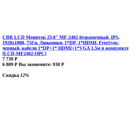
CBR LCD Монитор 23,8" MF-2402 безрамочный, IPS,
1920x1080, 75Гц, Динамики, 1*DP, 1*HDMI, FreeSync,
черный, кабели 1*DP+1* HDMI+1*VGA 1.5м в комплекте
[LCD-MF2402-OPC]
7 739
Р
6 809
Р
Вы экономите:
930
Р
Скидка
12%