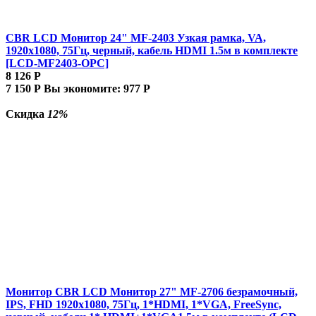
CBR LCD Монитор 24" MF-2403 Узкая рамка, VA,
1920x1080, 75Гц, черный, кабель HDMI 1.5м в комплекте
[LCD-MF2403-OPC]
8 126
Р
7 150
Р
Вы экономите:
977
Р
Скидка
12%
Монитор CBR LCD Монитор 27" MF-2706 безрамочный,
IPS, FHD 1920x1080, 75Гц, 1*HDMI, 1*VGA, FreeSync,