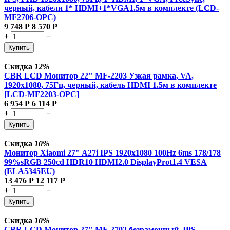
черный, кабели 1* HDMI+1*VGA1.5м в комплекте (LCD-
MF2706-OPC)
9 748
Р
8 570
Р
+
−
Купить
Скидка
12%
CBR LCD Монитор 22" MF-2203 Узкая рамка, VA,
1920x1080, 75Гц, черный, кабель HDMI 1.5м в комплекте
[LCD-MF2203-OPC]
6 954
Р
6 114
Р
+
−
Купить
Скидка
10%
Монитор Xiaomi 27" A27i IPS 1920x1080 100Hz 6ms 178/178
99%sRGB 250cd HDR10 HDMI2.0 DisplayProt1.4 VESA
(ELA5345EU)
13 476
Р
12 117
Р
+
−
Купить
Скидка
10%
CBR LCD Монитор 27" MF-2702 безрамочный, IPS,