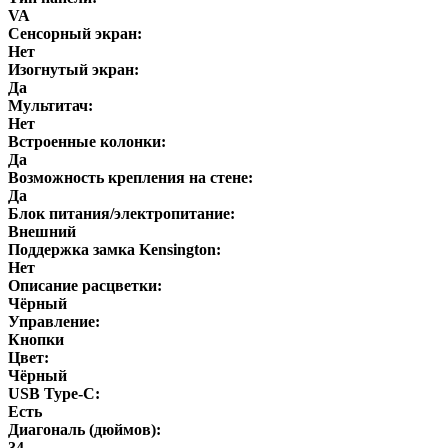
VA
Сенсорный экран:
Нет
Изогнутый экран:
Да
Мультитач:
Нет
Встроенные колонки:
Да
Возможность крепления на стене:
Да
Блок питания/электропитание:
Внешний
Поддержка замка Kensington:
Нет
Описание расцветки:
Чёрный
Управление:
Кнопки
Цвет:
Чёрный
USB Type-C:
Есть
Диагональ (дюймов):
34