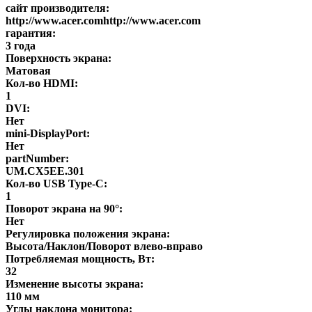
сайт производителя:
http://www.acer.comhttp://www.acer.com
гарантия:
3 года
Поверхность экрана:
Матовая
Кол-во HDMI:
1
DVI:
Нет
mini-DisplayPort:
Нет
partNumber:
UM.CX5EE.301
Кол-во USB Type-C:
1
Поворот экрана на 90°:
Нет
Регулировка положения экрана:
Высота/Наклон/Поворот влево-вправо
Потребляемая мощность, Вт:
32
Изменение высоты экрана:
110 мм
Углы наклона монитора: