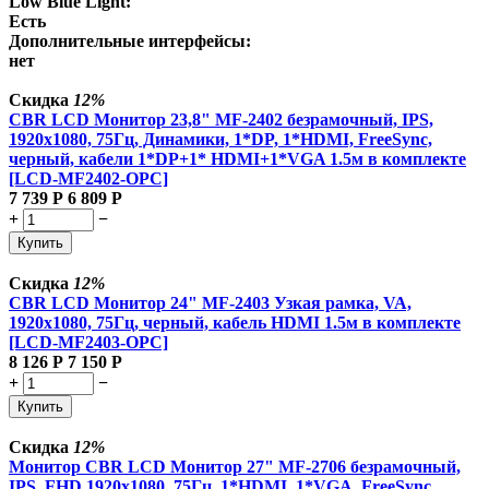
Low Blue Light:
Есть
Дополнительные интерфейсы:
нет
Скидка
12%
CBR LCD Монитор 23,8" MF-2402 безрамочный, IPS,
1920x1080, 75Гц, Динамики, 1*DP, 1*HDMI, FreeSync,
черный, кабели 1*DP+1* HDMI+1*VGA 1.5м в комплекте
[LCD-MF2402-OPC]
7 739
Р
6 809
Р
+
−
Купить
Скидка
12%
CBR LCD Монитор 24" MF-2403 Узкая рамка, VA,
1920x1080, 75Гц, черный, кабель HDMI 1.5м в комплекте
[LCD-MF2403-OPC]
8 126
Р
7 150
Р
+
−
Купить
Скидка
12%
Монитор CBR LCD Монитор 27" MF-2706 безрамочный,
IPS, FHD 1920x1080, 75Гц, 1*HDMI, 1*VGA, FreeSync,