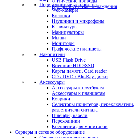
Оптические приводы
Периферийные устройства
Кулеры и системы охлаждения
Web-камеры
Колонки
Наушники и микрофоны
Клавиатуры
Манипуляторы
Мыши
Мониторы
Графические планшеты
Накопители
USB Flash Drive
Внешние HDD/SSD
Карты памяти, Card reader
CD / DVD / Blu-Ray диски
Аксессуары
Аксессуары к ноутбукам
Аскессуары к планшетам
Коврики
Селекторы принтеров, переключатели,
разветвители сигнала
Шлейфы, кабели
Переходники
Крепления для мониторов
Серверы и сетевое оборудование
Серверы и комплектующие