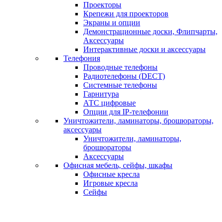
Проекторы
Крепежи для проекторов
Экраны и опции
Демонстрационные доски, Флипчарты,
Аксессуары
Интерактивные доски и аксессуары
Телефония
Проводные телефоны
Радиотелефоны (DECT)
Системные телефоны
Гарнитура
АТС цифровые
Опции для IP-телефонии
Уничтожители, ламинаторы, брошюраторы,
аксессуары
Уничтожители, ламинаторы,
брошюраторы
Аксессуары
Офисная мебель, сейфы, шкафы
Офисные кресла
Игровые кресла
Сейфы