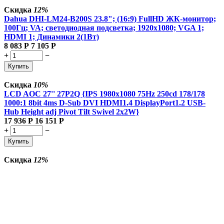
Скидка
12%
Dahua DHI-LM24-B200S 23.8"; (16:9) FullHD ЖК-монитор;
100Гц; VA; светодиодная подсветка; 1920x1080; VGA 1;
HDMI 1; Динамики 2(1Вт)
8 083
Р
7 105
Р
+
−
Купить
Скидка
10%
LCD AOC 27'' 27P2Q {IPS 1980x1080 75Hz 250cd 178/178
1000:1 8bit 4ms D-Sub DVI HDMI1.4 DisplayPort1.2 USB-
Hub Height adj Pivot Tilt Swivel 2x2W}
17 936
Р
16 151
Р
+
−
Купить
Скидка
12%