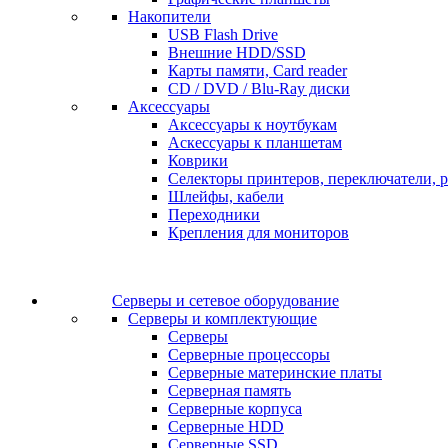
Накопители
USB Flash Drive
Внешние HDD/SSD
Карты памяти, Card reader
CD / DVD / Blu-Ray диски
Аксессуары
Аксессуары к ноутбукам
Аскессуары к планшетам
Коврики
Селекторы принтеров, переключатели, р
Шлейфы, кабели
Переходники
Крепления для мониторов
Серверы и сетевое оборудование
Серверы и комплектующие
Серверы
Серверные процессоры
Серверные материнские платы
Серверная память
Серверные корпуса
Серверные HDD
Серверные SSD