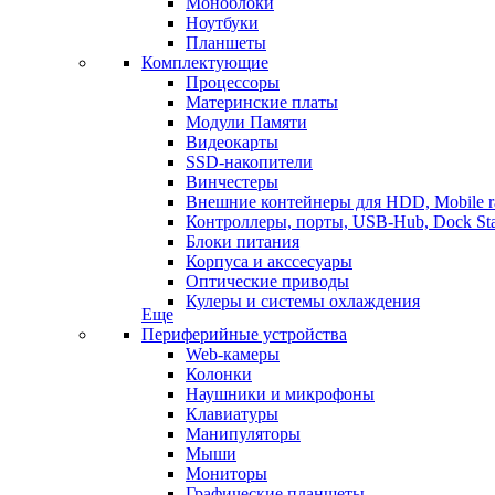
Моноблоки
Ноутбуки
Планшеты
Комплектующие
Процессоры
Материнские платы
Модули Памяти
Видеокарты
SSD-накопители
Винчестеры
Внешние контейнеры для HDD, Mobile r
Контроллеры, порты, USB-Hub, Dock Sta
Блоки питания
Корпуса и акссесуары
Оптические приводы
Кулеры и системы охлаждения
Еще
Периферийные устройства
Web-камеры
Колонки
Наушники и микрофоны
Клавиатуры
Манипуляторы
Мыши
Мониторы
Графические планшеты