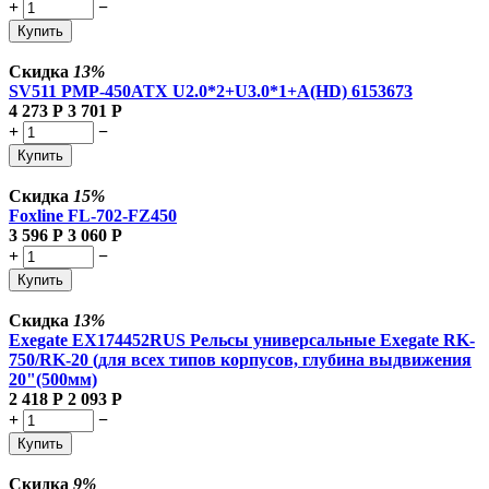
+
−
Купить
Скидка
13%
SV511 PMP-450ATX U2.0*2+U3.0*1+A(HD) 6153673
4 273
Р
3 701
Р
+
−
Купить
Скидка
15%
Foxline FL-702-FZ450
3 596
Р
3 060
Р
+
−
Купить
Скидка
13%
Exegate EX174452RUS Рельсы универсальные Exegate RK-
750/RK-20 (для всех типов корпусов, глубина выдвижения
20"(500мм)
2 418
Р
2 093
Р
+
−
Купить
Скидка
9%