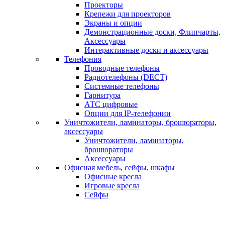
Проекторы
Крепежи для проекторов
Экраны и опции
Демонстрационные доски, Флипчарты,
Аксессуары
Интерактивные доски и аксессуары
Телефония
Проводные телефоны
Радиотелефоны (DECT)
Системные телефоны
Гарнитура
АТС цифровые
Опции для IP-телефонии
Уничтожители, ламинаторы, брошюраторы,
аксессуары
Уничтожители, ламинаторы,
брошюраторы
Аксессуары
Офисная мебель, сейфы, шкафы
Офисные кресла
Игровые кресла
Сейфы