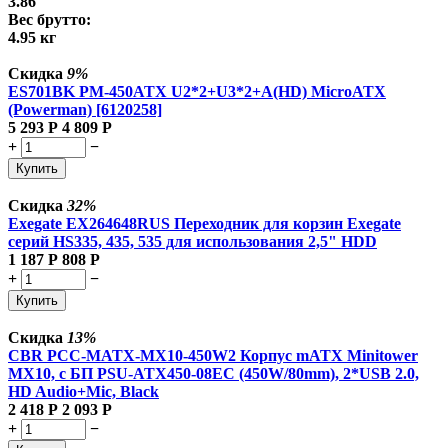
3.86
Вес брутто:
4.95 кг
Скидка
9%
ES701BK PM-450ATX U2*2+U3*2+A(HD) MicroATX
(Powerman) [6120258]
5 293
Р
4 809
Р
+
−
Купить
Скидка
32%
Exegate EX264648RUS Переходник для корзин Exegate
серий HS335, 435, 535 для использования 2,5" HDD
1 187
Р
808
Р
+
−
Купить
Скидка
13%
CBR PCC-MATX-MX10-450W2 Корпус mATX Minitower
MX10, c БП PSU-ATX450-08EC (450W/80mm), 2*USB 2.0,
HD Audio+Mic, Black
2 418
Р
2 093
Р
+
−