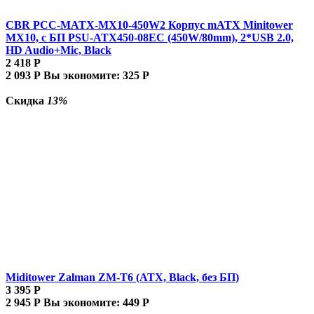
CBR PCC-MATX-MX10-450W2 Корпус mATX Minitower
MX10, c БП PSU-ATX450-08EC (450W/80mm), 2*USB 2.0,
HD Audio+Mic, Black
2 418
Р
2 093
Р
Вы экономите:
325
Р
Скидка
13%
Miditower Zalman ZM-T6 (ATX, Black, без БП)
3 395
Р
2 945
Р
Вы экономите:
449
Р