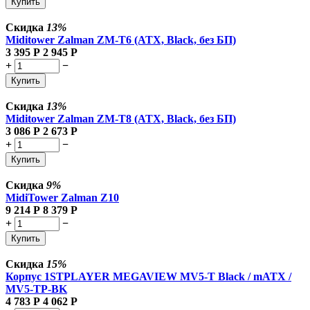
Купить
Скидка
13%
Miditower Zalman ZM-T6 (ATX, Black, без БП)
3 395
Р
2 945
Р
+
−
Купить
Скидка
13%
Miditower Zalman ZM-T8 (ATX, Black, без БП)
3 086
Р
2 673
Р
+
−
Купить
Скидка
9%
MidiTower Zalman Z10
9 214
Р
8 379
Р
+
−
Купить
Скидка
15%
Корпус 1STPLAYER MEGAVIEW MV5-T Black / mATX /
MV5-TP-BK
4 783
Р
4 062
Р