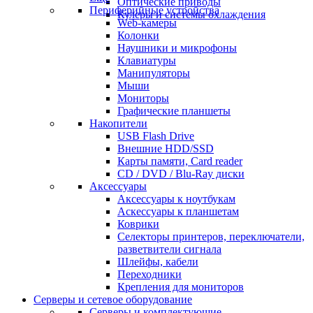
Оптические приводы
Периферийные устройства
Кулеры и системы охлаждения
Web-камеры
Колонки
Наушники и микрофоны
Клавиатуры
Манипуляторы
Мыши
Мониторы
Графические планшеты
Накопители
USB Flash Drive
Внешние HDD/SSD
Карты памяти, Card reader
CD / DVD / Blu-Ray диски
Аксессуары
Аксессуары к ноутбукам
Аскессуары к планшетам
Коврики
Селекторы принтеров, переключатели,
разветвители сигнала
Шлейфы, кабели
Переходники
Крепления для мониторов
Серверы и сетевое оборудование
Серверы и комплектующие