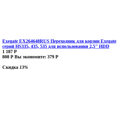
Exegate EX264648RUS Переходник для корзин Exegate
серий HS335, 435, 535 для использования 2,5" HDD
1 187
Р
808
Р
Вы экономите:
379
Р
Скидка
13%