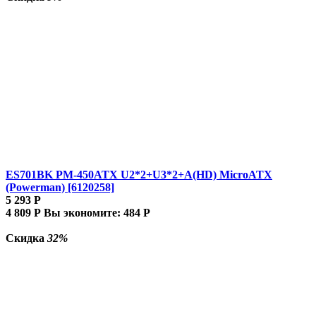
ES701BK PM-450ATX U2*2+U3*2+A(HD) MicroATX
(Powerman) [6120258]
5 293
Р
4 809
Р
Вы экономите:
484
Р
Скидка
32%