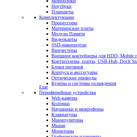
Моноблоки
Ноутбуки
Планшеты
Комплектующие
Процессоры
Материнские платы
Модули Памяти
Видеокарты
SSD-накопители
Винчестеры
Внешние контейнеры для HDD, Mobile r
Контроллеры, порты, USB-Hub, Dock Sta
Блоки питания
Корпуса и акссесуары
Оптические приводы
Кулеры и системы охлаждения
Еще
Периферийные устройства
Web-камеры
Колонки
Наушники и микрофоны
Клавиатуры
Манипуляторы
Мыши
Мониторы
Графические планшеты