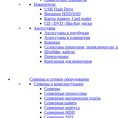
Накопители
USB Flash Drive
Внешние HDD/SSD
Карты памяти, Card reader
CD / DVD / Blu-Ray диски
Аксессуары
Аксессуары к ноутбукам
Аскессуары к планшетам
Коврики
Селекторы принтеров, переключатели, р
Шлейфы, кабели
Переходники
Крепления для мониторов
Серверы и сетевое оборудование
Серверы и комплектующие
Серверы
Серверные процессоры
Серверные материнские платы
Серверная память
Серверные корпуса
Серверные HDD
Серверные SSD