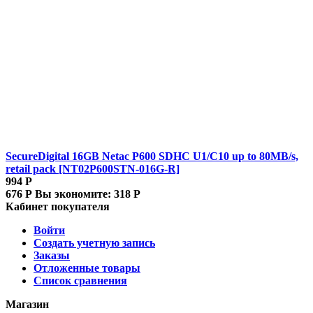
SecureDigital 16GB Netac P600 SDHC U1/C10 up to 80MB/s,
retail pack [NT02P600STN-016G-R]
994
Р
676
Р
Вы экономите:
318
Р
Кабинет покупателя
Войти
Создать учетную запись
Заказы
Отложенные товары
Список сравнения
Магазин