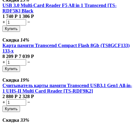
USB 3.0 Multi-Card Reader F5 All in 1 Transcend [TS-
RDF5K] Black
1 740
Р
1 306
Р
+
−
Купить
Скидка
14%
Карта памяти Transcend Compact Flash 8Gb (TS8GCF133)
133-x
8 209
Р
7 039
Р
+
−
Купить
Скидка
19%
Считыватель карты памяти Transcend USB3.1 Gen1 All-in-
1 UHS-II Multi Card Reader [TS-RDF9K2]
2 880
Р
2 328
Р
+
−
Купить
Скидка
33%