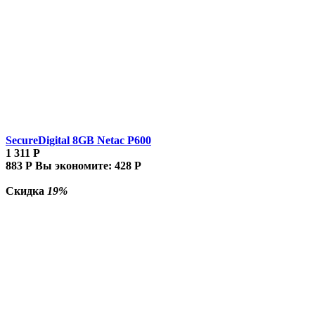
SecureDigital 8GB Netac P600
1 311
Р
883
Р
Вы экономите:
428
Р
Скидка
19%