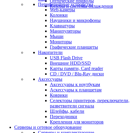
Оптические приводы
Периферийные устройства
Кулеры и системы охлаждения
Web-камеры
Колонки
Наушники и микрофоны
Клавиатуры
Манипуляторы
Мыши
Мониторы
Графические планшеты
Накопители
USB Flash Drive
Внешние HDD/SSD
Карты памяти, Card reader
CD / DVD / Blu-Ray диски
Аксессуары
Аксессуары к ноутбукам
Аскессуары к планшетам
Коврики
Селекторы принтеров, переключатели,
разветвители сигнала
Шлейфы, кабели
Переходники
Крепления для мониторов
Серверы и сетевое оборудование
Серверы и комплектующие