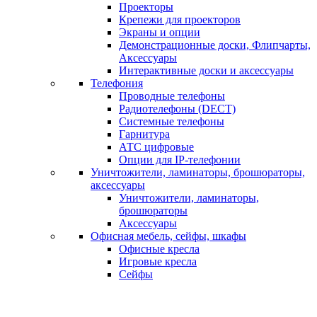
Проекторы
Крепежи для проекторов
Экраны и опции
Демонстрационные доски, Флипчарты,
Аксессуары
Интерактивные доски и аксессуары
Телефония
Проводные телефоны
Радиотелефоны (DECT)
Системные телефоны
Гарнитура
АТС цифровые
Опции для IP-телефонии
Уничтожители, ламинаторы, брошюраторы,
аксессуары
Уничтожители, ламинаторы,
брошюраторы
Аксессуары
Офисная мебель, сейфы, шкафы
Офисные кресла
Игровые кресла
Сейфы