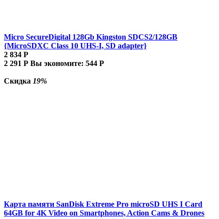
Micro SecureDigital 128Gb Kingston SDCS2/128GB
{MicroSDXC Class 10 UHS-I, SD adapter}
2 834
Р
2 291
Р
Вы экономите:
544
Р
Скидка
19%
Карта памяти SanDisk Extreme Pro microSD UHS I Card
64GB for 4K Video on Smartphones, Action Cams & Drones