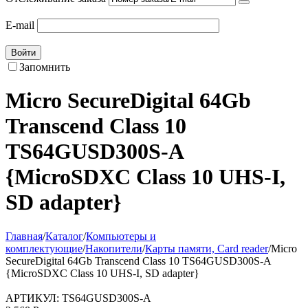
E-mail
Войти
Запомнить
Micro SecureDigital 64Gb
Transcend Class 10
TS64GUSD300S-A
{MicroSDXC Class 10 UHS-I,
SD adapter}
Главная
/
Каталог
/
Компьютеры и
комплектующие
/
Накопители
/
Карты памяти, Card reader
/
Micro
SecureDigital 64Gb Transcend Class 10 TS64GUSD300S-A
{MicroSDXC Class 10 UHS-I, SD adapter}
АРТИКУЛ:
TS64GUSD300S-A