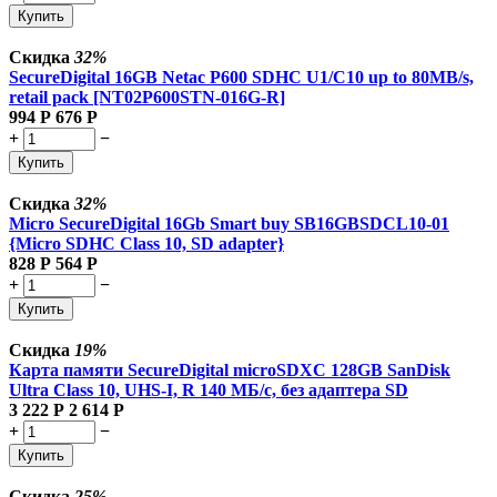
Купить
Скидка
32%
SecureDigital 16GB Netac P600 SDHC U1/C10 up to 80MB/s,
retail pack [NT02P600STN-016G-R]
994
Р
676
Р
+
−
Купить
Скидка
32%
Micro SecureDigital 16Gb Smart buy SB16GBSDCL10-01
{Micro SDHC Class 10, SD adapter}
828
Р
564
Р
+
−
Купить
Скидка
19%
Карта памяти SecureDigital microSDXC 128GB SanDisk
Ultra Class 10, UHS-I, R 140 МБ/с,
без адаптера SD
3 222
Р
2 614
Р
+
−
Купить
Скидка
25%