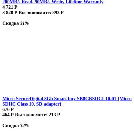
200MB/s Read, 90MB/s Write, Lifetime Warranty
4 721
Р
3 828
Р
Вы экономите:
893
Р
Скидка
31%
Micro SecureDigital 8Gb Smart buy SB8GBSDCL10-01 {Micro
SDHC Class 10, SD adapter}
676
Р
464
Р
Вы экономите:
213
Р
Скидка
32%