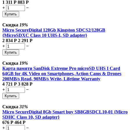
1 311
Р
883
Р
+
−
Купить
Скидка
19%
Micro SecureDigital 128Gb Kingston SDCS2/128GB
{MicroSDXC Class 10 UHS-I, SD adapter}
2 834
Р
2 291
Р
+
−
Купить
Скидка
19%
Карта памяти SanDisk Extreme Pro microSD UHS I Card
64GB for 4K Video on Smartphones, Action Cams & Drones
200MB/s Read, 90MB/s Write, Lifetime Warranty
4 721
Р
3 828
Р
+
−
Купить
Скидка
31%
Micro SecureDigital 8Gb Smart buy SB8GBSDCL10-01 {Micro
SDHC Class 10, SD adapter}
676
Р
464
Р
+
−