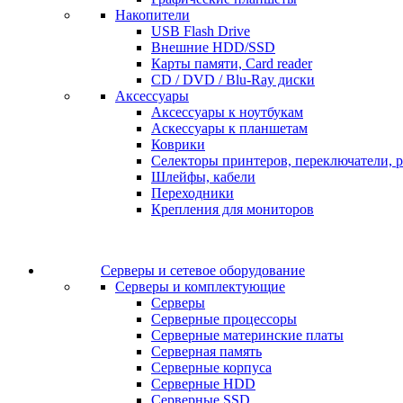
Накопители
USB Flash Drive
Внешние HDD/SSD
Карты памяти, Card reader
CD / DVD / Blu-Ray диски
Аксессуары
Аксессуары к ноутбукам
Аскессуары к планшетам
Коврики
Селекторы принтеров, переключатели, р
Шлейфы, кабели
Переходники
Крепления для мониторов
Серверы и сетевое оборудование
Серверы и комплектующие
Серверы
Серверные процессоры
Серверные материнские платы
Серверная память
Серверные корпуса
Серверные HDD
Серверные SSD