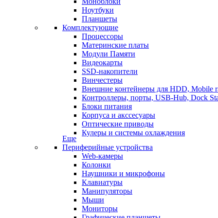
Моноблоки
Ноутбуки
Планшеты
Комплектующие
Процессоры
Материнские платы
Модули Памяти
Видеокарты
SSD-накопители
Винчестеры
Внешние контейнеры для HDD, Mobile r
Контроллеры, порты, USB-Hub, Dock Sta
Блоки питания
Корпуса и акссесуары
Оптические приводы
Кулеры и системы охлаждения
Еще
Периферийные устройства
Web-камеры
Колонки
Наушники и микрофоны
Клавиатуры
Манипуляторы
Мыши
Мониторы
Графические планшеты