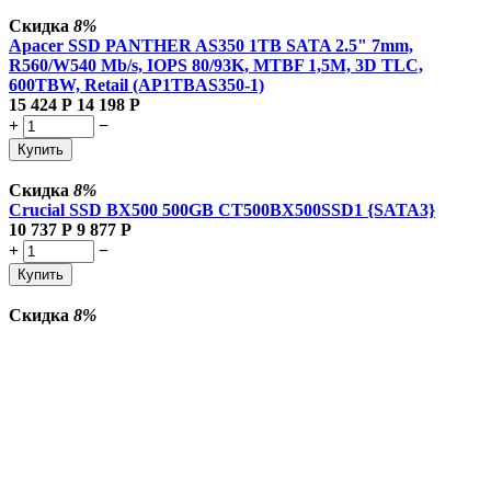
Скидка
8%
Apacer SSD PANTHER AS350 1TB SATA 2.5" 7mm,
R560/W540 Mb/s, IOPS 80/93K, MTBF 1,5M, 3D TLC,
600TBW, Retail (AP1TBAS350-1)
15 424
Р
14 198
Р
+
−
Купить
Скидка
8%
Crucial SSD BX500 500GB CT500BX500SSD1 {SATA3}
10 737
Р
9 877
Р
+
−
Купить
Скидка
8%