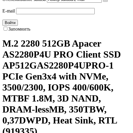
E-mail
Войти
Запомнить
M.2 2280 512GB Apacer
AS2280P4U PRO Client SSD
AP512GAS2280P4UPRO-1
PCIe Gen3x4 with NVMe,
3500/2300, IOPS 400/600K,
MTBF 1.8M, 3D NAND,
DRAM-lessMB, 350TBW,
0,37DWPD, Heat Sink, RTL
(919335)