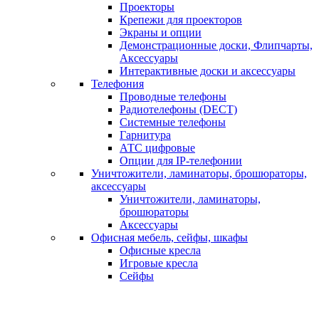
Проекторы
Крепежи для проекторов
Экраны и опции
Демонстрационные доски, Флипчарты,
Аксессуары
Интерактивные доски и аксессуары
Телефония
Проводные телефоны
Радиотелефоны (DECT)
Системные телефоны
Гарнитура
АТС цифровые
Опции для IP-телефонии
Уничтожители, ламинаторы, брошюраторы,
аксессуары
Уничтожители, ламинаторы,
брошюраторы
Аксессуары
Офисная мебель, сейфы, шкафы
Офисные кресла
Игровые кресла
Сейфы