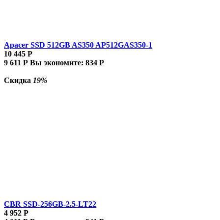
Apacer SSD 512GB AS350 AP512GAS350-1
10 445
Р
9 611
Р
Вы экономите:
834
Р
Скидка
19%
CBR SSD-256GB-2.5-LT22
4 952
Р