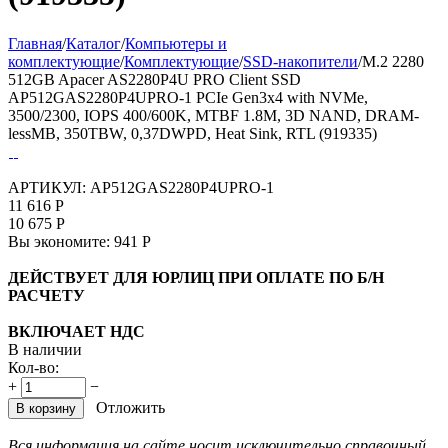
Главная
/
Каталог
/
Компьютеры и
комплектующие
/
Комплектующие
/
SSD-накопители
/
M.2 2280
512GB Apacer AS2280P4U PRO Client SSD
AP512GAS2280P4UPRO-1 PCIe Gen3x4 with NVMe,
3500/2300, IOPS 400/600K, MTBF 1.8M, 3D NAND, DRAM-
lessMB, 350TBW, 0,37DWPD, Heat Sink, RTL (919335)
АРТИКУЛ:
AP512GAS2280P4UPRO-1
11 616
Р
10 675
Р
Вы экономите:
941
Р
ДЕЙСТВУЕТ ДЛЯ ЮРЛИЦ ПРИ ОПЛАТЕ ПО Б/Н
РАСЧЕТУ
ВКЛЮЧАЕТ НДС
В наличии
Кол-во:
+
−
Отложить
В корзину
Вся информация на сайте носит исключительно справочный