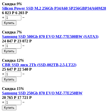
Скидка
9%
Silicon Power SSD M.2 256Gb P34A60 SP256GBP34A60M28
6 823
Р
6 203
Р
+
−
Купить
Скидка
7%
Samsung SSD 500Gb 870 EVO MZ-77E500BW (SATA3)
24 847
Р
23 072
Р
+
−
Купить
Скидка
12%
CBR SSD диск 2Tb (SSD-002TB-2.5-LT22)
25 647
Р
22 540
Р
+
−
Купить
Скидка
15%
Samsung SSD 250Gb 870 EVO MZ-77E250BW
20 765
Р
17 721
Р
+
−
Купить