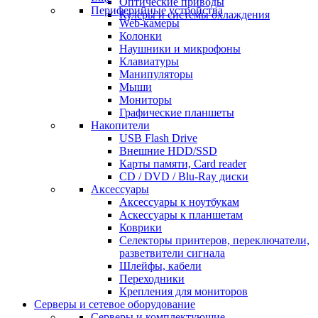
Оптические приводы
Периферийные устройства
Кулеры и системы охлаждения
Web-камеры
Колонки
Наушники и микрофоны
Клавиатуры
Манипуляторы
Мыши
Мониторы
Графические планшеты
Накопители
USB Flash Drive
Внешние HDD/SSD
Карты памяти, Card reader
CD / DVD / Blu-Ray диски
Аксессуары
Аксессуары к ноутбукам
Аскессуары к планшетам
Коврики
Селекторы принтеров, переключатели,
разветвители сигнала
Шлейфы, кабели
Переходники
Крепления для мониторов
Серверы и сетевое оборудование
Серверы и комплектующие