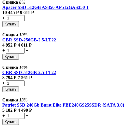
Скидка
8%
Apacer SSD 512GB AS350 AP512GAS350-1
10 445
Р
9 611
Р
+
−
Купить
Скидка
19%
CBR SSD-256GB-2.5-LT22
4 952
Р
4 011
Р
+
−
Купить
Скидка
14%
CBR SSD-512GB-2.5-LT22
8 794
Р
7 561
Р
+
−
Купить
Скидка
13%
Patriot SSD 240Gb Burst Elite PBE240GS25SSDR {SATA 3.0}
5 182
Р
4 490
Р
+
−
Купить