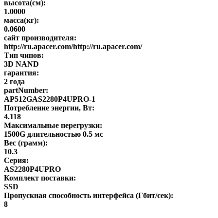
высота(см):
1.0000
масса(кг):
0.0600
сайт производителя:
http://ru.apacer.com/http://ru.apacer.com/
Тип чипов:
3D NAND
гарантия:
2 года
partNumber:
AP512GAS2280P4UPRO-1
Потребление энергии, Вт:
4.118
Максимальные перегрузки:
1500G длительностью 0.5 мс
Вес (грамм):
10.3
Серия:
AS2280P4UPRO
Комплект поставки:
SSD
Пропускная способность интерфейса (Гбит/сек):
8